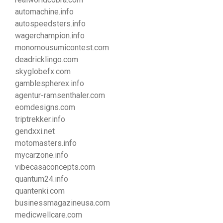
automachine.info
autospeedsters.info
wagerchampion.info
monomousumicontest.com
deadricklingo.com
skyglobefx.com
gamblespherex.info
agentur-ramsenthaler.com
eomdesigns.com
triptrekker.info
gendxxi.net
motomasters.info
mycarzone.info
vibecasaconcepts.com
quantum24.info
quantenki.com
businessmagazineusa.com
medicwellcare.com