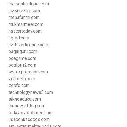
maisonhauturier.com
mascreator.com
menafahmi.com
mukhtarmeer.com
nascartoday.com
nqted.com
nzdriverlicence.com
pagalguru.com
pcegame.com
pgslot-r2.com
ws-expression.com
zchotels.com
zepfo.com
technologynews5.com
teknoeduka.com
thenews-blog.com
todaycryptotimes.com
usabonuscodes.com
sm-satta-makta-gods.com