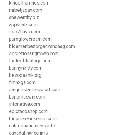
kingofherrings.com
mrbetjapan.com
anewentity.biz
appkuala.com
seo7days.com
pureglowcream.com
bloemenbezorgenvandaag.com
secrettohairgrowth.com
tasteofthaitogo.com
bunnynkitty.com
bezopasnik.org
fjmnxga.com
saigonstartransport.com
bangmaxwin.com
infonetive.com
epictacoshop.com
biopuraskinserum.com
californiafinances.info
canadafinance.info