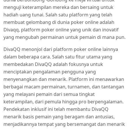
menguji keterampilan mereka dan bersaing untuk
hadiah uang tunai. Salah satu platform yang telah
membuat gelombang di dunia poker online adalah
Divaqq, platform poker online yang unik dan inovatif
yang mengubah permainan untuk pemain di mana pun.
DivaQQ menonjol dari platform poker online lainnya
dalam beberapa cara. Salah satu fitur utama yang
membedakan DivaQQ adalah fokusnya untuk
menciptakan pengalaman pengguna yang
menyenangkan dan menarik. Platform ini menawarkan
berbagai macam permainan, turnamen, dan tantangan
yang melayani pemain dari semua tingkat
keterampilan, dari pemula hingga pro berpengalaman.
Pendekatan inklusif ini telah membantu DivaQQ
menarik basis pemain yang beragam dan antusias,
menjadikannya tempat yang bersemangat dan menarik