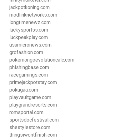
jackpotkoning.com
modlinknetworks.com
longtimenewz.com
luckysportss.com
luckpeakplay.com
usamicronews.com
grofashion.com
pokemongoevolutioncalc.com
phishingbase.com
racegamings.com
primejackpotstay.com
pokugaa.com
playvaultgame.com
playgrandresorts.com
romsportal.com
sportsdocfestival.com
shestylestore.com
thingsiwontfinish.com