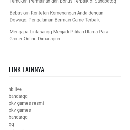
Temukan Permainan dan Bonus Terbaik di Sahabatqq
Bebaskan Rentetan Kemenangan Anda dengan
Dewaqq: Pengalaman Bermain Game Terbaik
Mengapa Lintasanqq Menjadi Pilihan Utama Para
Gamer Online Dimanapun
LINK LAINNYA
hk live
bandarqq
pkv games resmi
pkv games
bandarqq
qq