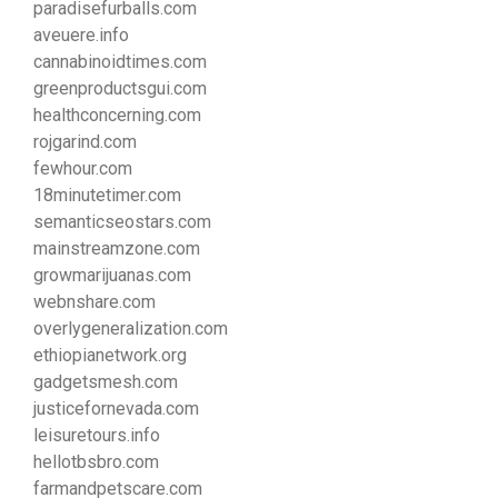
paradisefurballs.com
aveuere.info
cannabinoidtimes.com
greenproductsgui.com
healthconcerning.com
rojgarind.com
fewhour.com
18minutetimer.com
semanticseostars.com
mainstreamzone.com
growmarijuanas.com
webnshare.com
overlygeneralization.com
ethiopianetwork.org
gadgetsmesh.com
justicefornevada.com
leisuretours.info
hellotbsbro.com
farmandpetscare.com