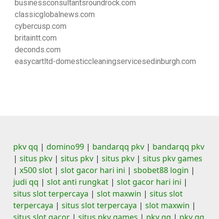
businessconsultantsroundrock.com
classicglobalnews.com
cybercusp.com
britaintt.com
deconds.com
easycartltd-domesticcleaningservicesedinburgh.com
pkv qq
|
domino99
|
bandarqq pkv
|
bandarqq pkv
|
situs pkv
|
situs pkv
|
situs pkv
|
situs pkv games
|
x500 slot
|
slot gacor hari ini
|
sbobet88 login
|
judi qq
|
slot anti rungkat
|
slot gacor hari ini
|
situs slot terpercaya
|
slot maxwin
|
situs slot
terpercaya
|
situs slot terpercaya
|
slot maxwin
|
situs slot gacor
|
situs pkv games
|
pkv qq
|
pkv qq