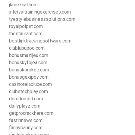
jkmezcal.com
intervaltrainingexercises.com
tyestylebusinesssolutions.com
royalpoipet.com
thestaurant.com
bestlinktrackingsoftware.com
clublubupoo.com
bonusmazijeu.com
bonuskyfojea.com
bonuskorokee.com
bonusgexipoy.com
casinorelaxluxe.com
clubetechplay.com
domdombd.com
dailyplayz.com
getprocrackhere.com
fastinnews.com
fannybanny.com
ifinitymarketer.com