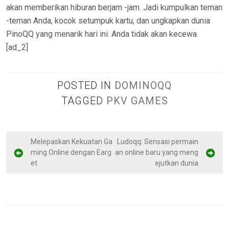
akan memberikan hiburan berjam -jam. Jadi kumpulkan teman
-teman Anda, kocok setumpuk kartu, dan ungkapkan dunia
PinoQQ yang menarik hari ini. Anda tidak akan kecewa.
[ad_2]
POSTED IN
DOMINOQQ
TAGGED
PKV GAMES
P
Melepaskan Kekuatan Ga
Ludoqq: Sensasi permain
ming Online dengan Earg
an online baru yang meng
o
et
ejutkan dunia
s
t
n
a