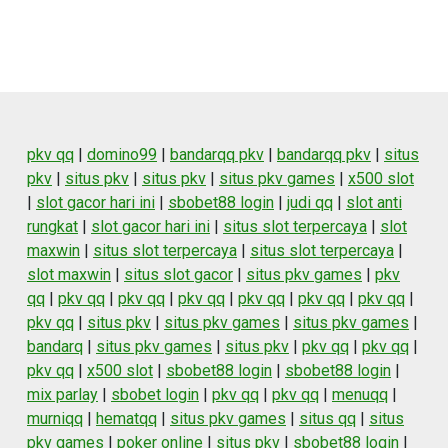
pkv qq
|
domino99
|
bandarqq pkv
|
bandarqq pkv
|
situs
pkv
|
situs pkv
|
situs pkv
|
situs pkv games
|
x500 slot
|
slot gacor hari ini
|
sbobet88 login
|
judi qq
|
slot anti
rungkat
|
slot gacor hari ini
|
situs slot terpercaya
|
slot
maxwin
|
situs slot terpercaya
|
situs slot terpercaya
|
slot maxwin
|
situs slot gacor
|
situs pkv games
|
pkv
qq
|
pkv qq
|
pkv qq
|
pkv qq
|
pkv qq
|
pkv qq
|
pkv qq
|
pkv qq
|
situs pkv
|
situs pkv games
|
situs pkv games
|
bandarq
|
situs pkv games
|
situs pkv
|
pkv qq
|
pkv qq
|
pkv qq
|
x500 slot
|
sbobet88 login
|
sbobet88 login
|
mix parlay
|
sbobet login
|
pkv qq
|
pkv qq
|
menuqq
|
murniqq
|
hematqq
|
situs pkv games
|
situs qq
|
situs
pkv games
|
poker online
|
situs pkv
|
sbobet88 login
|