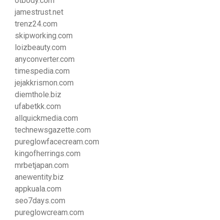
otbody.com
jamestrust.net
trenz24.com
skipworking.com
loizbeauty.com
anyconverter.com
timespedia.com
jejakkrismon.com
diemthole.biz
ufabetkk.com
allquickmedia.com
technewsgazette.com
pureglowfacecream.com
kingofherrings.com
mrbetjapan.com
anewentity.biz
appkuala.com
seo7days.com
pureglowcream.com