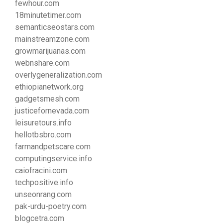
fewhour.com
18minutetimer.com
semanticseostars.com
mainstreamzone.com
growmarijuanas.com
webnshare.com
overlygeneralization.com
ethiopianetwork.org
gadgetsmesh.com
justicefornevada.com
leisuretours.info
hellotbsbro.com
farmandpetscare.com
computingservice.info
caiofracini.com
techpositive.info
unseonrang.com
pak-urdu-poetry.com
blogcetra.com