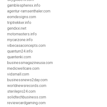
gamblespherex.info
agentur-ramsenthaler.com
eomdesigns.com
triptrekker.info
gendxxi.net
motomasters.info
mycarzone.info
vibecasaconcepts.com
quantum24.info
quantenki.com
businessmagazineusa.com
medicwellcare.com
vidsmall.com
businessnews2day.com
worldnewsrecords.com
sterilepro24.com
solidtechbusiness.com
reviewcardgaming.com