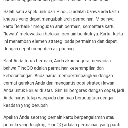
Salah satu aspek unik dari PinoQQ adalah bahwa ada kartu
khusus yang dapat mengubah arah permainan. Misalnya,
kartu “terbalik” mengubah arah bermain, sementara kartu
“lewati” melewatkan belokan pemain berikutnya. Kartu -kartu
ini menambah elemen strategi pada permainan dan dapat
dengan cepat mengubah air pasang.
Saat Anda terus bermain, Anda akan segera menyadari
bahwa PinoQQ adalah permainan keterampilan dan
keberuntungan. Anda harus mempertimbangkan dengan
cermat gerakan Anda dan mengantisipasi strategi lawan
Anda untuk keluar di atas. Gim ini bergerak dengan cepat, jadi
Anda harus tetap waspada dan siap beradaptasi dengan
keadaan yang berubah.
Apakah Anda seorang pemain kartu berpengalaman atau
pemula yang lengkap, PinoQQ adalah permainan yang pasti