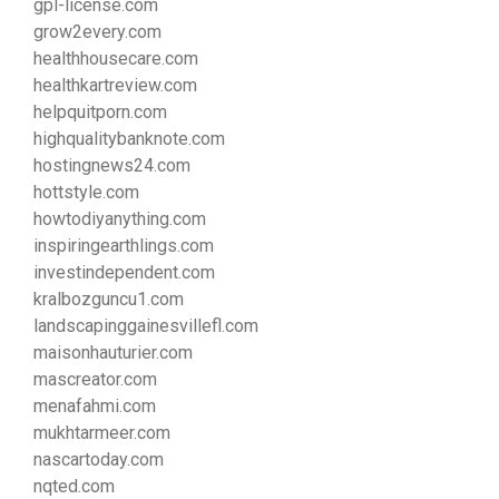
gpl-license.com
grow2every.com
healthhousecare.com
healthkartreview.com
helpquitporn.com
highqualitybanknote.com
hostingnews24.com
hottstyle.com
howtodiyanything.com
inspiringearthlings.com
investindependent.com
kralbozguncu1.com
landscapinggainesvillefl.com
maisonhauturier.com
mascreator.com
menafahmi.com
mukhtarmeer.com
nascartoday.com
nqted.com