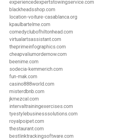
experiencedexpertstowingservice.com
blackheadsshop.com
location-voiture-casablanca.org
kpaulbartelme.com
comedyclubofhiltonhead.com
virtualartsassistant.com
theprimeinfographics.com
cheapvaliumordernow.com
beenime.com
sodecia-kemmerich.com
fun-mak.com
casino888world.com
misterdbnb.com
jkmezcal.com
intervaltrainingexercises.com
tyestylebusinesssolutions.com
royalpoipet.com
thestaurant.com
bestlinktrackingsoftware.com