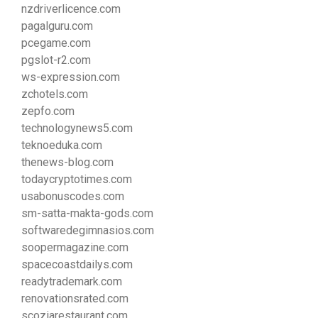
nzdriverlicence.com
pagalguru.com
pcegame.com
pgslot-r2.com
ws-expression.com
zchotels.com
zepfo.com
technologynews5.com
teknoeduka.com
thenews-blog.com
todaycryptotimes.com
usabonuscodes.com
sm-satta-makta-gods.com
softwaredegimnasios.com
soopermagazine.com
spacecoastdailys.com
readytrademark.com
renovationsrated.com
scoziarestaurant.com