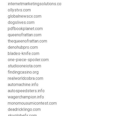
internetmarketingsolutions.co
ollystvs.com
globalnewscx.com
dogslives.com
pdfbookplanet.com
queenofrattan.com
thequeenofrattan.com
denohubpro.com
blades-knife.com
one-piece-spoiler.com
studiooneiota.com
findingcasino.org
realworldcobra.com
automachine.info
autospeedsters.info
wagerchampion.info
monomousumicontest.com
deadricklingo.com
skyglobefx.com