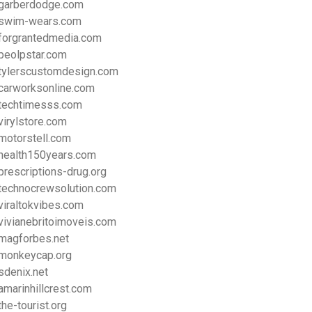
garberdodge.com
swim-wears.com
forgrantedmedia.com
peolpstar.com
tylerscustomdesign.com
carworksonline.com
techtimesss.com
virylstore.com
motorstell.com
health150years.com
prescriptions-drug.org
technocrewsolution.com
viraltokvibes.com
vivianebritoimoveis.com
magforbes.net
monkeycap.org
sdenix.net
amarinhillcrest.com
the-tourist.org