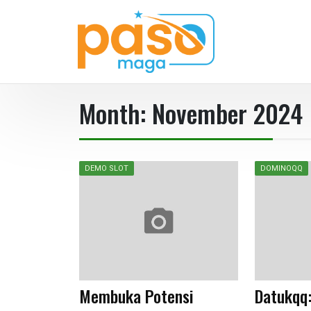
Skip
to
content
Panduan Memilih Agen Slot G
Month:
November 2024
DEMO SLOT
DOMINOQQ
Membuka Potensi
Datukqq: