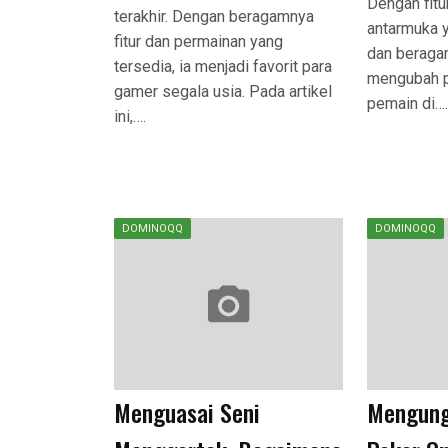
Dengan fitur
terakhir. Dengan beragamnya
antarmuka 
fitur dan permainan yang
dan beraga
tersedia, ia menjadi favorit para
mengubah p
gamer segala usia. Pada artikel
pemain di…
ini,….
DOMINOQQ
DOMINOQQ
Menguasai Seni
Mengung