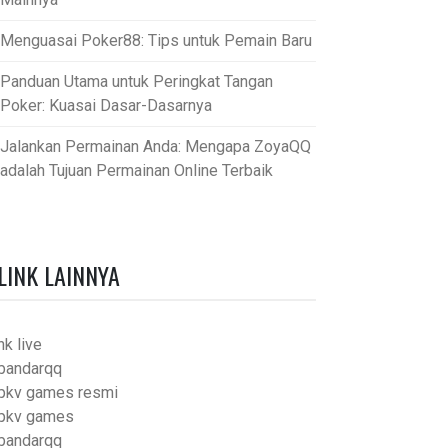
Menguasai Poker88: Tips untuk Pemain Baru
Panduan Utama untuk Peringkat Tangan
Poker: Kuasai Dasar-Dasarnya
Jalankan Permainan Anda: Mengapa ZoyaQQ
adalah Tujuan Permainan Online Terbaik
LINK LAINNYA
hk live
bandarqq
pkv games resmi
pkv games
bandarqq