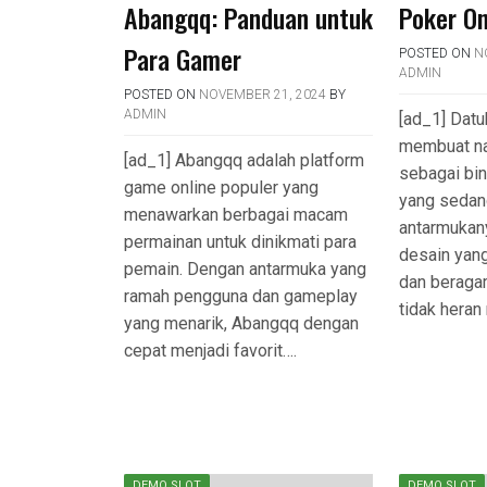
Abangqq: Panduan untuk
Poker On
Para Gamer
POSTED ON
N
ADMIN
POSTED ON
NOVEMBER 21, 2024
BY
ADMIN
[ad_1] Dat
membuat na
[ad_1] Abangqq adalah platform
sebagai bin
game online populer yang
yang sedan
menawarkan berbagai macam
antarmukan
permainan untuk dinikmati para
desain yan
pemain. Dengan antarmuka yang
dan beragam
ramah pengguna dan gameplay
tidak hera
yang menarik, Abangqq dengan
cepat menjadi favorit….
DEMO SLOT
DEMO SLOT