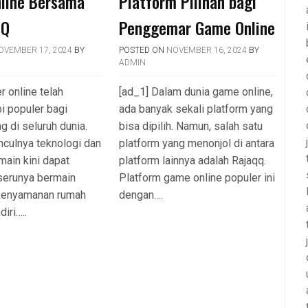
nline Bersama
Platform Pilihan bagi
QQ
Penggemar Game Online
OVEMBER 17, 2024
BY
POSTED ON
NOVEMBER 16, 2024
BY
ADMIN
r online telah
[ad_1] Dalam dunia game online,
i populer bagi
ada banyak sekali platform yang
g di seluruh dunia.
bisa dipilih. Namun, salah satu
culnya teknologi dan
platform yang menonjol di antara
emain kini dapat
platform lainnya adalah Rajaqq.
serunya bermain
Platform game online populer ini
 kenyamanan rumah
dengan….
iri…..