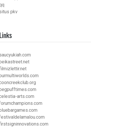
qq
situs pkv
Links
saucyukiah.com
beikastreet.net
filmizlettir.net
ourmultiworlds.com
cooncreekclub.org
pegpufftimes.com
celestia-arts.com
forumchampions.com
bluebargames.com
festivaldelamalou.com
firstsigninnovations.com