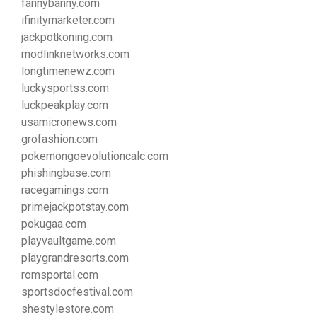
fannybanny.com
ifinitymarketer.com
jackpotkoning.com
modlinknetworks.com
longtimenewz.com
luckysportss.com
luckpeakplay.com
usamicronews.com
grofashion.com
pokemongoevolutioncalc.com
phishingbase.com
racegamings.com
primejackpotstay.com
pokugaa.com
playvaultgame.com
playgrandresorts.com
romsportal.com
sportsdocfestival.com
shestylestore.com