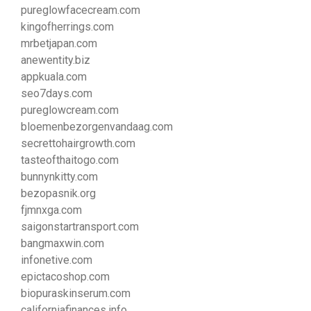
pureglowfacecream.com
kingofherrings.com
mrbetjapan.com
anewentity.biz
appkuala.com
seo7days.com
pureglowcream.com
bloemenbezorgenvandaag.com
secrettohairgrowth.com
tasteofthaitogo.com
bunnynkitty.com
bezopasnik.org
fjmnxga.com
saigonstartransport.com
bangmaxwin.com
infonetive.com
epictacoshop.com
biopuraskinserum.com
californiafinances.info