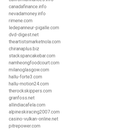
canadafinance.info
nevadamoney.info
rimene.com
ledepanneur-pigalle.com
dvd-digest.net
theartistsmarketnola.com
chiranaplus.biz
stackspancakebar.com
namheongfoodcourt.com
milanoglasgow.com
hallu-forte3.com
hallu-motion24.com
therockskippers.com
granfoss.net
allindiacafela.com
alpineskiracing2007.com
casino-vulkan-online.net
pitrepower.com