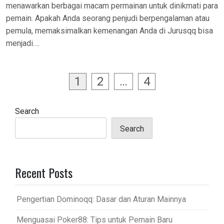
menawarkan berbagai macam permainan untuk dinikmati para
pemain. Apakah Anda seorang penjudi berpengalaman atau
pemula, memaksimalkan kemenangan Anda di Jurusqq bisa
menjadi….
Posts
1
2
…
4
pagination
Search
Search
Recent Posts
Pengertian Dominoqq: Dasar dan Aturan Mainnya
Menguasai Poker88: Tips untuk Pemain Baru