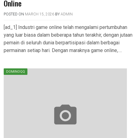
Online
POSTED ON
MARCH 15, 2026
BY
ADMIN
[ad_1] Industri game online telah mengalami pertumbuhan
yang luar biasa dalam beberapa tahun terakhir, dengan jutaan
pemain di seluruh dunia berpartisipasi dalam berbagai
permainan setiap hari. Dengan maraknya game online,….
DOMINOQQ