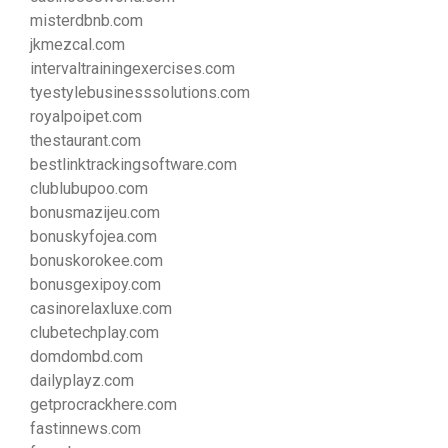
misterdbnb.com
jkmezcal.com
intervaltrainingexercises.com
tyestylebusinesssolutions.com
royalpoipet.com
thestaurant.com
bestlinktrackingsoftware.com
clublubupoo.com
bonusmazijeu.com
bonuskyfojea.com
bonuskorokee.com
bonusgexipoy.com
casinorelaxluxe.com
clubetechplay.com
domdombd.com
dailyplayz.com
getprocrackhere.com
fastinnews.com