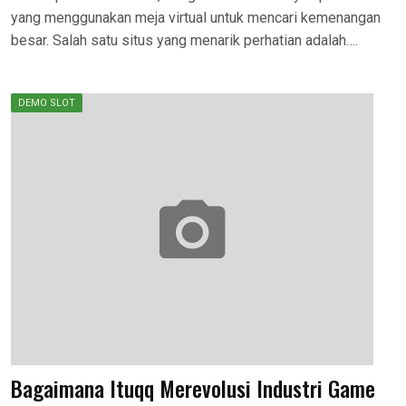
yang menggunakan meja virtual untuk mencari kemenangan
besar. Salah satu situs yang menarik perhatian adalah….
DEMO SLOT
Bagaimana Ituqq Merevolusi Industri Game