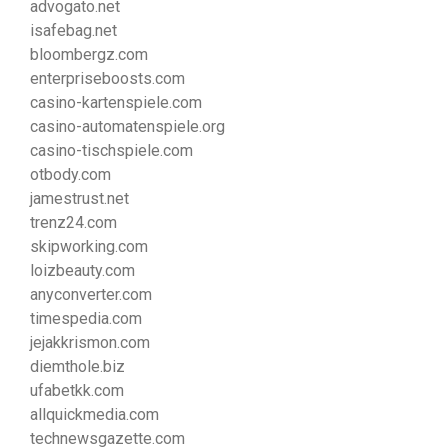
advogato.net
isafebag.net
bloombergz.com
enterpriseboosts.com
casino-kartenspiele.com
casino-automatenspiele.org
casino-tischspiele.com
otbody.com
jamestrust.net
trenz24.com
skipworking.com
loizbeauty.com
anyconverter.com
timespedia.com
jejakkrismon.com
diemthole.biz
ufabetkk.com
allquickmedia.com
technewsgazette.com