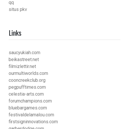
qq
situs pkv
Links
saucyukiah.com
beikastreet.net
filmizlettir.net
ourmultiworlds.com
cooncreekclub.org
pegpufftimes.com
celestia-arts.com
forumchampions.com
bluebargames.com
festivaldelamalou.com
firstsigninnovations.com
garberdodge.com