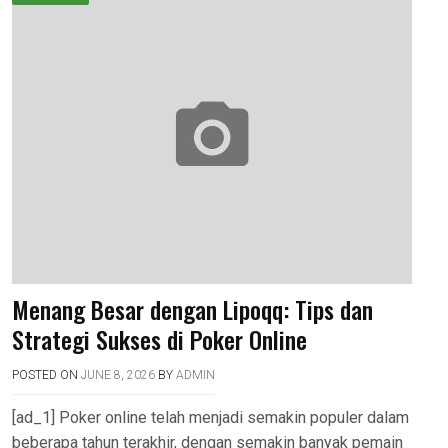
Menang Besar dengan Lipoqq: Tips dan
Strategi Sukses di Poker Online
POSTED ON
JUNE 8, 2026
BY
ADMIN
[ad_1] Poker online telah menjadi semakin populer dalam
beberapa tahun terakhir, dengan semakin banyak pemain