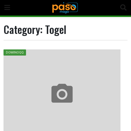
Skip
to
content
Category:
Togel
DOMINOQQ