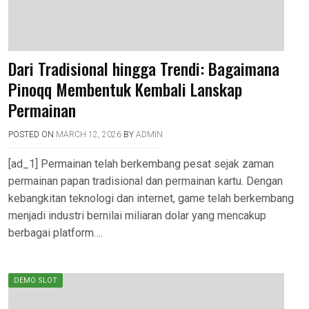
Dari Tradisional hingga Trendi: Bagaimana
Pinoqq Membentuk Kembali Lanskap
Permainan
POSTED ON
MARCH 12, 2026
BY
ADMIN
[ad_1] Permainan telah berkembang pesat sejak zaman
permainan papan tradisional dan permainan kartu. Dengan
kebangkitan teknologi dan internet, game telah berkembang
menjadi industri bernilai miliaran dolar yang mencakup
berbagai platform….
DEMO SLOT