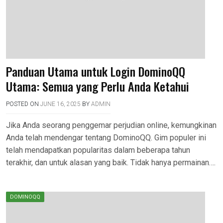
Panduan Utama untuk Login DominoQQ
Utama: Semua yang Perlu Anda Ketahui
POSTED ON
JUNE 16, 2025
BY
ADMIN
Jika Anda seorang penggemar perjudian online, kemungkinan
Anda telah mendengar tentang DominoQQ. Gim populer ini
telah mendapatkan popularitas dalam beberapa tahun
terakhir, dan untuk alasan yang baik. Tidak hanya permainan….
DOMINOQQ