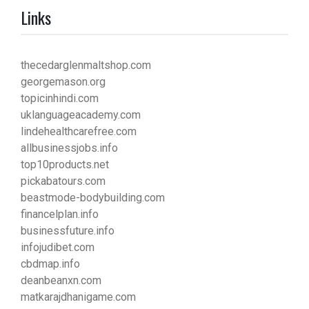
Links
thecedarglenmaltshop.com
georgemason.org
topicinhindi.com
uklanguageacademy.com
lindehealthcarefree.com
allbusinessjobs.info
top10products.net
pickabatours.com
beastmode-bodybuilding.com
financelplan.info
businessfuture.info
infojudibet.com
cbdmap.info
deanbeanxn.com
matkarajdhanigame.com