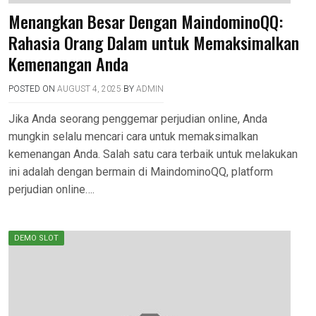
Menangkan Besar Dengan MaindominoQQ:
Rahasia Orang Dalam untuk Memaksimalkan
Kemenangan Anda
POSTED ON
AUGUST 4, 2025
BY
ADMIN
Jika Anda seorang penggemar perjudian online, Anda
mungkin selalu mencari cara untuk memaksimalkan
kemenangan Anda. Salah satu cara terbaik untuk melakukan
ini adalah dengan bermain di MaindominoQQ, platform
perjudian online….
DEMO SLOT