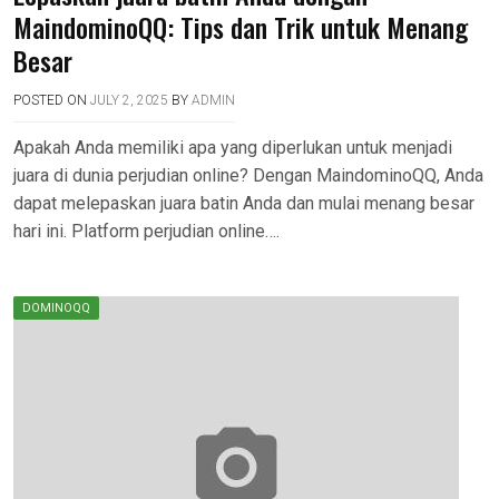
MaindominoQQ: Tips dan Trik untuk Menang
Besar
POSTED ON
JULY 2, 2025
BY
ADMIN
Apakah Anda memiliki apa yang diperlukan untuk menjadi
juara di dunia perjudian online? Dengan MaindominoQQ, Anda
dapat melepaskan juara batin Anda dan mulai menang besar
hari ini. Platform perjudian online….
DOMINOQQ