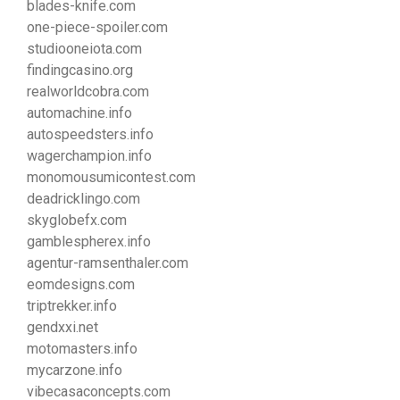
blades-knife.com
one-piece-spoiler.com
studiooneiota.com
findingcasino.org
realworldcobra.com
automachine.info
autospeedsters.info
wagerchampion.info
monomousumicontest.com
deadricklingo.com
skyglobefx.com
gamblespherex.info
agentur-ramsenthaler.com
eomdesigns.com
triptrekker.info
gendxxi.net
motomasters.info
mycarzone.info
vibecasaconcepts.com