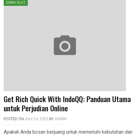
DEMO SLOT
Get Rich Quick With IndoQQ: Panduan Utama
untuk Perjudian Online
POSTED ON
JULY 20, 2025
BY
ADMIN
Apakah Anda bosan berjuang untuk memenuhi kebutuhan dan