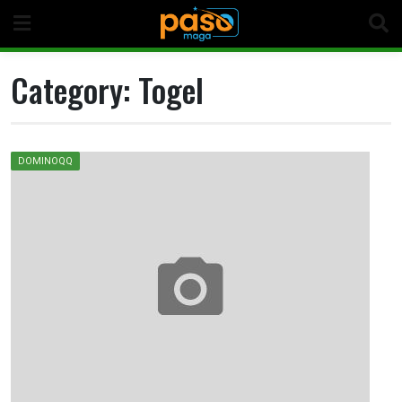
Skip
to
content
Category:
Togel
DOMINOQQ