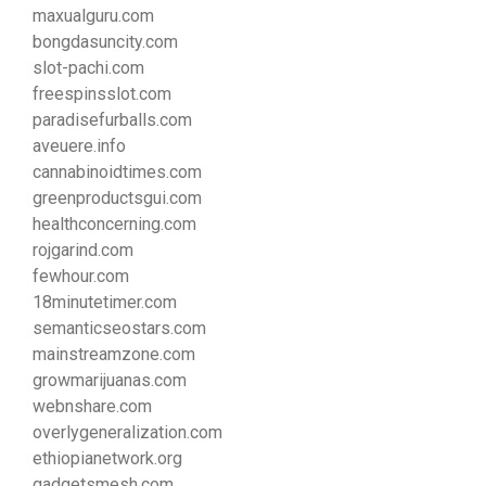
maxualguru.com
bongdasuncity.com
slot-pachi.com
freespinsslot.com
paradisefurballs.com
aveuere.info
cannabinoidtimes.com
greenproductsgui.com
healthconcerning.com
rojgarind.com
fewhour.com
18minutetimer.com
semanticseostars.com
mainstreamzone.com
growmarijuanas.com
webnshare.com
overlygeneralization.com
ethiopianetwork.org
gadgetsmesh.com