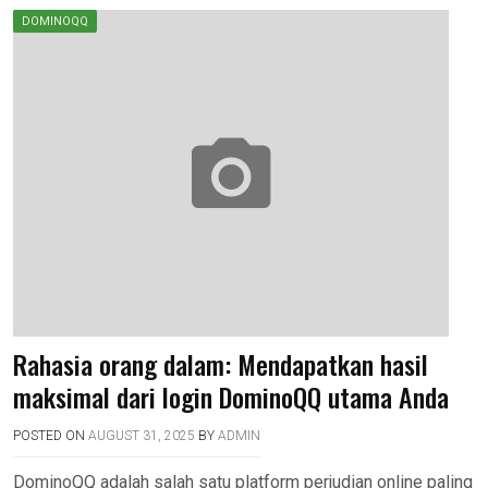
DOMINOQQ
Rahasia orang dalam: Mendapatkan hasil
maksimal dari login DominoQQ utama Anda
POSTED ON
AUGUST 31, 2025
BY
ADMIN
DominoQQ adalah salah satu platform perjudian online paling