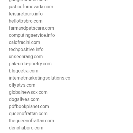
justicefornevada.com
leisuretours.info
hellotbsbro.com
farmandpetscare.com
computingservice.info
caiofracini.com
techpositive.info
unseonrang.com
pak-urdu-poetry.com
blogcetra.com
internetmarketingsolutions.co
ollystvs.com
globalnewscx.com
dogslives.com
pdfbookplanet.com
queenofrattan.com
thequeenofrattan.com
denohubpro.com