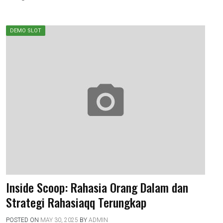
DEMO SLOT
Inside Scoop: Rahasia Orang Dalam dan
Strategi Rahasiaqq Terungkap
POSTED ON
MAY 30, 2025
BY
ADMIN