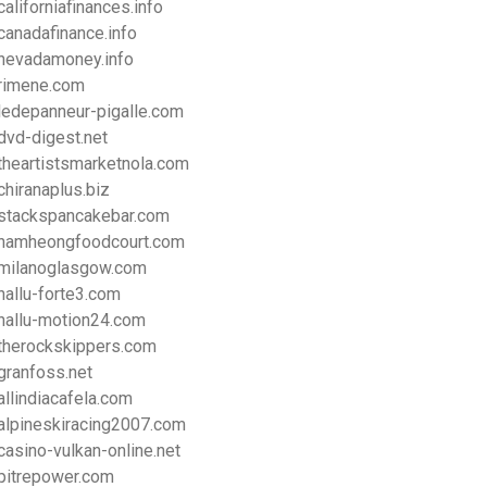
californiafinances.info
canadafinance.info
nevadamoney.info
rimene.com
ledepanneur-pigalle.com
dvd-digest.net
theartistsmarketnola.com
chiranaplus.biz
stackspancakebar.com
namheongfoodcourt.com
milanoglasgow.com
hallu-forte3.com
hallu-motion24.com
therockskippers.com
granfoss.net
allindiacafela.com
alpineskiracing2007.com
casino-vulkan-online.net
pitrepower.com