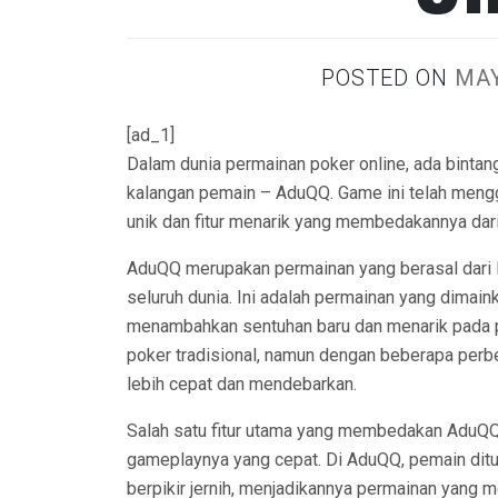
POSTED ON
MAY
[ad_1]
Dalam dunia permainan poker online, ada bintan
kalangan pemain – AduQQ. Game ini telah men
unik dan fitur menarik yang membedakannya dari
AduQQ merupakan permainan yang berasal dari I
seluruh dunia. Ini adalah permainan yang dimain
menambahkan sentuhan baru dan menarik pada p
poker tradisional, namun dengan beberapa per
lebih cepat dan mendebarkan.
Salah satu fitur utama yang membedakan AduQQ 
gameplaynya yang cepat. Di AduQQ, pemain dit
berpikir jernih, menjadikannya permainan yang m