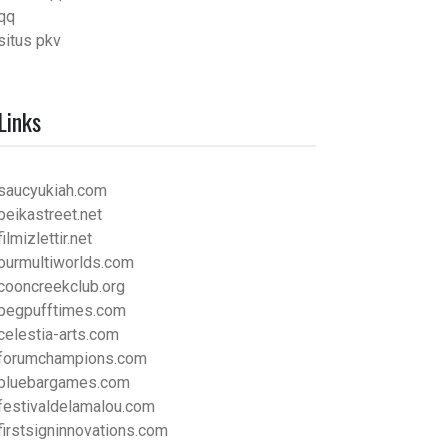
qq
situs pkv
Links
saucyukiah.com
beikastreet.net
filmizlettir.net
ourmultiworlds.com
cooncreekclub.org
pegpufftimes.com
celestia-arts.com
forumchampions.com
bluebargames.com
festivaldelamalou.com
firstsigninnovations.com