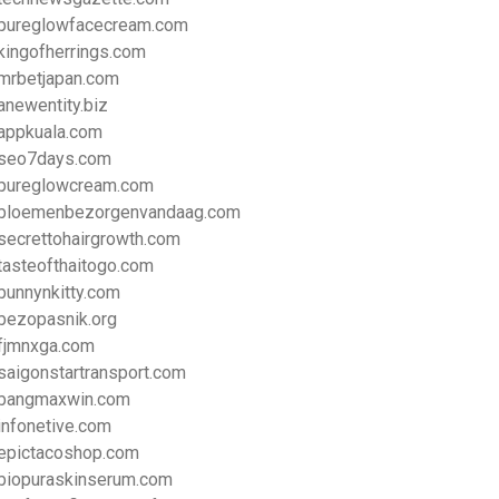
pureglowfacecream.com
kingofherrings.com
mrbetjapan.com
anewentity.biz
appkuala.com
seo7days.com
pureglowcream.com
bloemenbezorgenvandaag.com
secrettohairgrowth.com
tasteofthaitogo.com
bunnynkitty.com
bezopasnik.org
fjmnxga.com
saigonstartransport.com
bangmaxwin.com
infonetive.com
epictacoshop.com
biopuraskinserum.com