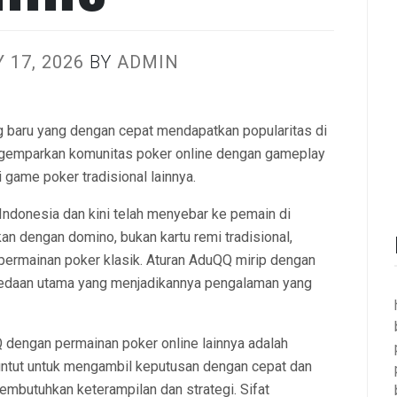
 17, 2026
BY
ADMIN
g baru yang dengan cepat mendapatkan popularitas di
ggemparkan komunitas poker online dengan gameplay
 game poker tradisional lainnya.
ndonesia dan kini telah menyebar ke pemain di
kan dengan domino, bukan kartu remi tradisional,
ermainan poker klasik. Aturan AduQQ mirip dengan
bedaan utama yang menjadikannya pengalaman yang
dengan permainan poker online lainnya adalah
untut untuk mengambil keputusan dengan cepat dan
embutuhkan keterampilan dan strategi. Sifat