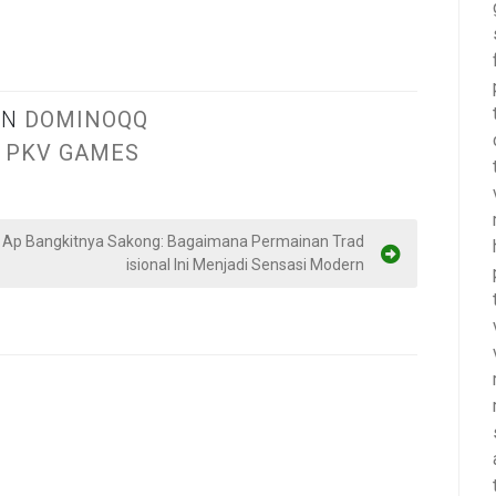
IN
DOMINOQQ
D
PKV GAMES
 Ap
Bangkitnya Sakong: Bagaimana Permainan Trad
isional Ini Menjadi Sensasi Modern