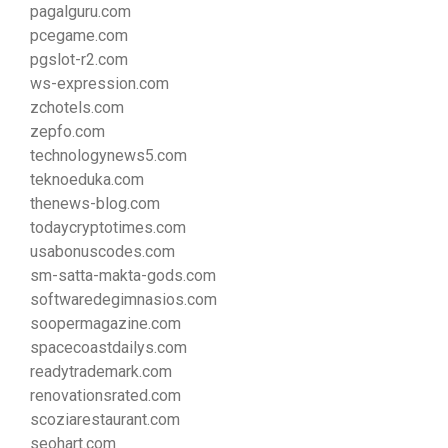
pagalguru.com
pcegame.com
pgslot-r2.com
ws-expression.com
zchotels.com
zepfo.com
technologynews5.com
teknoeduka.com
thenews-blog.com
todaycryptotimes.com
usabonuscodes.com
sm-satta-makta-gods.com
softwaredegimnasios.com
soopermagazine.com
spacecoastdailys.com
readytrademark.com
renovationsrated.com
scoziarestaurant.com
seohart.com