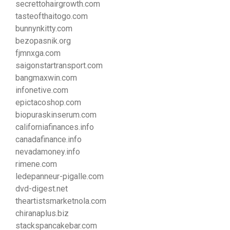
secrettohairgrowth.com
tasteofthaitogo.com
bunnynkitty.com
bezopasnik.org
fjmnxga.com
saigonstartransport.com
bangmaxwin.com
infonetive.com
epictacoshop.com
biopuraskinserum.com
californiafinances.info
canadafinance.info
nevadamoney.info
rimene.com
ledepanneur-pigalle.com
dvd-digest.net
theartistsmarketnola.com
chiranaplus.biz
stackspancakebar.com