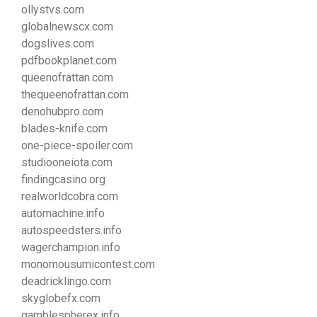
ollystvs.com
globalnewscx.com
dogslives.com
pdfbookplanet.com
queenofrattan.com
thequeenofrattan.com
denohubpro.com
blades-knife.com
one-piece-spoiler.com
studiooneiota.com
findingcasino.org
realworldcobra.com
automachine.info
autospeedsters.info
wagerchampion.info
monomousumicontest.com
deadricklingo.com
skyglobefx.com
gamblespherex.info