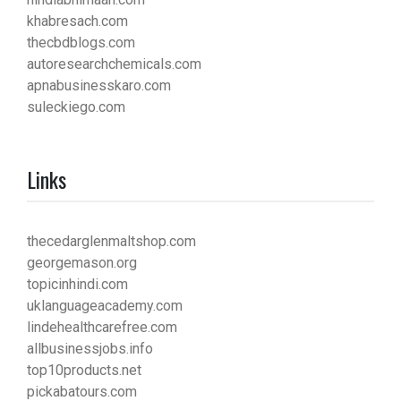
khabresach.com
thecbdblogs.com
autoresearchchemicals.com
apnabusinesskaro.com
suleckiego.com
Links
thecedarglenmaltshop.com
georgemason.org
topicinhindi.com
uklanguageacademy.com
lindehealthcarefree.com
allbusinessjobs.info
top10products.net
pickabatours.com