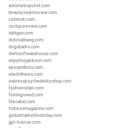
autometropolist.com
beautycreamreview.com
coinmoh.com
cyclopsreview.com
dattgen.com
didoivatnang.com
dogsbarks.com
dwmsoftwarehouse.com
enjoytroyjackson.com
epicaimbots.com
etech4news.com
expresspsychedelicsshop.com
fashionistani.com
feelingswed.com
firecabal.com
forbessmagazine.com
globalmarketlivetoday.com
gpl-license.com