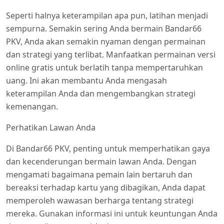
Seperti halnya keterampilan apa pun, latihan menjadi
sempurna. Semakin sering Anda bermain Bandar66
PKV, Anda akan semakin nyaman dengan permainan
dan strategi yang terlibat. Manfaatkan permainan versi
online gratis untuk berlatih tanpa mempertaruhkan
uang. Ini akan membantu Anda mengasah
keterampilan Anda dan mengembangkan strategi
kemenangan.
Perhatikan Lawan Anda
Di Bandar66 PKV, penting untuk memperhatikan gaya
dan kecenderungan bermain lawan Anda. Dengan
mengamati bagaimana pemain lain bertaruh dan
bereaksi terhadap kartu yang dibagikan, Anda dapat
memperoleh wawasan berharga tentang strategi
mereka. Gunakan informasi ini untuk keuntungan Anda