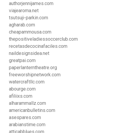
authorjennijames.com
viajearoma.net
tsutsuji-parkin.com
agharab.com
cheapammousa.com
thepositiveladiessoccerclub.com
recetasdecocinafaciles.com
naildesignsidea.net
greatpai.com
paperlanterntheatre.org
freeworshipnetwork.com
watercraftllc.com
abourge.com
afiliixs.com
alharammallz.com
americanbulletins.com
asespares.com
arabianstime.com
atticabblues.com