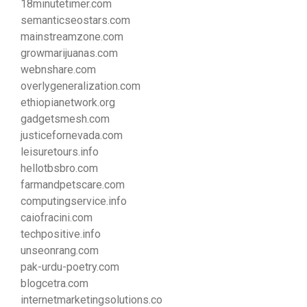
18minutetimer.com
semanticseostars.com
mainstreamzone.com
growmarijuanas.com
webnshare.com
overlygeneralization.com
ethiopianetwork.org
gadgetsmesh.com
justicefornevada.com
leisuretours.info
hellotbsbro.com
farmandpetscare.com
computingservice.info
caiofracini.com
techpositive.info
unseonrang.com
pak-urdu-poetry.com
blogcetra.com
internetmarketingsolutions.co