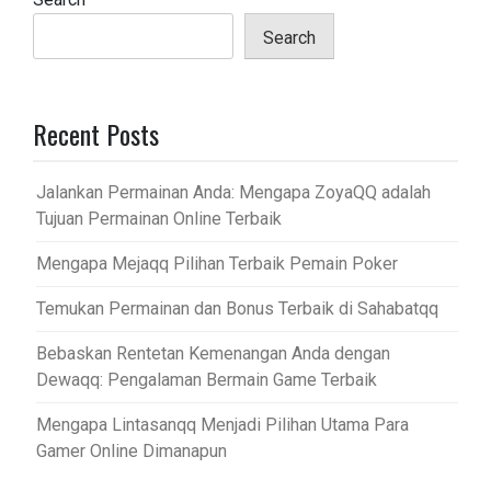
g
Search
a
t
i
Recent Posts
o
n
Jalankan Permainan Anda: Mengapa ZoyaQQ adalah
Tujuan Permainan Online Terbaik
Mengapa Mejaqq Pilihan Terbaik Pemain Poker
Temukan Permainan dan Bonus Terbaik di Sahabatqq
Bebaskan Rentetan Kemenangan Anda dengan
Dewaqq: Pengalaman Bermain Game Terbaik
Mengapa Lintasanqq Menjadi Pilihan Utama Para
Gamer Online Dimanapun