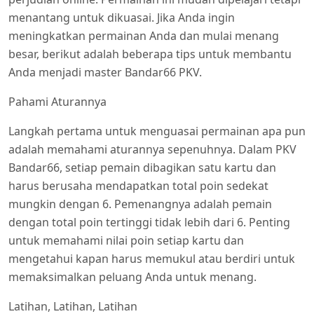
menantang untuk dikuasai. Jika Anda ingin
meningkatkan permainan Anda dan mulai menang
besar, berikut adalah beberapa tips untuk membantu
Anda menjadi master Bandar66 PKV.
Pahami Aturannya
Langkah pertama untuk menguasai permainan apa pun
adalah memahami aturannya sepenuhnya. Dalam PKV
Bandar66, setiap pemain dibagikan satu kartu dan
harus berusaha mendapatkan total poin sedekat
mungkin dengan 6. Pemenangnya adalah pemain
dengan total poin tertinggi tidak lebih dari 6. Penting
untuk memahami nilai poin setiap kartu dan
mengetahui kapan harus memukul atau berdiri untuk
memaksimalkan peluang Anda untuk menang.
Latihan, Latihan, Latihan