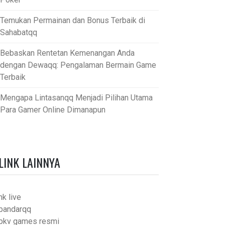
Temukan Permainan dan Bonus Terbaik di
Sahabatqq
Bebaskan Rentetan Kemenangan Anda
dengan Dewaqq: Pengalaman Bermain Game
Terbaik
Mengapa Lintasanqq Menjadi Pilihan Utama
Para Gamer Online Dimanapun
LINK LAINNYA
hk live
bandarqq
pkv games resmi