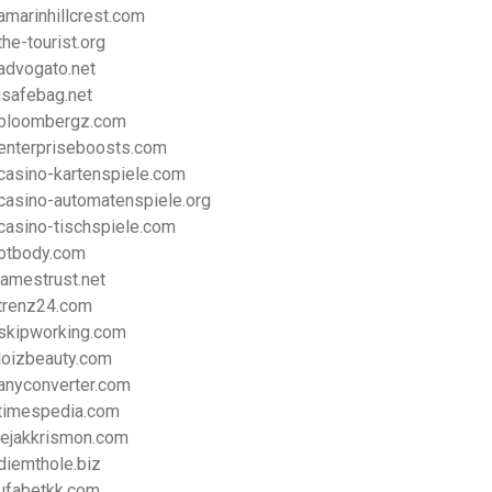
amarinhillcrest.com
the-tourist.org
advogato.net
isafebag.net
bloombergz.com
enterpriseboosts.com
casino-kartenspiele.com
casino-automatenspiele.org
casino-tischspiele.com
otbody.com
jamestrust.net
trenz24.com
skipworking.com
loizbeauty.com
anyconverter.com
timespedia.com
jejakkrismon.com
diemthole.biz
ufabetkk.com