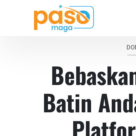
Skip
to
content
Panduan Memilih Agen Slot G
DO
Bebaskan
Batin And
Platfo