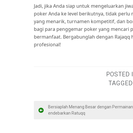
Jadi, jika Anda siap untuk mengeluarkan 
poker Anda ke level berikutnya, tidak perl
yang menarik, turnamen kompetitif, dan b
bagi para penggemar poker yang mencari
bermanfaat. Bergabunglah dengan Rajaqq ha
profesional!
POSTED 
TAGGE
P
Bersiaplah Menang Besar dengan Permaina
endebarkan Ratuqq
o
s