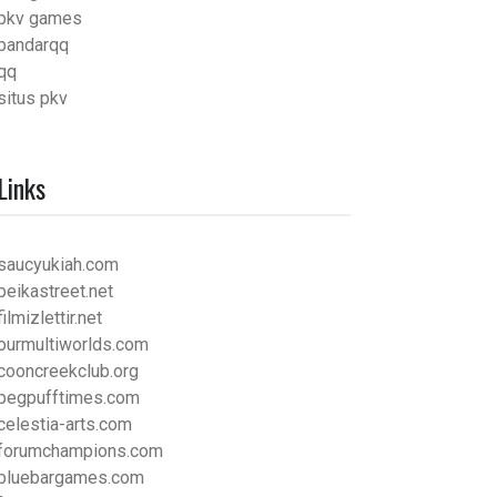
pkv games
bandarqq
qq
situs pkv
Links
saucyukiah.com
beikastreet.net
filmizlettir.net
ourmultiworlds.com
cooncreekclub.org
pegpufftimes.com
celestia-arts.com
forumchampions.com
bluebargames.com