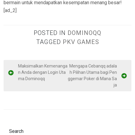
bermain untuk mendapatkan kesempatan menang besar!
[ad_2]
POSTED IN
DOMINOQQ
TAGGED
PKV GAMES
P
Maksimalkan Kemenanga
Mengapa Cebanqq adala
n Anda dengan Login Uta
h Pilihan Utama bagi Pen
o
ma Dominoqq
ggemar Poker di Mana Sa
s
ja
t
n
a
v
i
Search