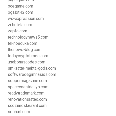
pcegame.com
pgslot-r2.com
ws-expression.com
zchotels.com
zepfo.com
technologynews5.com
teknoeduka.com
thenews-blog.com
todaycryptotimes.com
usabonuscodes.com
sm-satta-makta-gods.com
softwaredegimnasios.com
soopermagazine.com
spacecoastdailys.com
readytrademark.com
renovationsrated.com
scoziarestaurant.com
seohart.com