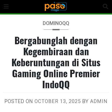
Skip
to
content
DOMINOQQ
Bergabunglah dengan
Kegembiraan dan
Keberuntungan di Situs
Gaming Online Premier
IndoQQ
POSTED ON
OCTOBER 13, 2025
BY
ADMIN