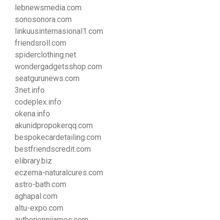
lebnewsmedia.com
sonosonora.com
linkuusinternasional1.com
friendsroll.com
spiderclothing.net
wondergadgetsshop.com
seatgurunews.com
3net.info
codeplex.info
okena.info
akunidpropokerqq.com
bespokecardetailing.com
bestfriendscredit.com
elibrary.biz
eczema-naturalcures.com
astro-bath.com
aghapal.com
altu-expo.com
authorjennijames.com