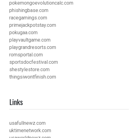
pokemongoevolutioncalc.com
phishingbase.com
racegamings.com
primejackpotstay.com
pokugaa.com
playvaultgame.com
playgrandresorts.com
romsportal.com
sportsdocfestival.com
shestylestore.com
thingsiwontfinish.com
Links
usafullnewz.com
uktimenetwork.com
usaworldnewz.com