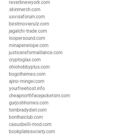
reverbnewyork.com
skinmerch.com
usvisaforum.com
bestmovierulz.com
jagalchi-trade.com
loopersound.com
minapenelope.com
justicereformalliance.com
cryptoglax.com
ohiohobbyplus.com
bogothemes.com
ajino-mingei.com
yourfreehost.info
cheapnorthfacejacketsm.com
gurjoshhomes.com
tombradydiet.com
bonthaiclub.com
casusbelli-mod.com
bookplatesociety.com