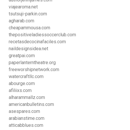
viajearoma.net
tsutsuji-parkin.com
agharab.com
cheapammousa.com
thepositiveladiessoccerclub.com
recetasdecocinafaciles.com
naildesignsidea.net
greatpai.com
paperlanterntheatre.org
freeworshipnetwork.com
watercraftllc.com
abourge.com
afiliixs.com
alharammallz.com
americanbulletins.com
asespares.com
arabianstime.com
atticabblues.com