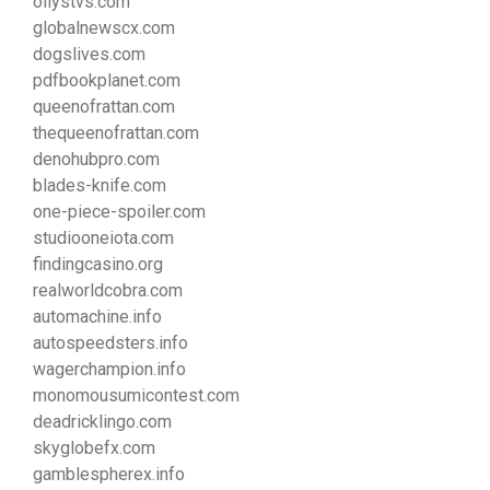
ollystvs.com
globalnewscx.com
dogslives.com
pdfbookplanet.com
queenofrattan.com
thequeenofrattan.com
denohubpro.com
blades-knife.com
one-piece-spoiler.com
studiooneiota.com
findingcasino.org
realworldcobra.com
automachine.info
autospeedsters.info
wagerchampion.info
monomousumicontest.com
deadricklingo.com
skyglobefx.com
gamblespherex.info