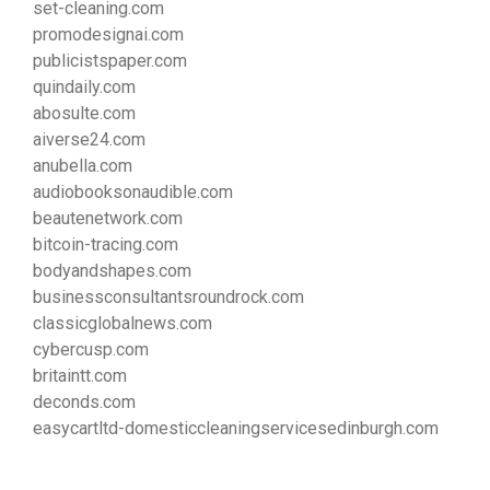
set-cleaning.com
promodesignai.com
publicistspaper.com
quindaily.com
abosulte.com
aiverse24.com
anubella.com
audiobooksonaudible.com
beautenetwork.com
bitcoin-tracing.com
bodyandshapes.com
businessconsultantsroundrock.com
classicglobalnews.com
cybercusp.com
britaintt.com
deconds.com
easycartltd-domesticcleaningservicesedinburgh.com