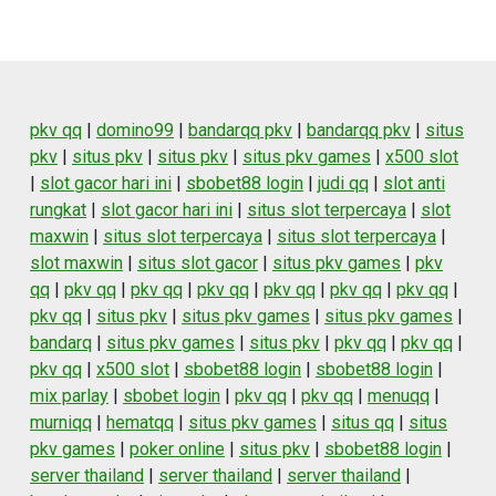
pkv qq
|
domino99
|
bandarqq pkv
|
bandarqq pkv
|
situs
pkv
|
situs pkv
|
situs pkv
|
situs pkv games
|
x500 slot
|
slot gacor hari ini
|
sbobet88 login
|
judi qq
|
slot anti
rungkat
|
slot gacor hari ini
|
situs slot terpercaya
|
slot
maxwin
|
situs slot terpercaya
|
situs slot terpercaya
|
slot maxwin
|
situs slot gacor
|
situs pkv games
|
pkv
qq
|
pkv qq
|
pkv qq
|
pkv qq
|
pkv qq
|
pkv qq
|
pkv qq
|
pkv qq
|
situs pkv
|
situs pkv games
|
situs pkv games
|
bandarq
|
situs pkv games
|
situs pkv
|
pkv qq
|
pkv qq
|
pkv qq
|
x500 slot
|
sbobet88 login
|
sbobet88 login
|
mix parlay
|
sbobet login
|
pkv qq
|
pkv qq
|
menuqq
|
murniqq
|
hematqq
|
situs pkv games
|
situs qq
|
situs
pkv games
|
poker online
|
situs pkv
|
sbobet88 login
|
server thailand
|
server thailand
|
server thailand
|