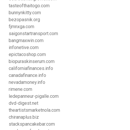
tasteofthaitogo.com
bunnynkitty.com
bezopasnik.org
fjmnxga.com
saigonstartransport.com
bangmaxwin.com
infonetive.com
epictacoshop.com
biopuraskinserum.com
californiafinances.info
canadafinance.info
nevadamoney.info
rimene.com
ledepanneur-pigalle.com
dvd-digest.net
theartistsmarketnola.com
chiranaplus.biz
stackspancakebar.com