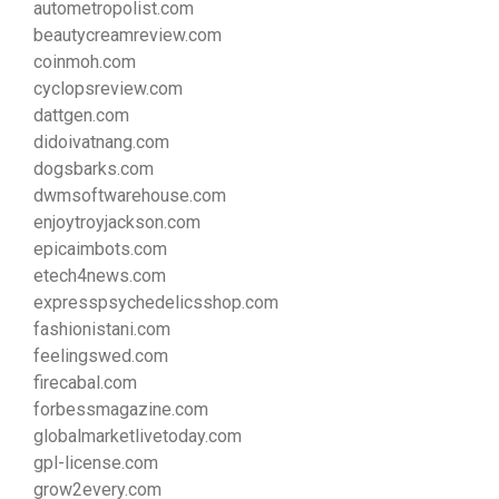
autometropolist.com
beautycreamreview.com
coinmoh.com
cyclopsreview.com
dattgen.com
didoivatnang.com
dogsbarks.com
dwmsoftwarehouse.com
enjoytroyjackson.com
epicaimbots.com
etech4news.com
expresspsychedelicsshop.com
fashionistani.com
feelingswed.com
firecabal.com
forbessmagazine.com
globalmarketlivetoday.com
gpl-license.com
grow2every.com