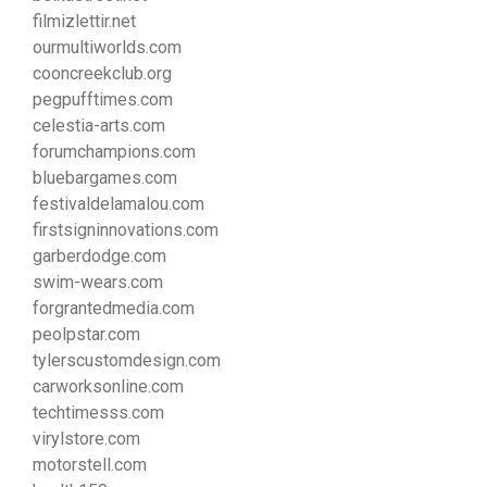
filmizlettir.net
ourmultiworlds.com
cooncreekclub.org
pegpufftimes.com
celestia-arts.com
forumchampions.com
bluebargames.com
festivaldelamalou.com
firstsigninnovations.com
garberdodge.com
swim-wears.com
forgrantedmedia.com
peolpstar.com
tylerscustomdesign.com
carworksonline.com
techtimesss.com
virylstore.com
motorstell.com