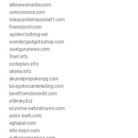
lebnewsmedia.com
sonosonora.com
linkuusinternasional1.com
friendsroll.com
spiderclothing.net
wondergadgetsshop.com
seatgurunews.com
3net.info
codeplex.info
okena.info
akunidpropokerqq.com
bespokecardetailing.com
bestfriendscredit.com
elibrary.biz
eczema-naturalcures.com
astro-bath.com
aghapal.com
altu-expo.com
authorjennijames.com