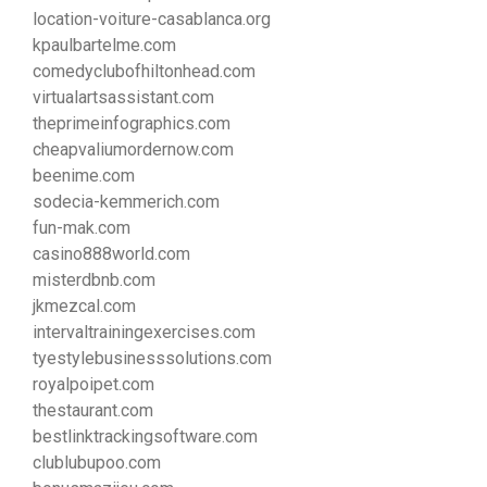
location-voiture-casablanca.org
kpaulbartelme.com
comedyclubofhiltonhead.com
virtualartsassistant.com
theprimeinfographics.com
cheapvaliumordernow.com
beenime.com
sodecia-kemmerich.com
fun-mak.com
casino888world.com
misterdbnb.com
jkmezcal.com
intervaltrainingexercises.com
tyestylebusinesssolutions.com
royalpoipet.com
thestaurant.com
bestlinktrackingsoftware.com
clublubupoo.com