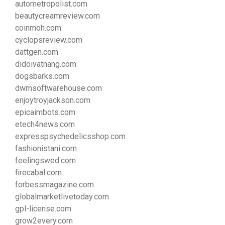
autometropolist.com
beautycreamreview.com
coinmoh.com
cyclopsreview.com
dattgen.com
didoivatnang.com
dogsbarks.com
dwmsoftwarehouse.com
enjoytroyjackson.com
epicaimbots.com
etech4news.com
expresspsychedelicsshop.com
fashionistani.com
feelingswed.com
firecabal.com
forbessmagazine.com
globalmarketlivetoday.com
gpl-license.com
grow2every.com