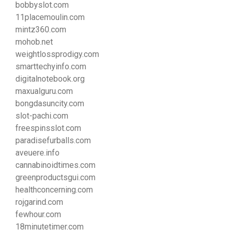
bobbyslot.com
11placemoulin.com
mintz360.com
mohob.net
weightlossprodigy.com
smarttechyinfo.com
digitalnotebook.org
maxualguru.com
bongdasuncity.com
slot-pachi.com
freespinsslot.com
paradisefurballs.com
aveuere.info
cannabinoidtimes.com
greenproductsgui.com
healthconcerning.com
rojgarind.com
fewhour.com
18minutetimer.com