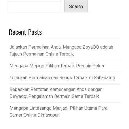
g
Search
a
t
i
Recent Posts
o
n
Jalankan Permainan Anda: Mengapa ZoyaQQ adalah
Tujuan Permainan Online Terbaik
Mengapa Mejaqq Pilihan Terbaik Pemain Poker
Temukan Permainan dan Bonus Terbaik di Sahabatqq
Bebaskan Rentetan Kemenangan Anda dengan
Dewaqq: Pengalaman Bermain Game Terbaik
Mengapa Lintasanqq Menjadi Pilihan Utama Para
Gamer Online Dimanapun