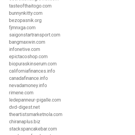
tasteofthaitogo.com
bunnynkitty.com
bezopasnik.org
fjmnxga.com
saigonstartransport.com
bangmaxwin.com
infonetive.com
epictacoshop.com
biopuraskinserum.com
californiafinances.info
canadafinance.info
nevadamoney.info
rimene.com
ledepanneur-pigalle.com
dvd-digest.net
theartistsmarketnola.com
chiranaplus.biz
stackspancakebar.com