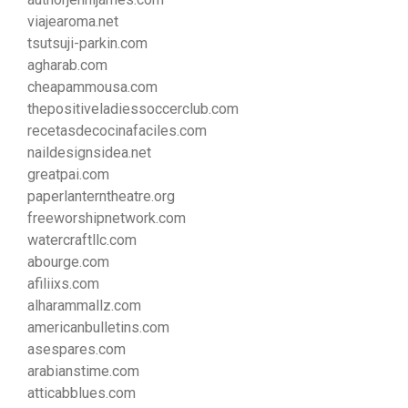
viajearoma.net
tsutsuji-parkin.com
agharab.com
cheapammousa.com
thepositiveladiessoccerclub.com
recetasdecocinafaciles.com
naildesignsidea.net
greatpai.com
paperlanterntheatre.org
freeworshipnetwork.com
watercraftllc.com
abourge.com
afiliixs.com
alharammallz.com
americanbulletins.com
asespares.com
arabianstime.com
atticabblues.com