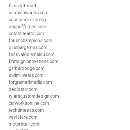
filmizlettir.net
ourmultiworlds.com
cooncreekclub.org
pegpufftimes.com
celestia-arts.com
forumchampions.com
bluebargames.com
festivaldelamalou.com
firstsigninnovations.com
garberdodge.com
swim-wears.com
forgrantedmedia.com
peolpstar.com
tylerscustomdesign.com
carworksonline.com
techtimesss.com
virylstore.com
motorstell.com