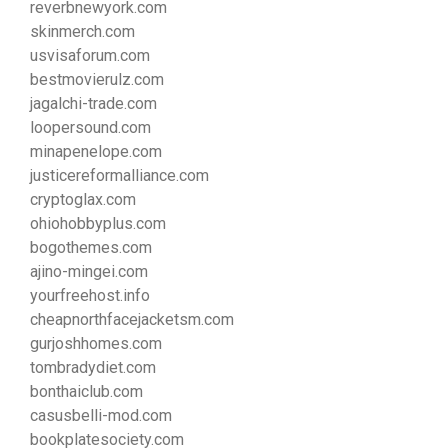
reverbnewyork.com
skinmerch.com
usvisaforum.com
bestmovierulz.com
jagalchi-trade.com
loopersound.com
minapenelope.com
justicereformalliance.com
cryptoglax.com
ohiohobbyplus.com
bogothemes.com
ajino-mingei.com
yourfreehost.info
cheapnorthfacejacketsm.com
gurjoshhomes.com
tombradydiet.com
bonthaiclub.com
casusbelli-mod.com
bookplatesociety.com