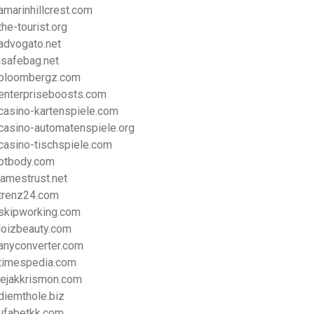
amarinhillcrest.com
the-tourist.org
advogato.net
isafebag.net
bloombergz.com
enterpriseboosts.com
casino-kartenspiele.com
casino-automatenspiele.org
casino-tischspiele.com
otbody.com
jamestrust.net
trenz24.com
skipworking.com
loizbeauty.com
anyconverter.com
timespedia.com
jejakkrismon.com
diemthole.biz
ufabetkk.com