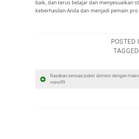
baik, dan terus belajar dan menyesuaikan 
keberhasilan Anda dan menjadi pemain pr
POSTED 
TAGGE
P
Rasakan sensasi poker domino dengan main
mino99
o
s
t
n
a