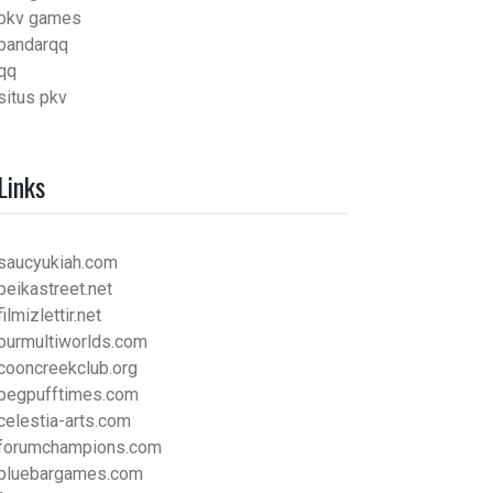
pkv games
bandarqq
qq
situs pkv
Links
saucyukiah.com
beikastreet.net
filmizlettir.net
ourmultiworlds.com
cooncreekclub.org
pegpufftimes.com
celestia-arts.com
forumchampions.com
bluebargames.com