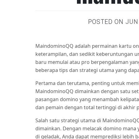
POSTED ON
JUN
MaindominoQQ adalah permainan kartu onl
keterampilan, dan sedikit keberuntungan 
baru memulai atau pro berpengalaman yan
beberapa tips dan strategi utama yang da
Pertama dan terutama, penting untuk memb
MaindominoQQ dimainkan dengan satu set
pasangan domino yang menambah kelipatan
dan pemain dengan total tertinggi di akhir
Salah satu strategi utama di MaindominoQ
dimainkan. Dengan melacak domino mana y
di geladak, Anda dapat memprediksi lebih 