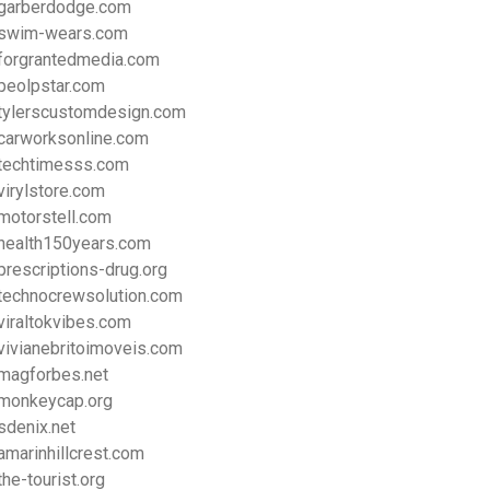
garberdodge.com
swim-wears.com
forgrantedmedia.com
peolpstar.com
tylerscustomdesign.com
carworksonline.com
techtimesss.com
virylstore.com
motorstell.com
health150years.com
prescriptions-drug.org
technocrewsolution.com
viraltokvibes.com
vivianebritoimoveis.com
magforbes.net
monkeycap.org
sdenix.net
amarinhillcrest.com
the-tourist.org