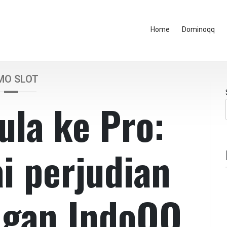
Home
Dominoqq
acor untuk Pemula
MO SLOT
ula ke Pro:
i perjudian
ngan IndoQQ