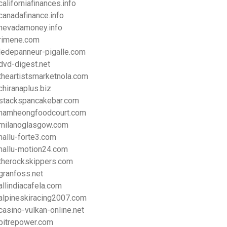
californiafinances.info
canadafinance.info
nevadamoney.info
rimene.com
ledepanneur-pigalle.com
dvd-digest.net
theartistsmarketnola.com
chiranaplus.biz
stackspancakebar.com
namheongfoodcourt.com
milanoglasgow.com
hallu-forte3.com
hallu-motion24.com
therockskippers.com
granfoss.net
allindiacafela.com
alpineskiracing2007.com
casino-vulkan-online.net
pitrepower.com