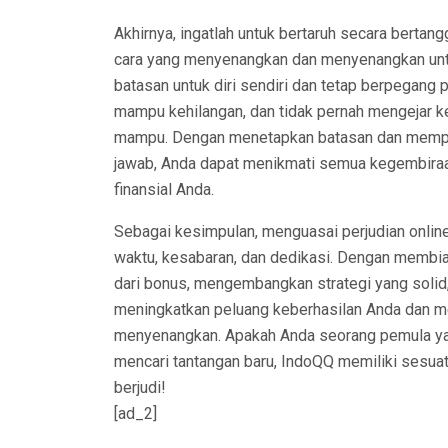
Akhirnya, ingatlah untuk bertaruh secara bertan
cara yang menyenangkan dan menyenangkan unt
batasan untuk diri sendiri dan tetap berpegang
mampu kehilangan, dan tidak pernah mengejar ke
mampu. Dengan menetapkan batasan dan mempra
jawab, Anda dapat menikmati semua kegembiraa
finansial Anda.
Sebagai kesimpulan, menguasai perjudian onli
waktu, kesabaran, dan dedikasi. Dengan membi
dari bonus, mengembangkan strategi yang solid,
meningkatkan peluang keberhasilan Anda dan mem
menyenangkan. Apakah Anda seorang pemula yan
mencari tantangan baru, IndoQQ memiliki sesua
berjudi!
[ad_2]