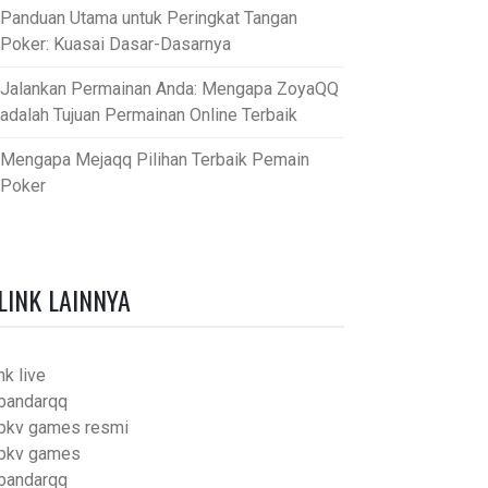
Panduan Utama untuk Peringkat Tangan
Poker: Kuasai Dasar-Dasarnya
Jalankan Permainan Anda: Mengapa ZoyaQQ
adalah Tujuan Permainan Online Terbaik
Mengapa Mejaqq Pilihan Terbaik Pemain
Poker
LINK LAINNYA
hk live
bandarqq
pkv games resmi
pkv games
bandarqq