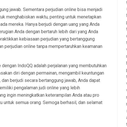
ggung jawab. Sementara perjudian online bisa menjadi
uk menghabiskan waktu, penting untuk menetapkan
 pada mereka. Hanya berjudi dengan uang yang Anda
rugian Anda dengan bertaruh lebih dari yang Anda
ktikkan kebiasaan perjudian yang bertanggung
n perjudian online tanpa mempertaruhkan keamanan
ne dengan IndoQQ adalah perjalanan yang membutuhkan
asakan diri dengan permainan, mengambil keuntungan
 dan berjudi secara bertanggung jawab, Anda dapat
iliki pengalaman judi online yang lebih
g ingin meningkatkan keterampilan Anda atau pro
tu untuk semua orang. Semoga berhasil, dan selamat