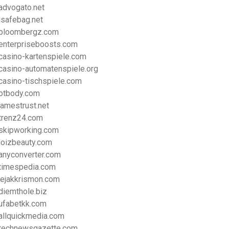
advogato.net
isafebag.net
bloombergz.com
enterpriseboosts.com
casino-kartenspiele.com
casino-automatenspiele.org
casino-tischspiele.com
otbody.com
jamestrust.net
trenz24.com
skipworking.com
loizbeauty.com
anyconverter.com
timespedia.com
jejakkrismon.com
diemthole.biz
ufabetkk.com
allquickmedia.com
technewsgazette.com