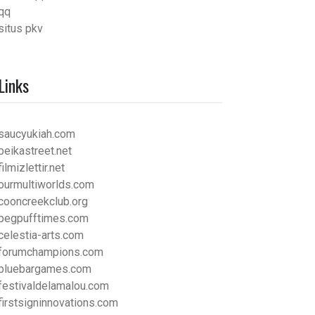
qq
situs pkv
Links
saucyukiah.com
beikastreet.net
filmizlettir.net
ourmultiworlds.com
cooncreekclub.org
pegpufftimes.com
celestia-arts.com
forumchampions.com
bluebargames.com
festivaldelamalou.com
firstsigninnovations.com