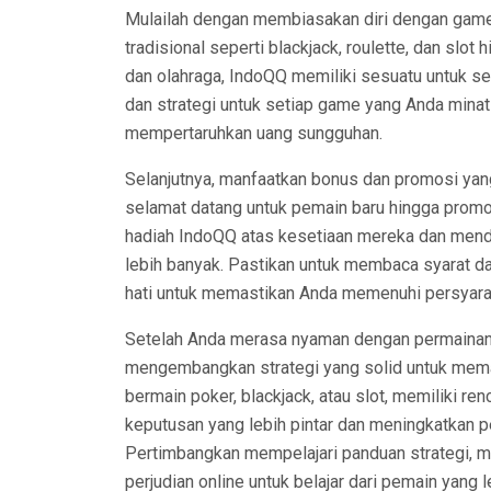
Mulailah dengan membiasakan diri dengan game 
tradisional seperti blackjack, roulette, dan slot
dan olahraga, IndoQQ memiliki sesuatu untuk s
dan strategi untuk setiap game yang Anda minat
mempertaruhkan uang sungguhan.
Selanjutnya, manfaatkan bonus dan promosi yan
selamat datang untuk pemain baru hingga promos
hadiah IndoQQ atas kesetiaan mereka dan mend
lebih banyak. Pastikan untuk membaca syarat d
hati untuk memastikan Anda memenuhi persyar
Setelah Anda merasa nyaman dengan permainan 
mengembangkan strategi yang solid untuk mem
bermain poker, blackjack, atau slot, memiliki
keputusan yang lebih pintar dan meningkatkan 
Pertimbangkan mempelajari panduan strategi, m
perjudian online untuk belajar dari pemain yang