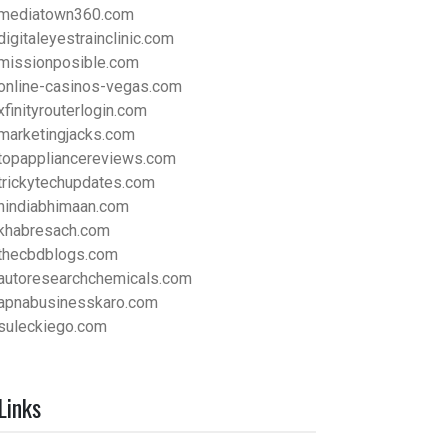
mediatown360.com
digitaleyestrainclinic.com
missionposible.com
online-casinos-vegas.com
xfinityrouterlogin.com
marketingjacks.com
topappliancereviews.com
trickytechupdates.com
hindiabhimaan.com
khabresach.com
thecbdblogs.com
autoresearchchemicals.com
apnabusinesskaro.com
suleckiego.com
Links