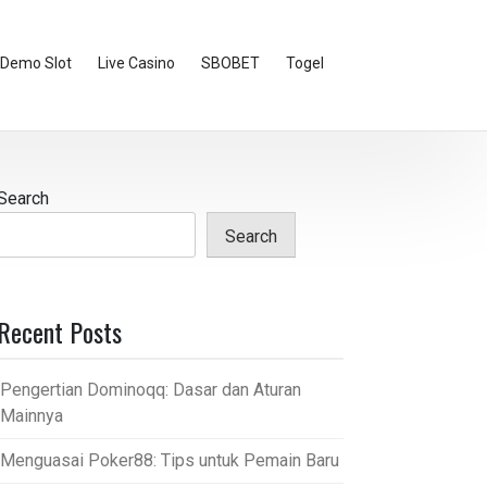
Demo Slot
Live Casino
SBOBET
Togel
Search
Search
Recent Posts
Pengertian Dominoqq: Dasar dan Aturan
Mainnya
Menguasai Poker88: Tips untuk Pemain Baru