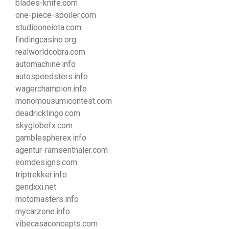
blades-knife.com
one-piece-spoiler.com
studiooneiota.com
findingcasino.org
realworldcobra.com
automachine.info
autospeedsters.info
wagerchampion.info
monomousumicontest.com
deadricklingo.com
skyglobefx.com
gamblespherex.info
agentur-ramsenthaler.com
eomdesigns.com
triptrekker.info
gendxxi.net
motomasters.info
mycarzone.info
vibecasaconcepts.com