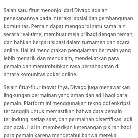
Salah satu fitur menonjol dari Divaqq adalah
penekanannya pada interaksi sosial dan pembangunan
komunitas. Pemain dapat mengobrol satu sama lain
secara real-time, membuat meja pribadi dengan teman,
dan bahkan berpartisipasi dalam turnamen dan acara
online. Hal ini menciptakan pengalaman bermain yang
lebih menarik dan mendalam, mendekatkan para
pemain dan menumbuhkan rasa persahabatan di
antara komunitas poker online.
Selain fitur-fitur inovatifnya, Divaqq juga menawarkan
lingkungan permainan yang aman dan adil bagi para
pemain. Platform ini menggunakan teknologi enkripsi
tercanggih untuk memastikan bahwa data pemain
terlindungi setiap saat, dan permainan disertifikasi adil
dan acak. Hal ini memberikan ketenangan pikiran bagi
para pemain karena mengetahui bahwa mereka