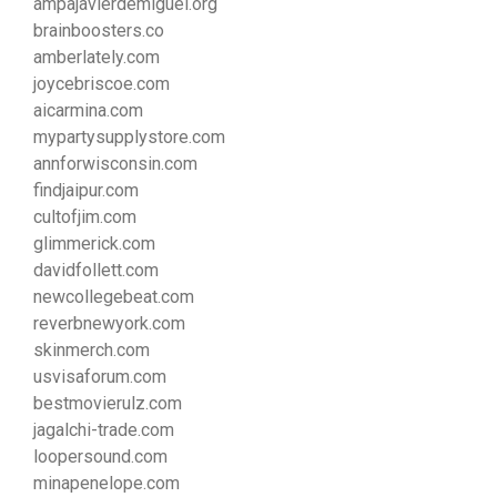
ampajavierdemiguel.org
brainboosters.co
amberlately.com
joycebriscoe.com
aicarmina.com
mypartysupplystore.com
annforwisconsin.com
findjaipur.com
cultofjim.com
glimmerick.com
davidfollett.com
newcollegebeat.com
reverbnewyork.com
skinmerch.com
usvisaforum.com
bestmovierulz.com
jagalchi-trade.com
loopersound.com
minapenelope.com