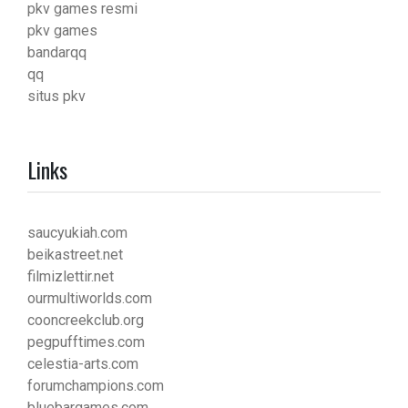
pkv games resmi
pkv games
bandarqq
qq
situs pkv
Links
saucyukiah.com
beikastreet.net
filmizlettir.net
ourmultiworlds.com
cooncreekclub.org
pegpufftimes.com
celestia-arts.com
forumchampions.com
bluebargames.com