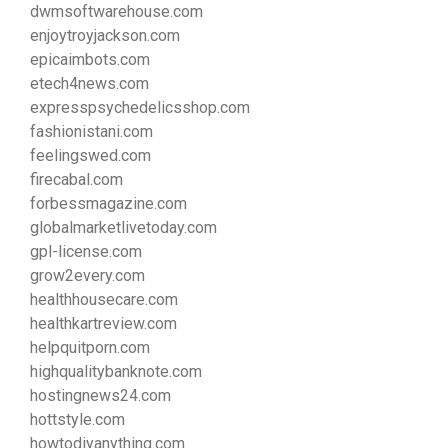
dwmsoftwarehouse.com
enjoytroyjackson.com
epicaimbots.com
etech4news.com
expresspsychedelicsshop.com
fashionistani.com
feelingswed.com
firecabal.com
forbessmagazine.com
globalmarketlivetoday.com
gpl-license.com
grow2every.com
healthhousecare.com
healthkartreview.com
helpquitporn.com
highqualitybanknote.com
hostingnews24.com
hottstyle.com
howtodiyanything.com