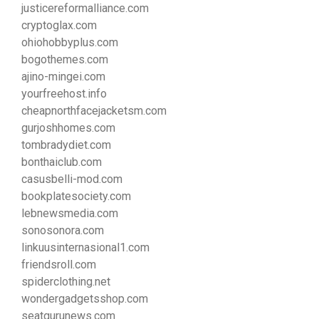
justicereformalliance.com
cryptoglax.com
ohiohobbyplus.com
bogothemes.com
ajino-mingei.com
yourfreehost.info
cheapnorthfacejacketsm.com
gurjoshhomes.com
tombradydiet.com
bonthaiclub.com
casusbelli-mod.com
bookplatesociety.com
lebnewsmedia.com
sonosonora.com
linkuusinternasional1.com
friendsroll.com
spiderclothing.net
wondergadgetsshop.com
seatgurunews.com