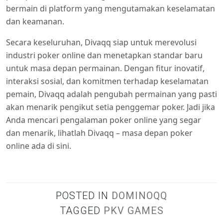
bermain di platform yang mengutamakan keselamatan
dan keamanan.
Secara keseluruhan, Divaqq siap untuk merevolusi
industri poker online dan menetapkan standar baru
untuk masa depan permainan. Dengan fitur inovatif,
interaksi sosial, dan komitmen terhadap keselamatan
pemain, Divaqq adalah pengubah permainan yang pasti
akan menarik pengikut setia penggemar poker. Jadi jika
Anda mencari pengalaman poker online yang segar
dan menarik, lihatlah Divaqq – masa depan poker
online ada di sini.
POSTED IN
DOMINOQQ
TAGGED
PKV GAMES