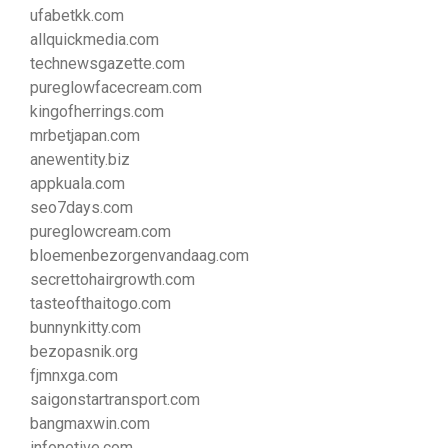
ufabetkk.com
allquickmedia.com
technewsgazette.com
pureglowfacecream.com
kingofherrings.com
mrbetjapan.com
anewentity.biz
appkuala.com
seo7days.com
pureglowcream.com
bloemenbezorgenvandaag.com
secrettohairgrowth.com
tasteofthaitogo.com
bunnynkitty.com
bezopasnik.org
fjmnxga.com
saigonstartransport.com
bangmaxwin.com
infonetive.com