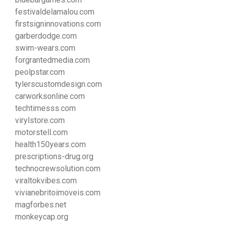
festivaldelamalou.com
firstsigninnovations.com
garberdodge.com
swim-wears.com
forgrantedmedia.com
peolpstar.com
tylerscustomdesign.com
carworksonline.com
techtimesss.com
virylstore.com
motorstell.com
health150years.com
prescriptions-drug.org
technocrewsolution.com
viraltokvibes.com
vivianebritoimoveis.com
magforbes.net
monkeycap.org