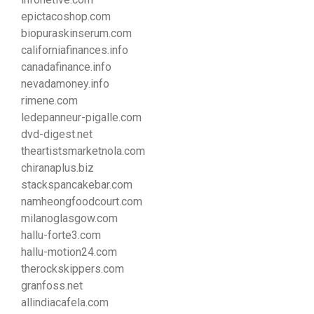
epictacoshop.com
biopuraskinserum.com
californiafinances.info
canadafinance.info
nevadamoney.info
rimene.com
ledepanneur-pigalle.com
dvd-digest.net
theartistsmarketnola.com
chiranaplus.biz
stackspancakebar.com
namheongfoodcourt.com
milanoglasgow.com
hallu-forte3.com
hallu-motion24.com
therockskippers.com
granfoss.net
allindiacafela.com