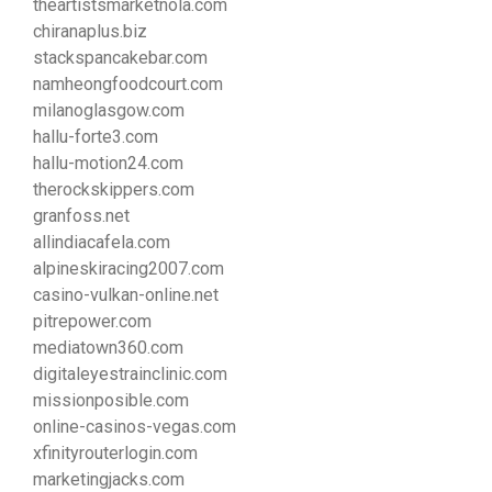
theartistsmarketnola.com
chiranaplus.biz
stackspancakebar.com
namheongfoodcourt.com
milanoglasgow.com
hallu-forte3.com
hallu-motion24.com
therockskippers.com
granfoss.net
allindiacafela.com
alpineskiracing2007.com
casino-vulkan-online.net
pitrepower.com
mediatown360.com
digitaleyestrainclinic.com
missionposible.com
online-casinos-vegas.com
xfinityrouterlogin.com
marketingjacks.com