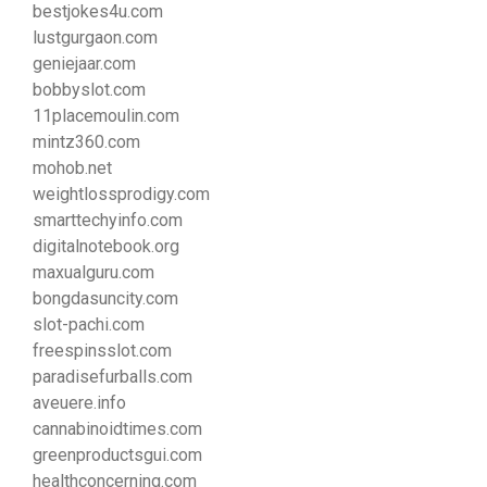
bestjokes4u.com
lustgurgaon.com
geniejaar.com
bobbyslot.com
11placemoulin.com
mintz360.com
mohob.net
weightlossprodigy.com
smarttechyinfo.com
digitalnotebook.org
maxualguru.com
bongdasuncity.com
slot-pachi.com
freespinsslot.com
paradisefurballs.com
aveuere.info
cannabinoidtimes.com
greenproductsgui.com
healthconcerning.com