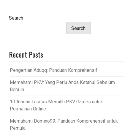
a
v
Search
i
Search
g
a
t
Recent Posts
i
o
Pengertian Aduqq: Panduan Komprehensif
n
Memahami PKV: Yang Perlu Anda Ketahui Sebelum
Beralih
10 Alasan Teratas Memilih PKV Games untuk
Permainan Online
Memahami Domino99: Panduan Komprehensif untuk
Pemula