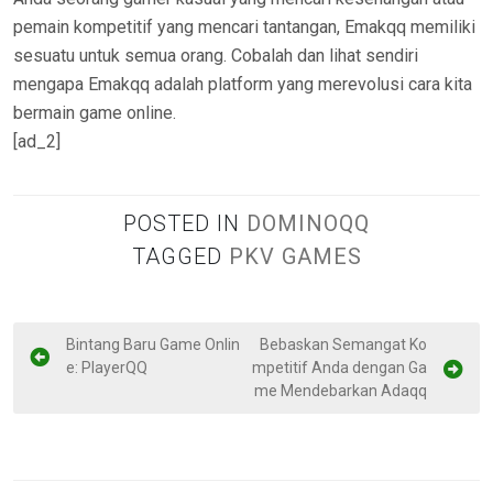
pemain kompetitif yang mencari tantangan, Emakqq memiliki
sesuatu untuk semua orang. Cobalah dan lihat sendiri
mengapa Emakqq adalah platform yang merevolusi cara kita
bermain game online.
[ad_2]
POSTED IN
DOMINOQQ
TAGGED
PKV GAMES
P
Bintang Baru Game Onlin
Bebaskan Semangat Ko
e: PlayerQQ
mpetitif Anda dengan Ga
o
me Mendebarkan Adaqq
s
t
n