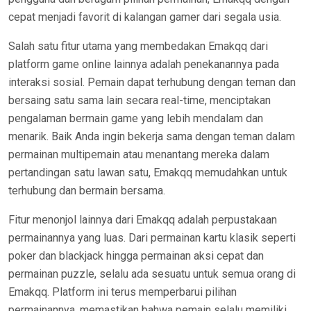
cepat menjadi favorit di kalangan gamer dari segala usia.
Salah satu fitur utama yang membedakan Emakqq dari
platform game online lainnya adalah penekanannya pada
interaksi sosial. Pemain dapat terhubung dengan teman dan
bersaing satu sama lain secara real-time, menciptakan
pengalaman bermain game yang lebih mendalam dan
menarik. Baik Anda ingin bekerja sama dengan teman dalam
permainan multipemain atau menantang mereka dalam
pertandingan satu lawan satu, Emakqq memudahkan untuk
terhubung dan bermain bersama.
Fitur menonjol lainnya dari Emakqq adalah perpustakaan
permainannya yang luas. Dari permainan kartu klasik seperti
poker dan blackjack hingga permainan aksi cepat dan
permainan puzzle, selalu ada sesuatu untuk semua orang di
Emakqq. Platform ini terus memperbarui pilihan
permainannya, memastikan bahwa pemain selalu memiliki