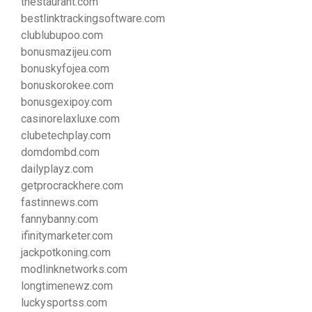
thestaurant.com
bestlinktrackingsoftware.com
clublubupoo.com
bonusmazijeu.com
bonuskyfojea.com
bonuskorokee.com
bonusgexipoy.com
casinorelaxluxe.com
clubetechplay.com
domdombd.com
dailyplayz.com
getprocrackhere.com
fastinnews.com
fannybanny.com
ifinitymarketer.com
jackpotkoning.com
modlinknetworks.com
longtimenewz.com
luckysportss.com