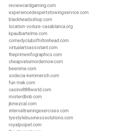
reviewcardgaming.com
experiencedexpertstowingservice.com
blackheadsshop.com
location-voiture-casablanca.org
kpaulbartelme.com
comedyclubofhiltonhead.com
virtualartsassistant.com
theprimeinfographics.com
cheapvaliumordernow.com
beenime.com
sodecia-kemmerich.com
fun-mak.com
casino888world.com
misterdbnb.com
jkmezcal.com
intervaltrainingexercises.com
tyestylebusinesssolutions.com
royalpoipet.com