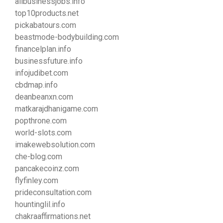
allbusinessjobs.info
top10products.net
pickabatours.com
beastmode-bodybuilding.com
financelplan.info
businessfuture.info
infojudibet.com
cbdmap.info
deanbeanxn.com
matkarajdhanigame.com
popthrone.com
world-slots.com
imakewebsolution.com
che-blog.com
pancakecoinz.com
flyfinley.com
prideconsultation.com
hountinglil.info
chakraaffirmations.net