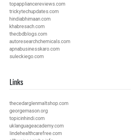
topappliancereviews.com
trickytechupdates.com
hindiabhimaan.com
khabresach.com
thecbdblogs.com
autoresearchchemicals.com
apnabusinesskaro.com
suleckiego.com
Links
thecedarglenmaltshop.com
georgemason.org
topicinhindi.com
uklanguageacademy.com
lindehealthcarefree.com