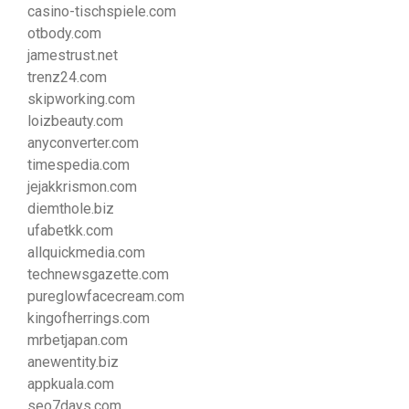
casino-tischspiele.com
otbody.com
jamestrust.net
trenz24.com
skipworking.com
loizbeauty.com
anyconverter.com
timespedia.com
jejakkrismon.com
diemthole.biz
ufabetkk.com
allquickmedia.com
technewsgazette.com
pureglowfacecream.com
kingofherrings.com
mrbetjapan.com
anewentity.biz
appkuala.com
seo7days.com