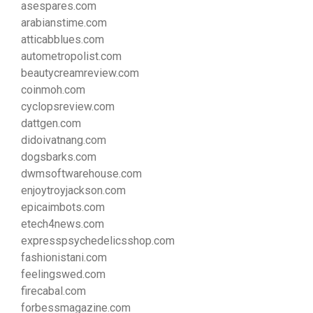
asespares.com
arabianstime.com
atticabblues.com
autometropolist.com
beautycreamreview.com
coinmoh.com
cyclopsreview.com
dattgen.com
didoivatnang.com
dogsbarks.com
dwmsoftwarehouse.com
enjoytroyjackson.com
epicaimbots.com
etech4news.com
expresspsychedelicsshop.com
fashionistani.com
feelingswed.com
firecabal.com
forbessmagazine.com