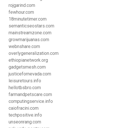
rojgarind.com
fewhour.com
18minutetimer.com
semanticseostars.com
mainstreamzone.com
growmarijuanas.com
webnshare.com
overlygeneralization.com
ethiopianetwork.org
gadgetsmesh.com
justicefornevada.com
leisuretours.info
hellotbsbro.com
farmandpetscare.com
computingservice.info
caiofracini.com
techpositive.info
unseonrang.com