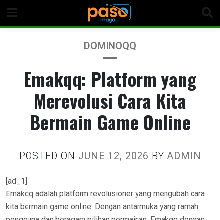
Skip
to
content
DOMINOQQ
Emakqq: Platform yang
Merevolusi Cara Kita
Bermain Game Online
POSTED ON
JUNE 12, 2026
BY
ADMIN
[ad_1]
Emakqq adalah platform revolusioner yang mengubah cara
kita bermain game online. Dengan antarmuka yang ramah
pengguna dan beragam pilihan permainan, Emakqq dengan