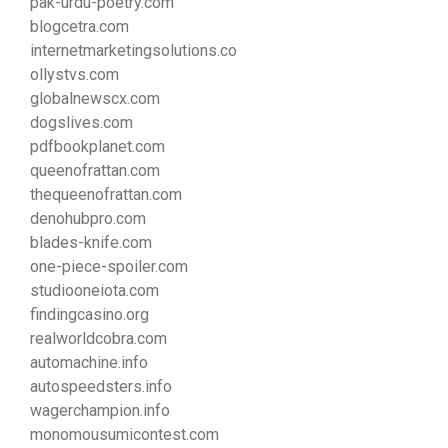
pak-urdu-poetry.com
blogcetra.com
internetmarketingsolutions.co
ollystvs.com
globalnewscx.com
dogslives.com
pdfbookplanet.com
queenofrattan.com
thequeenofrattan.com
denohubpro.com
blades-knife.com
one-piece-spoiler.com
studiooneiota.com
findingcasino.org
realworldcobra.com
automachine.info
autospeedsters.info
wagerchampion.info
monomousumicontest.com