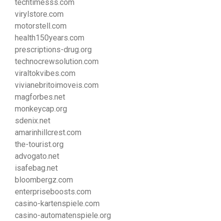
techtimesss.com
virylstore.com
motorstell.com
health150years.com
prescriptions-drug.org
technocrewsolution.com
viraltokvibes.com
vivianebritoimoveis.com
magforbes.net
monkeycap.org
sdenix.net
amarinhillcrest.com
the-tourist.org
advogato.net
isafebag.net
bloombergz.com
enterpriseboosts.com
casino-kartenspiele.com
casino-automatenspiele.org