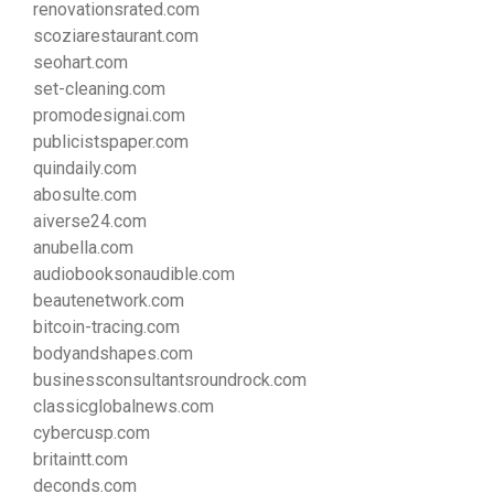
renovationsrated.com
scoziarestaurant.com
seohart.com
set-cleaning.com
promodesignai.com
publicistspaper.com
quindaily.com
abosulte.com
aiverse24.com
anubella.com
audiobooksonaudible.com
beautenetwork.com
bitcoin-tracing.com
bodyandshapes.com
businessconsultantsroundrock.com
classicglobalnews.com
cybercusp.com
britaintt.com
deconds.com