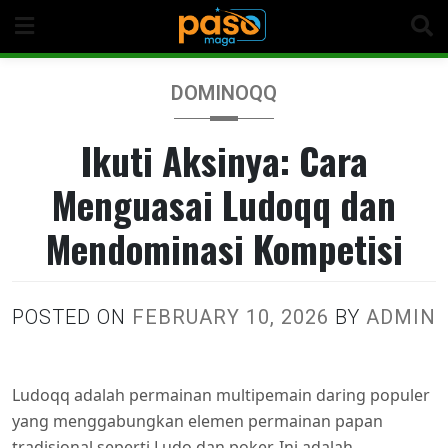
Skip
to
content
DOMINOQQ
Ikuti Aksinya: Cara
Menguasai Ludoqq dan
Mendominasi Kompetisi
POSTED ON
FEBRUARY 10, 2026
BY
ADMIN
Ludoqq adalah permainan multipemain daring populer
yang menggabungkan elemen permainan papan
tradisional seperti Ludo dan poker. Ini adalah