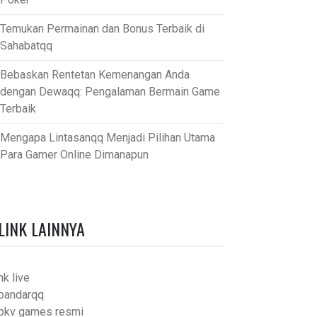
Temukan Permainan dan Bonus Terbaik di
Sahabatqq
Bebaskan Rentetan Kemenangan Anda
dengan Dewaqq: Pengalaman Bermain Game
Terbaik
Mengapa Lintasanqq Menjadi Pilihan Utama
Para Gamer Online Dimanapun
LINK LAINNYA
hk live
bandarqq
pkv games resmi