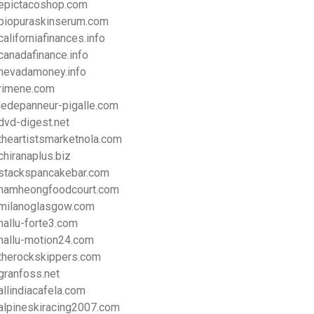
epictacoshop.com
biopuraskinserum.com
californiafinances.info
canadafinance.info
nevadamoney.info
rimene.com
ledepanneur-pigalle.com
dvd-digest.net
theartistsmarketnola.com
chiranaplus.biz
stackspancakebar.com
namheongfoodcourt.com
milanoglasgow.com
hallu-forte3.com
hallu-motion24.com
therockskippers.com
granfoss.net
allindiacafela.com
alpineskiracing2007.com