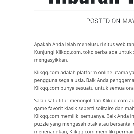
POSTED ON
MAY
Apakah Anda lelah menelusuri situs web tan
Kunjungi Klikqq.com, toko serba ada untu
mengasyikkan.
Klikqq.com adalah platform online utama y
pengguna segala usia. Baik Anda penggemar 
Klikqq.com punya sesuatu untuk semua ora
Salah satu fitur menonjol dari Klikqq.com a
game favorit klasik seperti solitaire dan 
Klikqq.com memiliki semuanya. Baik Anda i
puzzle yang mengasah otak atau bersanta
menenangkan, Klikqq.com memiliki permai