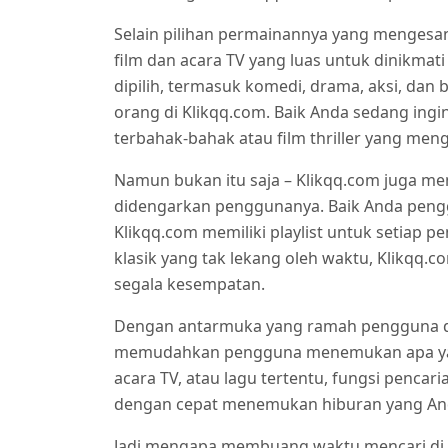
Selain pilihan permainannya yang menges
film dan acara TV yang luas untuk dinikma
dipilih, termasuk komedi, drama, aksi, dan 
orang di Klikqq.com. Baik Anda sedang in
terbahak-bahak atau film thriller yang me
Namun bukan itu saja – Klikqq.com juga m
didengarkan penggunanya. Baik Anda pengge
Klikqq.com memiliki playlist untuk setiap pe
klasik yang tak lekang oleh waktu, Klikqq
segala kesempatan.
Dengan antarmuka yang ramah pengguna da
memudahkan pengguna menemukan apa yang 
acara TV, atau lagu tertentu, fungsi pencar
dengan cepat menemukan hiburan yang And
Jadi mengapa membuang waktu mencari di b