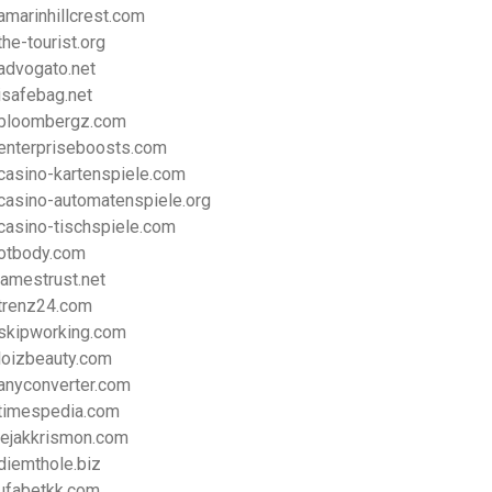
amarinhillcrest.com
the-tourist.org
advogato.net
isafebag.net
bloombergz.com
enterpriseboosts.com
casino-kartenspiele.com
casino-automatenspiele.org
casino-tischspiele.com
otbody.com
jamestrust.net
trenz24.com
skipworking.com
loizbeauty.com
anyconverter.com
timespedia.com
jejakkrismon.com
diemthole.biz
ufabetkk.com