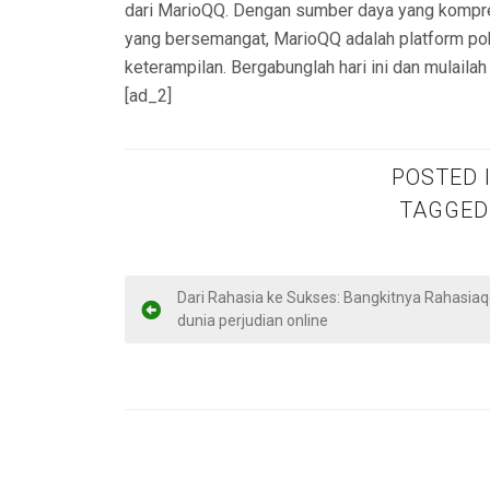
dari MarioQQ. Dengan sumber daya yang komprehe
yang bersemangat, MarioQQ adalah platform poke
keterampilan. Bergabunglah hari ini dan mulaila
[ad_2]
POSTED 
TAGGE
P
Dari Rahasia ke Sukses: Bangkitnya Rahasiaq
dunia perjudian online
o
s
t
n