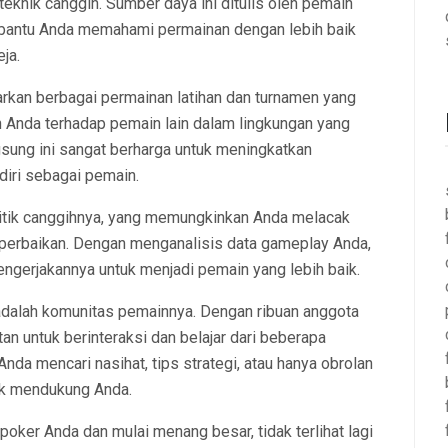
teknik canggih. Sumber daya ini ditulis oleh pemain
bantu Anda memahami permainan dengan lebih baik
ja.
rkan berbagai permainan latihan dan turnamen yang
 Anda terhadap pemain lain dalam lingkungan yang
sung ini sangat berharga untuk meningkatkan
iri sebagai pemain.
nalitik canggihnya, yang memungkinkan Anda melacak
 perbaikan. Dengan menganalisis data gameplay Anda,
gerjakannya untuk menjadi pemain yang lebih baik.
 adalah komunitas pemainnya. Dengan ribuan anggota
an untuk berinteraksi dan belajar dari beberapa
da mencari nasihat, tips strategi, atau hanya obrolan
uk mendukung Anda.
poker Anda dan mulai menang besar, tidak terlihat lagi