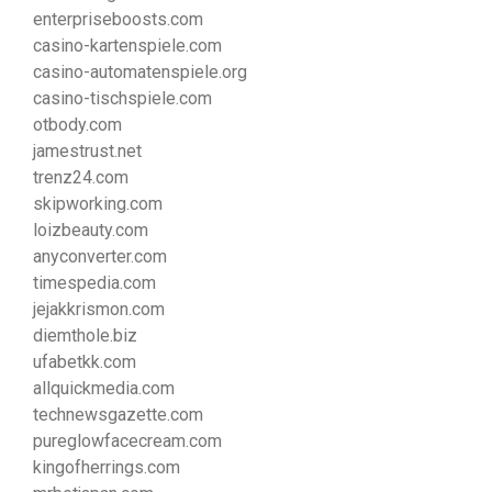
enterpriseboosts.com
casino-kartenspiele.com
casino-automatenspiele.org
casino-tischspiele.com
otbody.com
jamestrust.net
trenz24.com
skipworking.com
loizbeauty.com
anyconverter.com
timespedia.com
jejakkrismon.com
diemthole.biz
ufabetkk.com
allquickmedia.com
technewsgazette.com
pureglowfacecream.com
kingofherrings.com