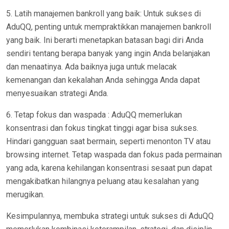
5. Latih manajemen bankroll yang baik: Untuk sukses di
AduQQ, penting untuk mempraktikkan manajemen bankroll
yang baik. Ini berarti menetapkan batasan bagi diri Anda
sendiri tentang berapa banyak yang ingin Anda belanjakan
dan menaatinya. Ada baiknya juga untuk melacak
kemenangan dan kekalahan Anda sehingga Anda dapat
menyesuaikan strategi Anda.
6. Tetap fokus dan waspada : AduQQ memerlukan
konsentrasi dan fokus tingkat tinggi agar bisa sukses.
Hindari gangguan saat bermain, seperti menonton TV atau
browsing internet. Tetap waspada dan fokus pada permainan
yang ada, karena kehilangan konsentrasi sesaat pun dapat
mengakibatkan hilangnya peluang atau kesalahan yang
merugikan.
Kesimpulannya, membuka strategi untuk sukses di AduQQ