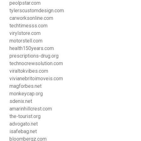
peolpstar.com
tylerscustomdesign.com
carworksonline.com
techtimesss.com
virylstore.com
motorstell.com
health150years.com
prescriptions-drug.org
technocrewsolution.com
viraltokvibes.com
vivianebritoimoveis.com
magforbes.net
monkeycap.org
sdenix.net
amarinhillcrest.com
the-tourist.org
advogato.net
isafebag.net
bloombergz.com