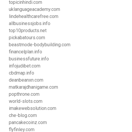
topicinhindi.com
uklanguageacademy.com
lindehealthcarefree.com
allbusinessjobs.info
top10products.net
pickabatours.com
beastmode-bodybuilding.com
financelplan.info
businessfuture.info
infojudibet.com
cbdmap.info
deanbeanxn.com
matkarajdhanigame.com
popthrone.com
world-slots.com
imakewebsolution.com
che-blog.com
pancakecoinz.com
flyfinley.com