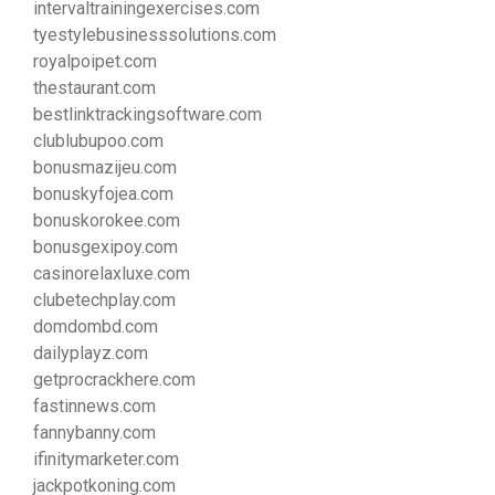
intervaltrainingexercises.com
tyestylebusinesssolutions.com
royalpoipet.com
thestaurant.com
bestlinktrackingsoftware.com
clublubupoo.com
bonusmazijeu.com
bonuskyfojea.com
bonuskorokee.com
bonusgexipoy.com
casinorelaxluxe.com
clubetechplay.com
domdombd.com
dailyplayz.com
getprocrackhere.com
fastinnews.com
fannybanny.com
ifinitymarketer.com
jackpotkoning.com