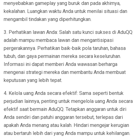
menyebabkan gameplay yang buruk dan pada akhirnya,
kekalahan. Luangkan waktu Anda untuk menilai situasi dan
mengambil tindakan yang diperhitungkan.
3. Perhatikan lawan Anda: Salah satu kunci sukses di AduQQ
adalah mampu membaca lawan dan mengantisipasi
pergerakannya. Perhatikan baik-baik pola taruhan, bahasa
tubuh, dan gaya permainan mereka secara keseluruhan.
Informasi ini dapat memberi Anda wawasan berharga
mengenai strategi mereka dan membantu Anda membuat
keputusan yang lebih tepat.
4. Kelola uang Anda secara efektif: Sama seperti bentuk
perjudian lainnya, penting untuk mengelola uang Anda secara
efektif saat bermain AduQQ. Tetapkan anggaran untuk diri
Anda sendiri dan patuhi anggaran tersebut, terlepas dari
apakah Anda menang atau kalah. Hindari mengejar kerugian
atau bertaruh lebih dari yang Anda mampu untuk kehilangan.