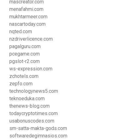
mascreator.com
menafahmi.com
mukhtarmeer.com
nascartoday.com
nqted.com
nzdriverlicence.com
pagalguru.com
pcegame.com
pgslot-r2.com
ws-expression.com
zchotels.com
zepfo.com
technologynews5.com
teknoeduka.com
thenews-blog.com
todaycryptotimes.com
usabonuscodes.com
sm-satta-makta-gods.com
softwaredegimnasios.com