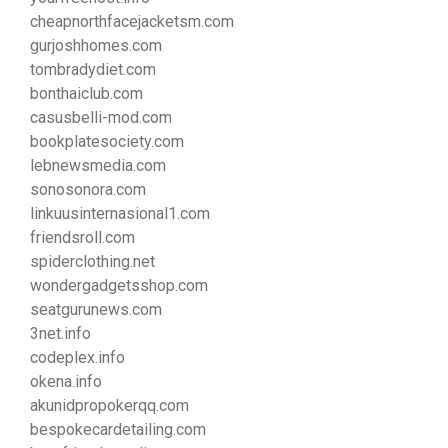
cheapnorthfacejacketsm.com
gurjoshhomes.com
tombradydiet.com
bonthaiclub.com
casusbelli-mod.com
bookplatesociety.com
lebnewsmedia.com
sonosonora.com
linkuusinternasional1.com
friendsroll.com
spiderclothing.net
wondergadgetsshop.com
seatgurunews.com
3net.info
codeplex.info
okena.info
akunidpropokerqq.com
bespokecardetailing.com