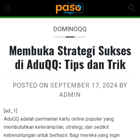
Skip
to
content
DOMINOQQ
Membuka Strategi Sukses
di AduQQ: Tips dan Trik
POSTED ON
SEPTEMBER 17, 2024
BY
ADMIN
[ad_1]
AduQQ adalah permainan kartu online populer yang
membutuhkan keterampilan, strategi, dan sedikit
keberuntungan untuk berhasil. Bagi mereka yang ingin