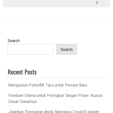
s
g
t
n
a
v
i
Search
g
Search
a
t
i
Recent Posts
o
n
Menguasai Poker88: Tips untuk Pemain Baru
Panduan Utama untuk Peringkat Tangan Poker: Kuasai
Dasar-Dasarnya
Jalankan Permainan Anda: Mengapa ZoyaQQ adalah