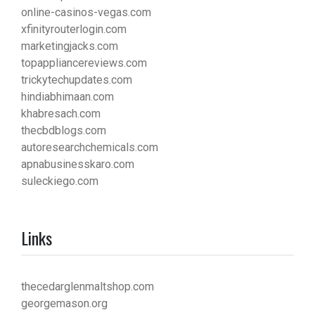
online-casinos-vegas.com
xfinityrouterlogin.com
marketingjacks.com
topappliancereviews.com
trickytechupdates.com
hindiabhimaan.com
khabresach.com
thecbdblogs.com
autoresearchchemicals.com
apnabusinesskaro.com
suleckiego.com
Links
thecedarglenmaltshop.com
georgemason.org