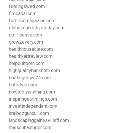
feelingswed.com
firecabal.com
forbessmagazine.com
globalmarketlivetoday.com
gpl-license.com
grow2every.com
healthhousecare.com
healthkartreview.com
helpquitporn.com
highqualitybanknote.com
hostingnews24.com
hottstyle.com
howtodiyanything.com
inspiringearthlings.com
investindependent.com
kralbozguncu1.com
landscapinggainesvillefl.com
maisonhauturier.com