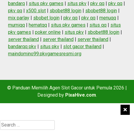
bandarq
|
situs pkv games
|
situs pkv
|
pkv qq
|
pkv qq
|
pkv qq
|
x500 slot
|
sbobet88 login
|
sbobet88 login
|
mix parlay
|
sbobet login
|
pkv qq
|
pkv qq
|
menuqq
|
murniqq
|
hematqq
|
situs pkv games
|
situs qq
|
situs
pkv games
|
poker online
|
situs pkv
|
sbobet88 login
|
server thailand
|
server thailand
|
server thailand
|
bandarqq pkv
|
situs pkv
|
slot gacor thailand
|
maindomino99.pkvgamesresmi.org
© Panduan Memilih Agen Slot Gacor untuk Pemula 2026
|
Designed by
PixaHive.com
.
Search
for: