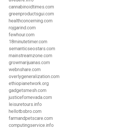
cannabinoidtimes.com
greenproductsgui.com
healthconcerning.com
rojgarind.com
fewhour.com
18minutetimer.com
semanticseostars.com
mainstreamzone.com
growmarijuanas.com
webnshare.com
overlygeneralization.com
ethiopianetwork.org
gadgetsmesh.com
justicefornevada.com
leisuretours.info
hellotbsbro.com
farmandpetscare.com
computingservice.info