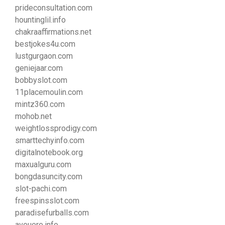
prideconsultation.com
hountinglil.info
chakraaffirmations.net
bestjokes4u.com
lustgurgaon.com
geniejaar.com
bobbyslot.com
11placemoulin.com
mintz360.com
mohob.net
weightlossprodigy.com
smarttechyinfo.com
digitalnotebook.org
maxualguru.com
bongdasuncity.com
slot-pachi.com
freespinsslot.com
paradisefurballs.com
aveuere.info