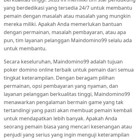
yang berdedikasi yang tersedia 24/7 untuk membantu
pemain dengan masalah atau masalah yang mungkin
mereka miliki. Apakah Anda memerlukan bantuan
dengan permainan, masalah pembayaran, atau apa
pun, tim layanan pelanggan Maindomino99 selalu ada
untuk membantu.
Secara keseluruhan, Maindomino99 adalah tujuan
poker domino online terbaik untuk pemain dari semua
tingkat keterampilan. Dengan beragam pilihan
permainan, opsi pembayaran yang nyaman, dan
layanan pelanggan berkualitas tinggi, Maindomino99
menawarkan pengalaman bermain game yang tak
tertandingi yang pasti akan membuat pemain kembali
untuk mendapatkan lebih banyak. Apakah Anda
seorang pemain biasa yang mencari kesenangan atau
penjudi yang serius yang ingin menguji keterampilan