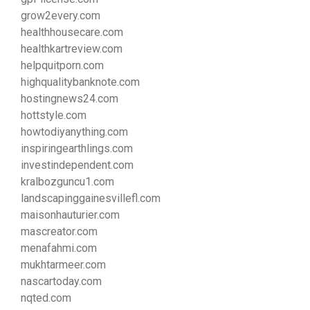
grow2every.com
healthhousecare.com
healthkartreview.com
helpquitporn.com
highqualitybanknote.com
hostingnews24.com
hottstyle.com
howtodiyanything.com
inspiringearthlings.com
investindependent.com
kralbozguncu1.com
landscapinggainesvillefl.com
maisonhauturier.com
mascreator.com
menafahmi.com
mukhtarmeer.com
nascartoday.com
nqted.com