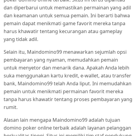
dan diperbarui untuk memastikan permainan yang adil
dan keamanan untuk semua pemain. Ini berarti bahwa
pemain dapat menikmati game favorit mereka tanpa
harus khawatir tentang kecurangan atau gameplay
yang tidak adil.
Selain itu, Maindomino99 menawarkan sejumlah opsi
pembayaran yang nyaman, memudahkan pemain
untuk menyetor dan menarik dana. Apakah Anda lebih
suka menggunakan kartu kredit, e-wallet, atau transfer
bank, Maindomino99 telah Anda liput. Ini memudahkan
pemain untuk menikmati permainan favorit mereka
tanpa harus khawatir tentang proses pembayaran yang
rumit.
Alasan lain mengapa Maindomino99 adalah tujuan
domino poker online terbaik adalah layanan pelanggan
berkualitas tinggi. Situs ini memiliki tim staf pendukung