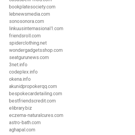
bookplatesociety.com
lebnewsmedia.com
sonosonora.com
linkuusinternasional1.com
friendsroll.com
spiderclothing.net
wondergadgetsshop.com
seatgurunews.com
3net.info
codeplex.info
okena.info
akunidpropokerqq.com
bespokecardetailing.com
bestfriendscredit.com
elibrary.biz
eczema-naturalcures.com
astro-bath.com
aghapal.com