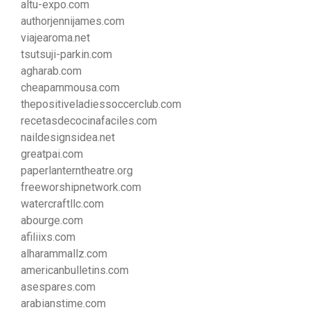
altu-expo.com
authorjennijames.com
viajearoma.net
tsutsuji-parkin.com
agharab.com
cheapammousa.com
thepositiveladiessoccerclub.com
recetasdecocinafaciles.com
naildesignsidea.net
greatpai.com
paperlanterntheatre.org
freeworshipnetwork.com
watercraftllc.com
abourge.com
afiliixs.com
alharammallz.com
americanbulletins.com
asespares.com
arabianstime.com