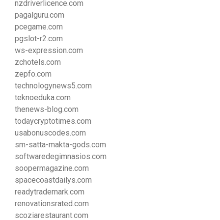
nzdriverlicence.com
pagalguru.com
pcegame.com
pgslot-r2.com
ws-expression.com
zchotels.com
zepfo.com
technologynews5.com
teknoeduka.com
thenews-blog.com
todaycryptotimes.com
usabonuscodes.com
sm-satta-makta-gods.com
softwaredegimnasios.com
soopermagazine.com
spacecoastdailys.com
readytrademark.com
renovationsrated.com
scoziarestaurant.com