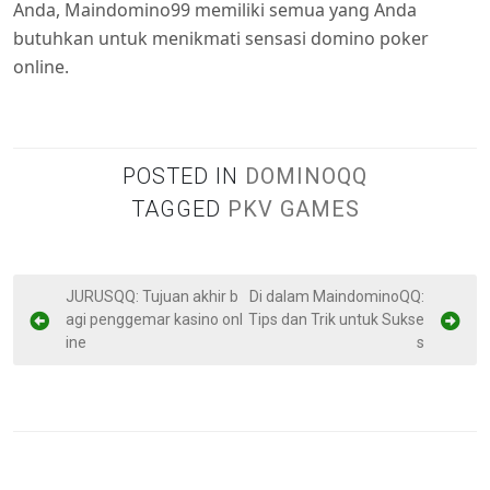
Anda, Maindomino99 memiliki semua yang Anda
butuhkan untuk menikmati sensasi domino poker
online.
POSTED IN
DOMINOQQ
TAGGED
PKV GAMES
P
JURUSQQ: Tujuan akhir b
Di dalam MaindominoQQ:
agi penggemar kasino onl
Tips dan Trik untuk Sukse
o
ine
s
s
t
n
a