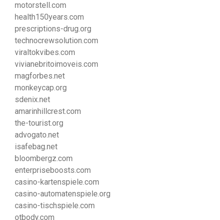
motorstell.com
health150years.com
prescriptions-drug.org
technocrewsolution.com
viraltokvibes.com
vivianebritoimoveis.com
magforbes.net
monkeycap.org
sdenix.net
amarinhillcrest.com
the-tourist.org
advogato.net
isafebag.net
bloombergz.com
enterpriseboosts.com
casino-kartenspiele.com
casino-automatenspiele.org
casino-tischspiele.com
otbody.com