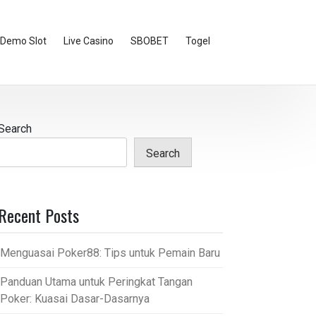
Demo Slot
Live Casino
SBOBET
Togel
Search
Search
Recent Posts
Menguasai Poker88: Tips untuk Pemain Baru
Panduan Utama untuk Peringkat Tangan
Poker: Kuasai Dasar-Dasarnya