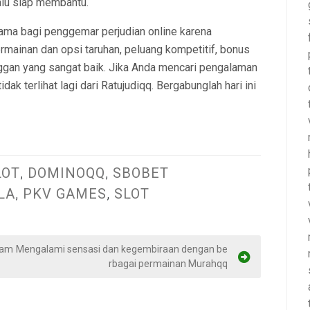
lalu siap membantu.
utama bagi penggemar perjudian online karena
ermainan dan opsi taruhan, peluang kompetitif, bonus
nggan yang sangat baik. Jika Anda mencari pengalaman
ak terlihat lagi dari Ratujudiqq. Bergabunglah hari ini
LOT
,
DOMINOQQ
,
SBOBET
LA
,
PKV GAMES
,
SLOT
gam
Mengalami sensasi dan kegembiraan dengan be
rbagai permainan Murahqq