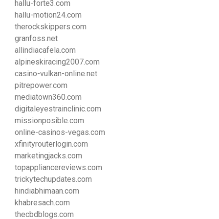
hallu-forte3.com
hallu-motion24.com
therockskippers.com
granfoss.net
allindiacafela.com
alpineskiracing2007.com
casino-vulkan-online.net
pitrepower.com
mediatown360.com
digitaleyestrainclinic.com
missionposible.com
online-casinos-vegas.com
xfinityrouterlogin.com
marketingjacks.com
topappliancereviews.com
trickytechupdates.com
hindiabhimaan.com
khabresach.com
thecbdblogs.com