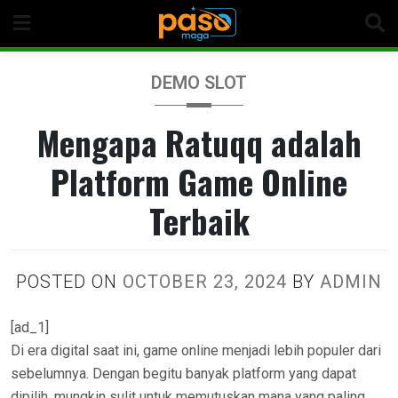
Skip
to
content
DEMO SLOT
Mengapa Ratuqq adalah
Platform Game Online
Terbaik
POSTED ON
OCTOBER 23, 2024
BY
ADMIN
[ad_1]
Di era digital saat ini, game online menjadi lebih populer dari
sebelumnya. Dengan begitu banyak platform yang dapat
dipilih, mungkin sulit untuk memutuskan mana yang paling