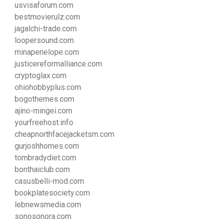
usvisaforum.com
bestmovierulz.com
jagalchi-trade.com
loopersound.com
minapenelope.com
justicereformalliance.com
cryptoglax.com
ohiohobbyplus.com
bogothemes.com
ajino-mingei.com
yourfreehost.info
cheapnorthfacejacketsm.com
gurjoshhomes.com
tombradydiet.com
bonthaiclub.com
casusbelli-mod.com
bookplatesociety.com
lebnewsmedia.com
sonosonora.com