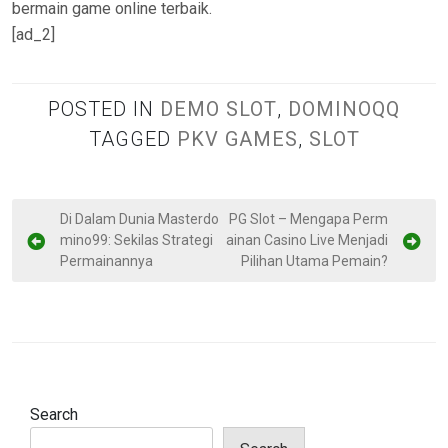
bermain game online terbaik.
[ad_2]
POSTED IN
DEMO SLOT
,
DOMINOQQ
TAGGED
PKV GAMES
,
SLOT
P
Di Dalam Dunia Masterdo
PG Slot – Mengapa Perm
mino99: Sekilas Strategi
ainan Casino Live Menjadi
o
Permainannya
Pilihan Utama Pemain?
s
t
n
a
v
Search
i