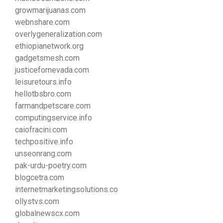
growmarijuanas.com
webnshare.com
overlygeneralization.com
ethiopianetwork.org
gadgetsmesh.com
justicefornevada.com
leisuretours.info
hellotbsbro.com
farmandpetscare.com
computingservice.info
caiofracini.com
techpositive.info
unseonrang.com
pak-urdu-poetry.com
blogcetra.com
internetmarketingsolutions.co
ollystvs.com
globalnewscx.com