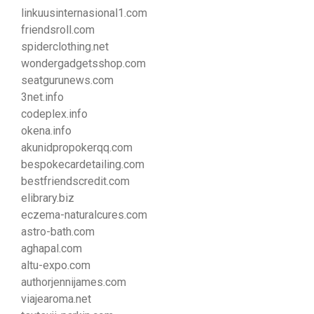
linkuusinternasional1.com
friendsroll.com
spiderclothing.net
wondergadgetsshop.com
seatgurunews.com
3net.info
codeplex.info
okena.info
akunidpropokerqq.com
bespokecardetailing.com
bestfriendscredit.com
elibrary.biz
eczema-naturalcures.com
astro-bath.com
aghapal.com
altu-expo.com
authorjennijames.com
viajearoma.net