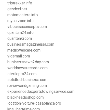
triptrekker.info
gendxxi.net
motomasters.info
mycarzone.info
vibecasaconcepts.com
quantum24.info
quantenki.com
businessmagazineusa.com
medicwellcare.com
vidsmall.com
businessnews2day.com
worldnewsrecords.com
sterilepro24.com
solidtechbusiness.com
reviewcardgaming.com
experiencedexpertstowingservice.com
blackheadsshop.com
location-voiture-casablanca.org
kpaulbartelme.com