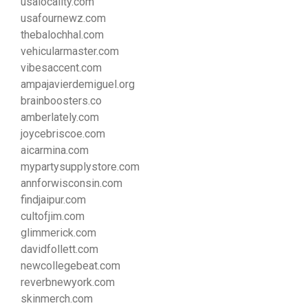
usalocality.com
usafournewz.com
thebalochhal.com
vehicularmaster.com
vibesaccent.com
ampajavierdemiguel.org
brainboosters.co
amberlately.com
joycebriscoe.com
aicarmina.com
mypartysupplystore.com
annforwisconsin.com
findjaipur.com
cultofjim.com
glimmerick.com
davidfollett.com
newcollegebeat.com
reverbnewyork.com
skinmerch.com