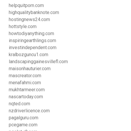
helpquitporn.com
highqualitybanknote.com
hostingnews24.com
hottstyle.com
howtodiyanything.com
inspiringearthlings.com
investindependent.com
kralbozguncu1.com
landscapinggainesvillefl.com
maisonhauturier.com
mascreator.com
menafahmi.com
mukhtarmeer.com
nascartoday.com
nqted.com
nzdriverlicence.com
pagalguru.com
pcegame.com