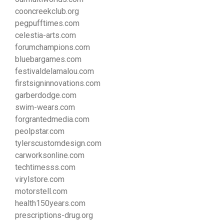
cooncreekclub.org
pegpufftimes.com
celestia-arts.com
forumchampions.com
bluebargames.com
festivaldelamalou.com
firstsigninnovations.com
garberdodge.com
swim-wears.com
forgrantedmedia.com
peolpstar.com
tylerscustomdesign.com
carworksonline.com
techtimesss.com
virylstore.com
motorstell.com
health150years.com
prescriptions-drug.org