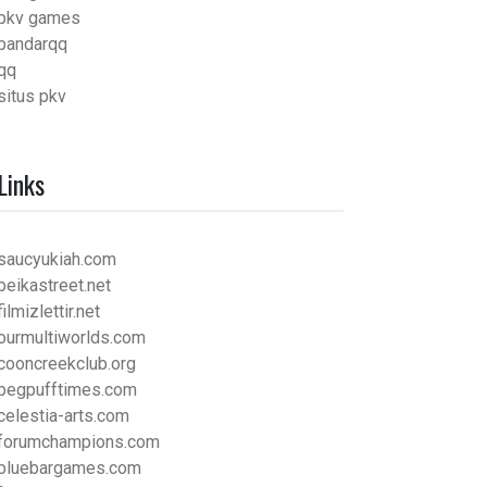
pkv games
bandarqq
qq
situs pkv
Links
saucyukiah.com
beikastreet.net
filmizlettir.net
ourmultiworlds.com
cooncreekclub.org
pegpufftimes.com
celestia-arts.com
forumchampions.com
bluebargames.com