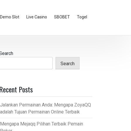
Demo Slot
Live Casino
SBOBET
Togel
Search
Search
Recent Posts
Jalankan Permainan Anda: Mengapa ZoyaQQ
adalah Tujuan Permainan Online Terbaik
Mengapa Mejaqq Pilihan Terbaik Pemain
Poker