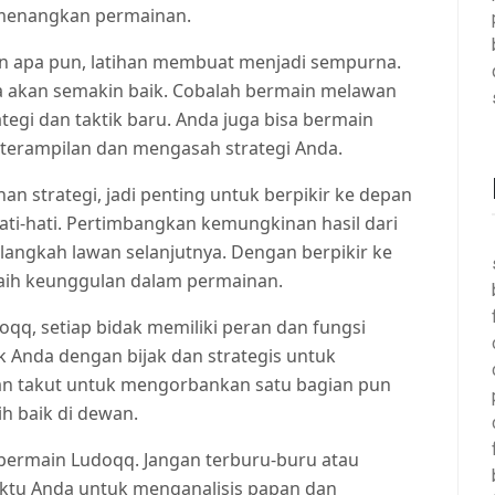
emenangkan permainan.
inan apa pun, latihan membuat menjadi sempurna.
 akan semakin baik. Cobalah bermain melawan
egi dan taktik baru. Anda juga bisa bermain
erampilan dan mengasah strategi Anda.
an strategi, jadi penting untuk berpikir ke depan
i-hati. Pertimbangkan kemungkinan hasil dari
langkah lawan selanjutnya. Dengan berpikir ke
aih keunggulan dalam permainan.
oqq, setiap bidak memiliki peran dan fungsi
 Anda dengan bijak dan strategis untuk
an takut untuk mengorbankan satu bagian pun
ih baik di dewan.
 bermain Ludoqq. Jangan terburu-buru atau
ktu Anda untuk menganalisis papan dan