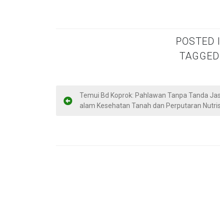
POSTED 
TAGGE
P
Temui Bd Koprok: Pahlawan Tanpa Tanda Ja
alam Kesehatan Tanah dan Perputaran Nutris
o
s
t
n
a
v