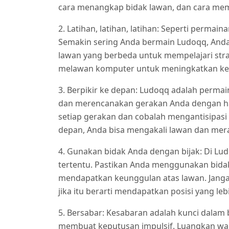
cara menangkap bidak lawan, dan cara m
2. Latihan, latihan, latihan: Seperti perma
Semakin sering Anda bermain Ludoqq, Anda
lawan yang berbeda untuk mempelajari strat
melawan komputer untuk meningkatkan ket
3. Berpikir ke depan: Ludoqq adalah permain
dan merencanakan gerakan Anda dengan hat
setiap gerakan dan cobalah mengantisipasi 
depan, Anda bisa mengakali lawan dan mer
4. Gunakan bidak Anda dengan bijak: Di Lud
tertentu. Pastikan Anda menggunakan bidak
mendapatkan keunggulan atas lawan. Jang
jika itu berarti mendapatkan posisi yang leb
5. Bersabar: Kesabaran adalah kunci dalam
membuat keputusan impulsif. Luangkan wa