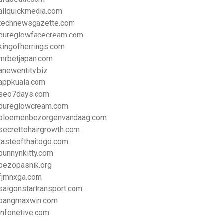
allquickmedia.com
technewsgazette.com
pureglowfacecream.com
kingofherrings.com
mrbetjapan.com
anewentity.biz
appkuala.com
seo7days.com
pureglowcream.com
bloemenbezorgenvandaag.com
secrettohairgrowth.com
tasteofthaitogo.com
bunnynkitty.com
bezopasnik.org
fjmnxga.com
saigonstartransport.com
bangmaxwin.com
infonetive.com