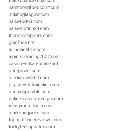
stackspancakebar.com
namheongfoodcourt.com
milanoglasgow.com
hallu-forte3.com
hallu-motion24.com
therockskippers.com
granfoss.net
allindiacafela.com
alpineskiracing2007.com
casino-vulkan-online.net
pitrepower.com
mediatown360.com
digitaleyestrainclinic.com
missionposible.com
online-casinos-vegas.com
xfinityrouterlogin.com
marketingjacks.com
topappliancereviews.com
trickytechupdates.com