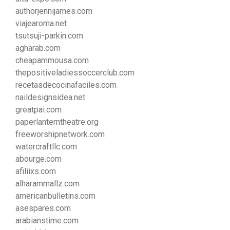
authorjennijames.com
viajearoma.net
tsutsuji-parkin.com
agharab.com
cheapammousa.com
thepositiveladiessoccerclub.com
recetasdecocinafaciles.com
naildesignsidea.net
greatpai.com
paperlanterntheatre.org
freeworshipnetwork.com
watercraftllc.com
abourge.com
afiliixs.com
alharammallz.com
americanbulletins.com
asespares.com
arabianstime.com