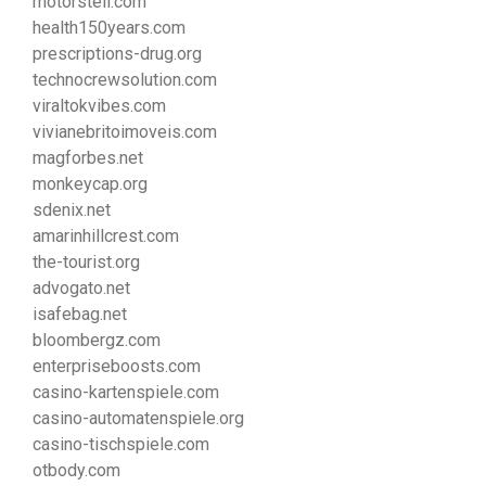
motorstell.com
health150years.com
prescriptions-drug.org
technocrewsolution.com
viraltokvibes.com
vivianebritoimoveis.com
magforbes.net
monkeycap.org
sdenix.net
amarinhillcrest.com
the-tourist.org
advogato.net
isafebag.net
bloombergz.com
enterpriseboosts.com
casino-kartenspiele.com
casino-automatenspiele.org
casino-tischspiele.com
otbody.com