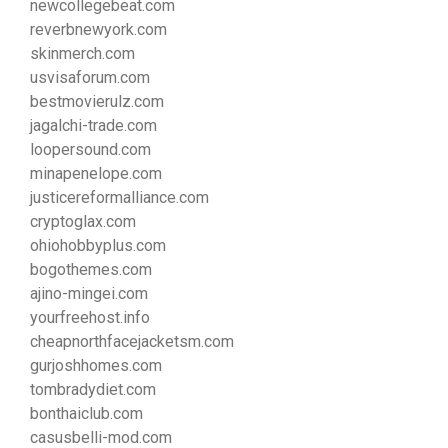
newcollegebeat.com
reverbnewyork.com
skinmerch.com
usvisaforum.com
bestmovierulz.com
jagalchi-trade.com
loopersound.com
minapenelope.com
justicereformalliance.com
cryptoglax.com
ohiohobbyplus.com
bogothemes.com
ajino-mingei.com
yourfreehost.info
cheapnorthfacejacketsm.com
gurjoshhomes.com
tombradydiet.com
bonthaiclub.com
casusbelli-mod.com