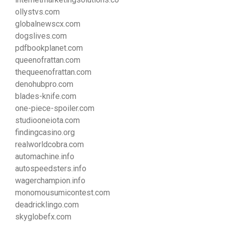
ollystvs.com
globalnewscx.com
dogslives.com
pdfbookplanet.com
queenofrattan.com
thequeenofrattan.com
denohubpro.com
blades-knife.com
one-piece-spoiler.com
studiooneiota.com
findingcasino.org
realworldcobra.com
automachine.info
autospeedsters.info
wagerchampion.info
monomousumicontest.com
deadricklingo.com
skyglobefx.com