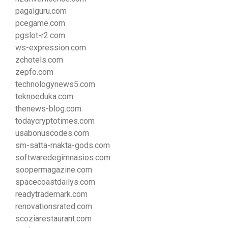
pagalguru.com
pcegame.com
pgslot-r2.com
ws-expression.com
zchotels.com
zepfo.com
technologynews5.com
teknoeduka.com
thenews-blog.com
todaycryptotimes.com
usabonuscodes.com
sm-satta-makta-gods.com
softwaredegimnasios.com
soopermagazine.com
spacecoastdailys.com
readytrademark.com
renovationsrated.com
scoziarestaurant.com