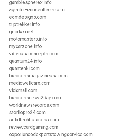
gamblespherex.info
agentur-ramsenthaler.com
eomdesigns.com
triptrekker.info
gendxxi.net
motomasters.info
mycarzone.info
vibecasaconcepts.com
quantum24.info
quantenki.com
businessmagazineusa.com
medicwellcare.com
vidsmall.com
businessnews2day.com
worldnewsrecords.com
sterilepro24.com
solidtechbusiness.com
reviewcardgaming.com
experiencedexpertstowingservice.com