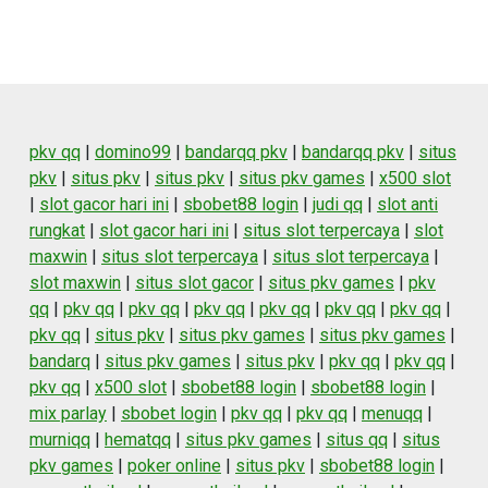
pkv qq
|
domino99
|
bandarqq pkv
|
bandarqq pkv
|
situs
pkv
|
situs pkv
|
situs pkv
|
situs pkv games
|
x500 slot
|
slot gacor hari ini
|
sbobet88 login
|
judi qq
|
slot anti
rungkat
|
slot gacor hari ini
|
situs slot terpercaya
|
slot
maxwin
|
situs slot terpercaya
|
situs slot terpercaya
|
slot maxwin
|
situs slot gacor
|
situs pkv games
|
pkv
qq
|
pkv qq
|
pkv qq
|
pkv qq
|
pkv qq
|
pkv qq
|
pkv qq
|
pkv qq
|
situs pkv
|
situs pkv games
|
situs pkv games
|
bandarq
|
situs pkv games
|
situs pkv
|
pkv qq
|
pkv qq
|
pkv qq
|
x500 slot
|
sbobet88 login
|
sbobet88 login
|
mix parlay
|
sbobet login
|
pkv qq
|
pkv qq
|
menuqq
|
murniqq
|
hematqq
|
situs pkv games
|
situs qq
|
situs
pkv games
|
poker online
|
situs pkv
|
sbobet88 login
|