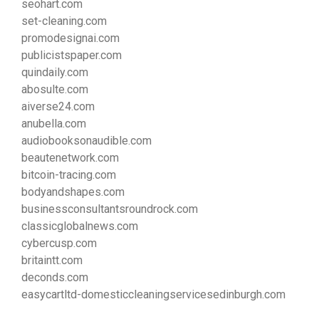
seohart.com
set-cleaning.com
promodesignai.com
publicistspaper.com
quindaily.com
abosulte.com
aiverse24.com
anubella.com
audiobooksonaudible.com
beautenetwork.com
bitcoin-tracing.com
bodyandshapes.com
businessconsultantsroundrock.com
classicglobalnews.com
cybercusp.com
britaintt.com
deconds.com
easycartltd-domesticcleaningservicesedinburgh.com