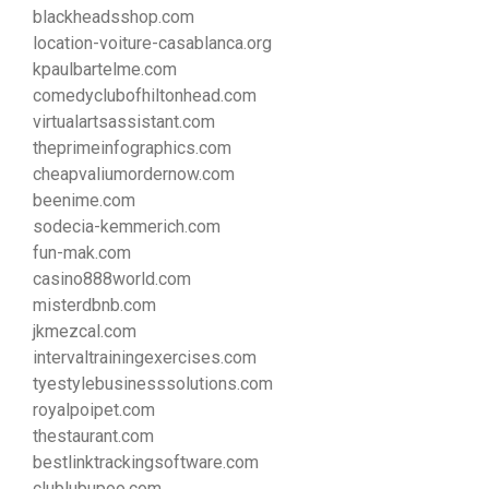
blackheadsshop.com
location-voiture-casablanca.org
kpaulbartelme.com
comedyclubofhiltonhead.com
virtualartsassistant.com
theprimeinfographics.com
cheapvaliumordernow.com
beenime.com
sodecia-kemmerich.com
fun-mak.com
casino888world.com
misterdbnb.com
jkmezcal.com
intervaltrainingexercises.com
tyestylebusinesssolutions.com
royalpoipet.com
thestaurant.com
bestlinktrackingsoftware.com
clublubupoo.com