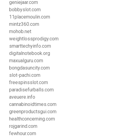
geniejaar.com
bobbyslot.com
11placemoulin.com
mintz360.com
mohob.net
weightlossprodigy.com
smarttechyinfo.com
digitalnotebook.org
maxualguru.com
bongdasuncity.com
slot-pachi.com
freespinsslot.com
paradisefurballs.com
aveuere.info
cannabinoidtimes.com
greenproductsgui.com
healthconcerning.com
rojgarind.com
fewhour.com