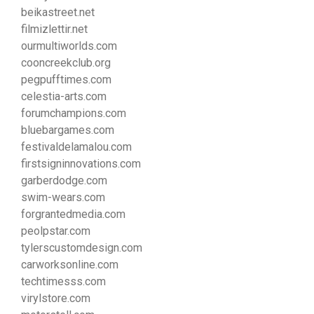
beikastreet.net
filmizlettir.net
ourmultiworlds.com
cooncreekclub.org
pegpufftimes.com
celestia-arts.com
forumchampions.com
bluebargames.com
festivaldelamalou.com
firstsigninnovations.com
garberdodge.com
swim-wears.com
forgrantedmedia.com
peolpstar.com
tylerscustomdesign.com
carworksonline.com
techtimesss.com
virylstore.com