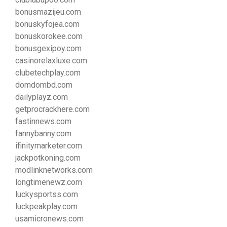
bonusmazijeu.com
bonuskyfojea.com
bonuskorokee.com
bonusgexipoy.com
casinorelaxluxe.com
clubetechplay.com
domdombd.com
dailyplayz.com
getprocrackhere.com
fastinnews.com
fannybanny.com
ifinitymarketer.com
jackpotkoning.com
modlinknetworks.com
longtimenewz.com
luckysportss.com
luckpeakplay.com
usamicronews.com