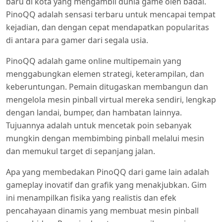
baru di kota yang mengambil dunia game oleh badai.
PinoQQ adalah sensasi terbaru untuk mencapai tempat
kejadian, dan dengan cepat mendapatkan popularitas
di antara para gamer dari segala usia.
PinoQQ adalah game online multipemain yang
menggabungkan elemen strategi, keterampilan, dan
keberuntungan. Pemain ditugaskan membangun dan
mengelola mesin pinball virtual mereka sendiri, lengkap
dengan landai, bumper, dan hambatan lainnya.
Tujuannya adalah untuk mencetak poin sebanyak
mungkin dengan membimbing pinball melalui mesin
dan memukul target di sepanjang jalan.
Apa yang membedakan PinoQQ dari game lain adalah
gameplay inovatif dan grafik yang menakjubkan. Gim
ini menampilkan fisika yang realistis dan efek
pencahayaan dinamis yang membuat mesin pinball