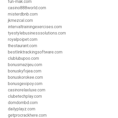
fun-mak.com
casino888world.com
misterdbnb.com
jkmezcal.com
intervaltrainingexercises.com
tyestylebusinesssolutions.com
royalpoipet.com
thestaurant.com
bestlinktrackingsoftware.com
clublubupoo.com
bonusmazijeu.com
bonuskyfojea.com
bonuskorokee.com
bonusgexipoy.com
casinorelaxluxe.com
clubetechplay.com
domdombd.com
dailyplayz.com
getprocrackhere.com