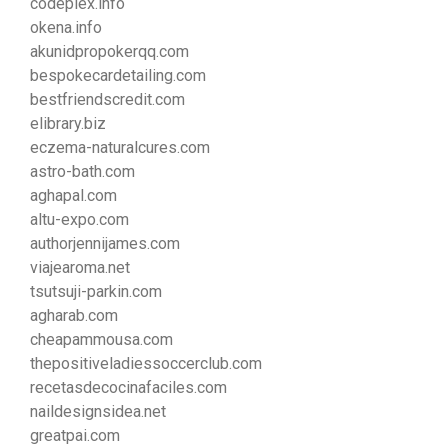
codeplex.info
okena.info
akunidpropokerqq.com
bespokecardetailing.com
bestfriendscredit.com
elibrary.biz
eczema-naturalcures.com
astro-bath.com
aghapal.com
altu-expo.com
authorjennijames.com
viajearoma.net
tsutsuji-parkin.com
agharab.com
cheapammousa.com
thepositiveladiessoccerclub.com
recetasdecocinafaciles.com
naildesignsidea.net
greatpai.com