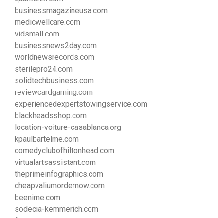
businessmagazineusa.com
medicwellcare.com
vidsmall.com
businessnews2day.com
worldnewsrecords.com
sterilepro24.com
solidtechbusiness.com
reviewcardgaming.com
experiencedexpertstowingservice.com
blackheadsshop.com
location-voiture-casablanca.org
kpaulbartelme.com
comedyclubofhiltonhead.com
virtualartsassistant.com
theprimeinfographics.com
cheapvaliumordernow.com
beenime.com
sodecia-kemmerich.com