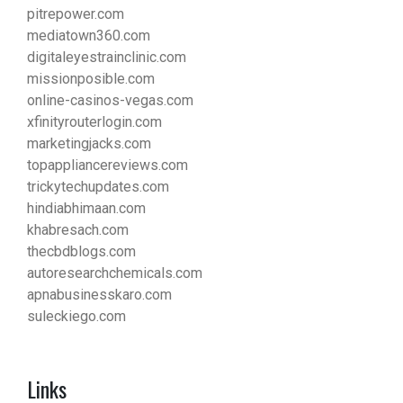
pitrepower.com
mediatown360.com
digitaleyestrainclinic.com
missionposible.com
online-casinos-vegas.com
xfinityrouterlogin.com
marketingjacks.com
topappliancereviews.com
trickytechupdates.com
hindiabhimaan.com
khabresach.com
thecbdblogs.com
autoresearchchemicals.com
apnabusinesskaro.com
suleckiego.com
Links