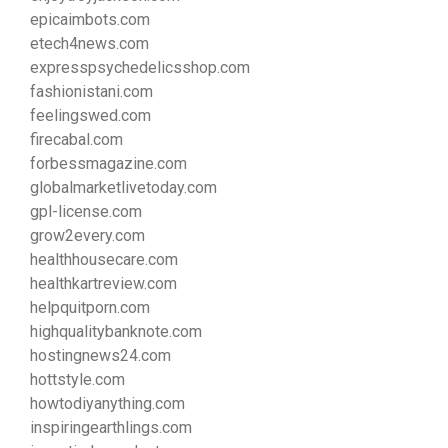
epicaimbots.com
etech4news.com
expresspsychedelicsshop.com
fashionistani.com
feelingswed.com
firecabal.com
forbessmagazine.com
globalmarketlivetoday.com
gpl-license.com
grow2every.com
healthhousecare.com
healthkartreview.com
helpquitporn.com
highqualitybanknote.com
hostingnews24.com
hottstyle.com
howtodiyanything.com
inspiringearthlings.com