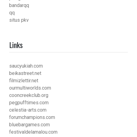
bandarqq
qq
situs pkv
Links
saucyukiah.com
beikastreet.net
filmizlettir.net
ourmultiworlds.com
cooncreekclub.org
pegpufftimes.com
celestia-arts.com
forumchampions.com
bluebargames.com
festivaldelamalou.com