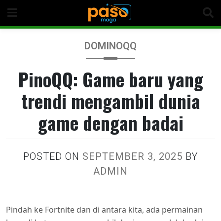
Skip
to
content
DOMINOQQ
PinoQQ: Game baru yang
trendi mengambil dunia
game dengan badai
POSTED ON
SEPTEMBER 3, 2025
BY
ADMIN
Pindah ke Fortnite dan di antara kita, ada permainan