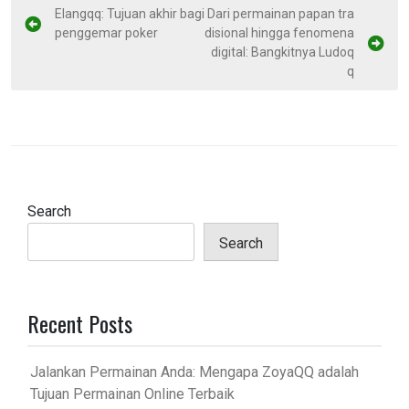
P
Elangqq: Tujuan akhir bagi
Dari permainan papan tra
penggemar poker
disional hingga fenomena
o
digital: Bangkitnya Ludoq
s
q
t
n
a
v
i
Search
g
Search
a
t
i
Recent Posts
o
n
Jalankan Permainan Anda: Mengapa ZoyaQQ adalah
Tujuan Permainan Online Terbaik