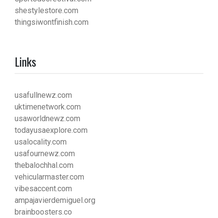
shestylestore.com
thingsiwontfinish.com
Links
usafullnewz.com
uktimenetwork.com
usaworldnewz.com
todayusaexplore.com
usalocality.com
usafournewz.com
thebalochhal.com
vehicularmaster.com
vibesaccent.com
ampajavierdemiguel.org
brainboosters.co