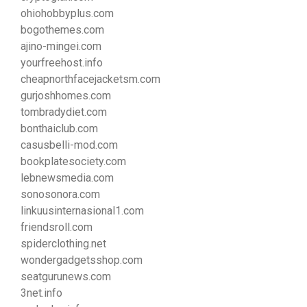
ohiohobbyplus.com
bogothemes.com
ajino-mingei.com
yourfreehost.info
cheapnorthfacejacketsm.com
gurjoshhomes.com
tombradydiet.com
bonthaiclub.com
casusbelli-mod.com
bookplatesociety.com
lebnewsmedia.com
sonosonora.com
linkuusinternasional1.com
friendsroll.com
spiderclothing.net
wondergadgetsshop.com
seatgurunews.com
3net.info