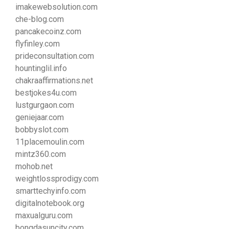
imakewebsolution.com
che-blog.com
pancakecoinz.com
flyfinley.com
prideconsultation.com
hountinglil.info
chakraaffirmations.net
bestjokes4u.com
lustgurgaon.com
geniejaar.com
bobbyslot.com
11placemoulin.com
mintz360.com
mohob.net
weightlossprodigy.com
smarttechyinfo.com
digitalnotebook.org
maxualguru.com
bongdasuncity.com