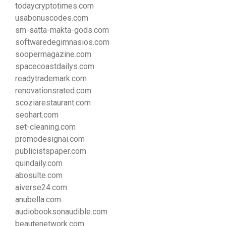
todaycryptotimes.com
usabonuscodes.com
sm-satta-makta-gods.com
softwaredegimnasios.com
soopermagazine.com
spacecoastdailys.com
readytrademark.com
renovationsrated.com
scoziarestaurant.com
seohart.com
set-cleaning.com
promodesignai.com
publicistspaper.com
quindaily.com
abosulte.com
aiverse24.com
anubella.com
audiobooksonaudible.com
beautenetwork.com