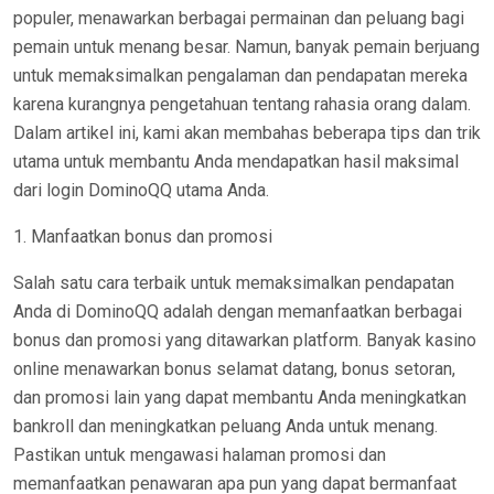
populer, menawarkan berbagai permainan dan peluang bagi
pemain untuk menang besar. Namun, banyak pemain berjuang
untuk memaksimalkan pengalaman dan pendapatan mereka
karena kurangnya pengetahuan tentang rahasia orang dalam.
Dalam artikel ini, kami akan membahas beberapa tips dan trik
utama untuk membantu Anda mendapatkan hasil maksimal
dari login DominoQQ utama Anda.
1. Manfaatkan bonus dan promosi
Salah satu cara terbaik untuk memaksimalkan pendapatan
Anda di DominoQQ adalah dengan memanfaatkan berbagai
bonus dan promosi yang ditawarkan platform. Banyak kasino
online menawarkan bonus selamat datang, bonus setoran,
dan promosi lain yang dapat membantu Anda meningkatkan
bankroll dan meningkatkan peluang Anda untuk menang.
Pastikan untuk mengawasi halaman promosi dan
memanfaatkan penawaran apa pun yang dapat bermanfaat