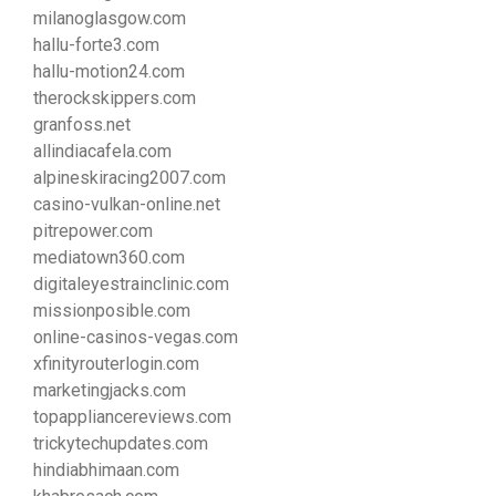
milanoglasgow.com
hallu-forte3.com
hallu-motion24.com
therockskippers.com
granfoss.net
allindiacafela.com
alpineskiracing2007.com
casino-vulkan-online.net
pitrepower.com
mediatown360.com
digitaleyestrainclinic.com
missionposible.com
online-casinos-vegas.com
xfinityrouterlogin.com
marketingjacks.com
topappliancereviews.com
trickytechupdates.com
hindiabhimaan.com