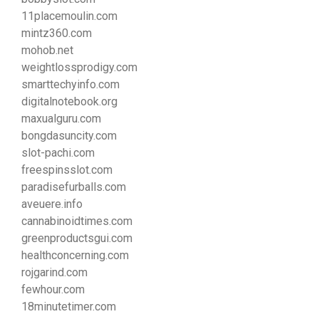
11placemoulin.com
mintz360.com
mohob.net
weightlossprodigy.com
smarttechyinfo.com
digitalnotebook.org
maxualguru.com
bongdasuncity.com
slot-pachi.com
freespinsslot.com
paradisefurballs.com
aveuere.info
cannabinoidtimes.com
greenproductsgui.com
healthconcerning.com
rojgarind.com
fewhour.com
18minutetimer.com