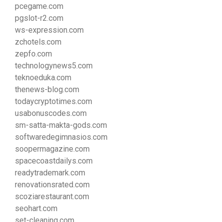
pcegame.com
pgslot-r2.com
ws-expression.com
zchotels.com
zepfo.com
technologynews5.com
teknoeduka.com
thenews-blog.com
todaycryptotimes.com
usabonuscodes.com
sm-satta-makta-gods.com
softwaredegimnasios.com
soopermagazine.com
spacecoastdailys.com
readytrademark.com
renovationsrated.com
scoziarestaurant.com
seohart.com
set-cleaning.com