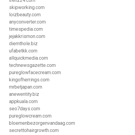
trenz24.com
skipworking.com
loizbeauty.com
anyconverter.com
timespedia.com
jejakkrismon.com
diemthole.biz
ufabetkk.com
allquickmedia.com
technewsgazette.com
pureglowfacecream.com
kingofherrings.com
mrbetjapan.com
anewentity.biz
appkuala.com
seo7days.com
pureglowcream.com
bloemenbezorgenvandaag.com
secrettohairgrowth.com