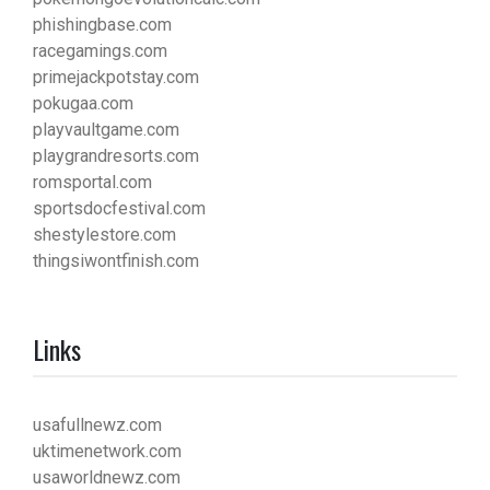
phishingbase.com
racegamings.com
primejackpotstay.com
pokugaa.com
playvaultgame.com
playgrandresorts.com
romsportal.com
sportsdocfestival.com
shestylestore.com
thingsiwontfinish.com
Links
usafullnewz.com
uktimenetwork.com
usaworldnewz.com