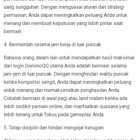
uang sungguhan. Dengan menguasai aturan dan strategi
permainan, Anda dapat meningkatkan peluang Anda untuk
menang dan membuat keputusan yang lebih pintar saat
bermain.
4. Bermainlah selama jam kerja di luar puncak
Rahasia orang dalam lain untuk mendapatkan hasil maksimal
dari login DominoQQ utama Anda adalah bermain selama
jam-jam di luar puncak. Dengan menghindari waktu puncak
ketika kompetisi sengit, Anda dapat meningkatkan peluang
untuk menang dan memaksimalkan penghasilan Anda.
Cobalah bermain di awal pagi atau larut malam ketika ada
lebih sedikit pemain online, dan manfaatkan suasana yang
lebih tenang untuk fokus pada gameplay Anda.
5. Tetap disiplin dan hindari mengejar kerugian