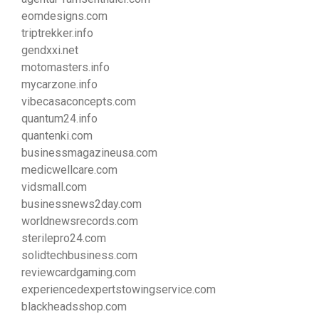
eomdesigns.com
triptrekker.info
gendxxi.net
motomasters.info
mycarzone.info
vibecasaconcepts.com
quantum24.info
quantenki.com
businessmagazineusa.com
medicwellcare.com
vidsmall.com
businessnews2day.com
worldnewsrecords.com
sterilepro24.com
solidtechbusiness.com
reviewcardgaming.com
experiencedexpertstowingservice.com
blackheadsshop.com