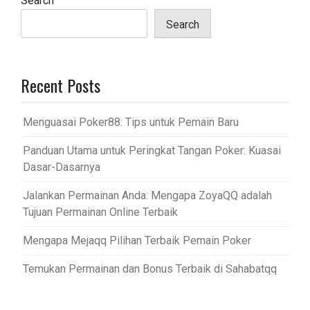
Search
i
Search
g
a
t
Recent Posts
i
o
Menguasai Poker88: Tips untuk Pemain Baru
n
Panduan Utama untuk Peringkat Tangan Poker: Kuasai
Dasar-Dasarnya
Jalankan Permainan Anda: Mengapa ZoyaQQ adalah
Tujuan Permainan Online Terbaik
Mengapa Mejaqq Pilihan Terbaik Pemain Poker
Temukan Permainan dan Bonus Terbaik di Sahabatqq