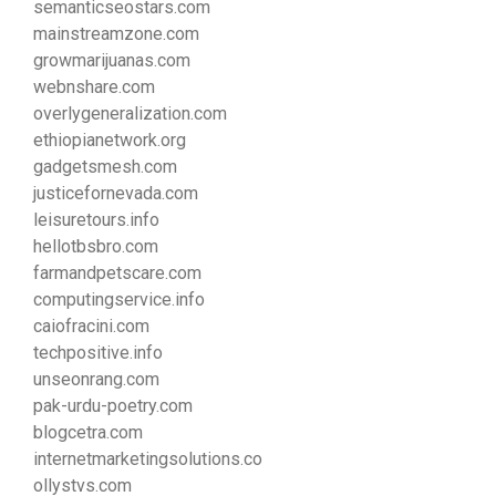
semanticseostars.com
mainstreamzone.com
growmarijuanas.com
webnshare.com
overlygeneralization.com
ethiopianetwork.org
gadgetsmesh.com
justicefornevada.com
leisuretours.info
hellotbsbro.com
farmandpetscare.com
computingservice.info
caiofracini.com
techpositive.info
unseonrang.com
pak-urdu-poetry.com
blogcetra.com
internetmarketingsolutions.co
ollystvs.com