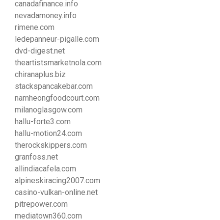
canadafinance.info
nevadamoney.info
rimene.com
ledepanneur-pigalle.com
dvd-digest.net
theartistsmarketnola.com
chiranaplus.biz
stackspancakebar.com
namheongfoodcourt.com
milanoglasgow.com
hallu-forte3.com
hallu-motion24.com
therockskippers.com
granfoss.net
allindiacafela.com
alpineskiracing2007.com
casino-vulkan-online.net
pitrepower.com
mediatown360.com