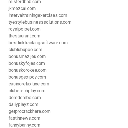
misterdbnb.com
jkmezcal.com
intervaltrainingexercises.com
tyestylebusinesssolutions.com
royalpoipet.com
thestaurant.com
bestlinktrackingsoftware.com
clublubupoo.com
bonusmazijeu.com
bonuskyfojea.com
bonuskorokee.com
bonusgexipoy.com
casinorelaxluxe.com
clubetechplay.com
domdombd.com
dailyplayz.com
getprocrackhere.com
fastinnews.com
fannybanny.com