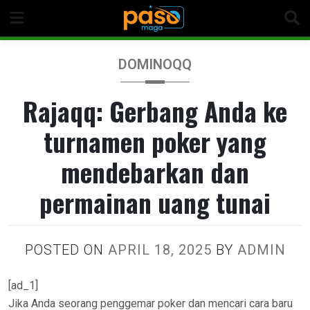
Skip
to
content
DOMINOQQ
Rajaqq: Gerbang Anda ke
turnamen poker yang
mendebarkan dan
permainan uang tunai
POSTED ON
APRIL 18, 2025
BY
ADMIN
[ad_1]
Jika Anda seorang penggemar poker dan mencari cara baru