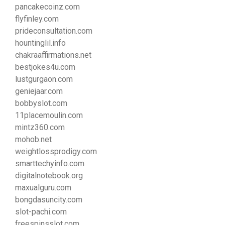
pancakecoinz.com
flyfinley.com
prideconsultation.com
hountinglil.info
chakraaffirmations.net
bestjokes4u.com
lustgurgaon.com
geniejaar.com
bobbyslot.com
11placemoulin.com
mintz360.com
mohob.net
weightlossprodigy.com
smarttechyinfo.com
digitalnotebook.org
maxualguru.com
bongdasuncity.com
slot-pachi.com
freespinsslot.com