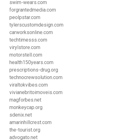
swim-wears.com
forgrantedmedia.com
peolpstar.com
tylerscustomdesign.com
carworksonline.com
techtimesss.com
virylstore.com
motorstell.com
health150years.com
prescriptions-drug.org
technocrewsolution.com
viraltokvibes.com
vivianebritoimoveis.com
magforbes.net
monkeycap.org
sdenix.net
amarinhillcrest.com
the-tourist.org
advogato.net