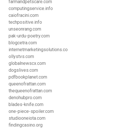
farmandpetscare.com
computingservice.info
caiofracini.com
techpositive.info
unseonrang.com
pak-urdu-poetry.com
blogcetra.com
internetmarketingsolutions.co
ollystvs.com
globalnewscx.com
dogslives.com
pdfbookplanet.com
queenofrattan.com
thequeenofrattan.com
denohubpro.com
blades-knife.com
one-piece-spoiler.com
studiooneiota.com
findingcasino.org