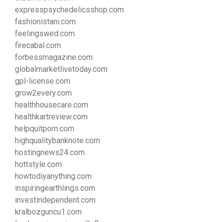
expresspsychedelicsshop.com
fashionistani.com
feelingswed.com
firecabal.com
forbessmagazine.com
globalmarketlivetoday.com
gpl-license.com
grow2every.com
healthhousecare.com
healthkartreview.com
helpquitporn.com
highqualitybanknote.com
hostingnews24.com
hottstyle.com
howtodiyanything.com
inspiringearthlings.com
investindependent.com
kralbozguncu1.com