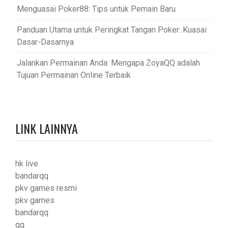
Menguasai Poker88: Tips untuk Pemain Baru
Panduan Utama untuk Peringkat Tangan Poker: Kuasai
Dasar-Dasarnya
Jalankan Permainan Anda: Mengapa ZoyaQQ adalah
Tujuan Permainan Online Terbaik
LINK LAINNYA
hk live
bandarqq
pkv games resmi
pkv games
bandarqq
qq