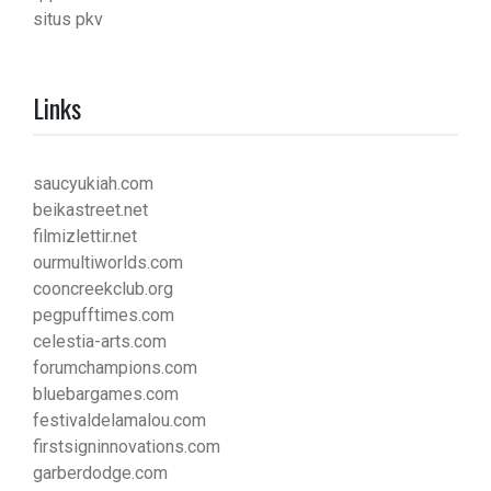
situs pkv
Links
saucyukiah.com
beikastreet.net
filmizlettir.net
ourmultiworlds.com
cooncreekclub.org
pegpufftimes.com
celestia-arts.com
forumchampions.com
bluebargames.com
festivaldelamalou.com
firstsigninnovations.com
garberdodge.com