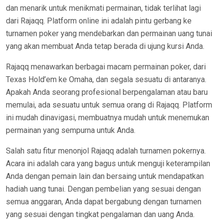
dan menarik untuk menikmati permainan, tidak terlihat lagi
dari Rajaqq. Platform online ini adalah pintu gerbang ke
turnamen poker yang mendebarkan dan permainan uang tunai
yang akan membuat Anda tetap berada di ujung kursi Anda.
Rajaqq menawarkan berbagai macam permainan poker, dari
Texas Hold’em ke Omaha, dan segala sesuatu di antaranya.
Apakah Anda seorang profesional berpengalaman atau baru
memulai, ada sesuatu untuk semua orang di Rajaqq. Platform
ini mudah dinavigasi, membuatnya mudah untuk menemukan
permainan yang sempurna untuk Anda.
Salah satu fitur menonjol Rajaqq adalah turnamen pokernya.
Acara ini adalah cara yang bagus untuk menguji keterampilan
Anda dengan pemain lain dan bersaing untuk mendapatkan
hadiah uang tunai. Dengan pembelian yang sesuai dengan
semua anggaran, Anda dapat bergabung dengan turnamen
yang sesuai dengan tingkat pengalaman dan uang Anda.