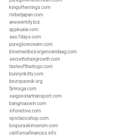
kingofherrings.com
mrbetjapan.com
anewentity.biz
appkuala.com
seo7days.com
pureglowcream.com
bloemenbezorgenvandaag.com
secrettohairgrowth.com
tasteofthaitogo.com
bunnynkitty.com
bezopasnik.org
fjmnxga.com
saigonstartransport.com
bangmaxwin.com
infonetive.com
epictacoshop.com
biopuraskinserum.com
californiafinances.info