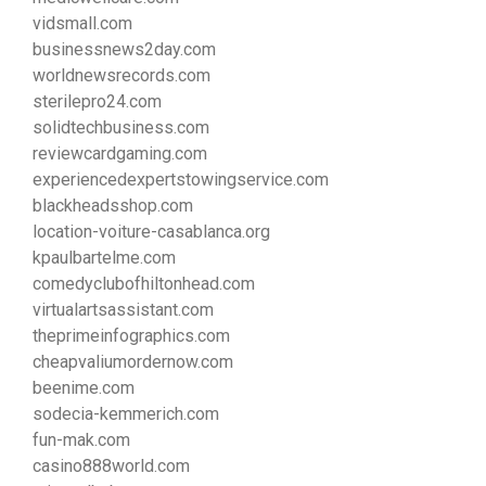
vidsmall.com
businessnews2day.com
worldnewsrecords.com
sterilepro24.com
solidtechbusiness.com
reviewcardgaming.com
experiencedexpertstowingservice.com
blackheadsshop.com
location-voiture-casablanca.org
kpaulbartelme.com
comedyclubofhiltonhead.com
virtualartsassistant.com
theprimeinfographics.com
cheapvaliumordernow.com
beenime.com
sodecia-kemmerich.com
fun-mak.com
casino888world.com