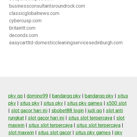
businessconsultantsroundrock.com
classicglobalnews.com
cybercusp.com
britaintt.com
deconds.com
easycartltd-domesticcleaningservicesedinburgh.com
pkv qq
|
domino99
|
bandarqq pkv
|
bandarqq pkv
|
situs
pkv
|
situs pkv
|
situs pkv
|
situs pkv games
|
x500 slot
|
slot gacor hari ini
|
sbobet88 login
|
judi qq
|
slot anti
rungkat
|
slot gacor hari ini
|
situs slot terpercaya
|
slot
maxwin
|
situs slot terpercaya
|
situs slot terpercaya
|
slot maxwin
|
situs slot gacor
|
situs pkv games
|
pkv