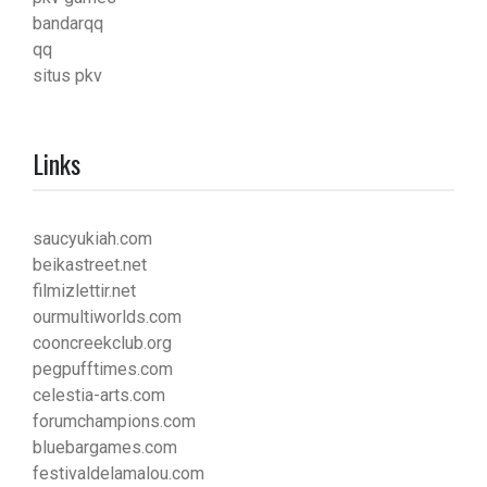
bandarqq
qq
situs pkv
Links
saucyukiah.com
beikastreet.net
filmizlettir.net
ourmultiworlds.com
cooncreekclub.org
pegpufftimes.com
celestia-arts.com
forumchampions.com
bluebargames.com
festivaldelamalou.com