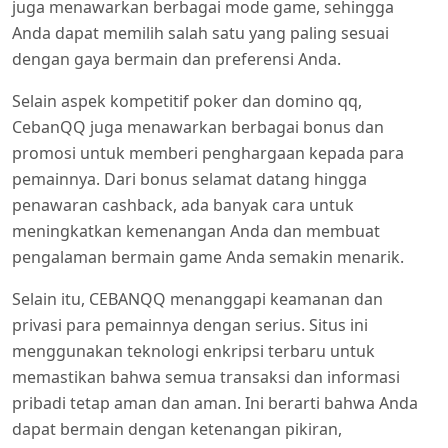
juga menawarkan berbagai mode game, sehingga
Anda dapat memilih salah satu yang paling sesuai
dengan gaya bermain dan preferensi Anda.
Selain aspek kompetitif poker dan domino qq,
CebanQQ juga menawarkan berbagai bonus dan
promosi untuk memberi penghargaan kepada para
pemainnya. Dari bonus selamat datang hingga
penawaran cashback, ada banyak cara untuk
meningkatkan kemenangan Anda dan membuat
pengalaman bermain game Anda semakin menarik.
Selain itu, CEBANQQ menanggapi keamanan dan
privasi para pemainnya dengan serius. Situs ini
menggunakan teknologi enkripsi terbaru untuk
memastikan bahwa semua transaksi dan informasi
pribadi tetap aman dan aman. Ini berarti bahwa Anda
dapat bermain dengan ketenangan pikiran,