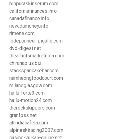
biopuraskinserum.com
californiafinances.info
canadafinance.info
nevadamoney.info
rimene.com
ledepanneur-pigalle.com
dvd-digest.net
theartistsmarketnola.com
chiranaplus.biz
stackspancakebar.com
namheongfoodcourt.com
milanoglasgow.com
hallu-forte3.com
hallu-motion24.com
therockskippers.com
granfoss.net
allindiacafela.com
alpineskiracing2007.com
casino-vulkan-online.net