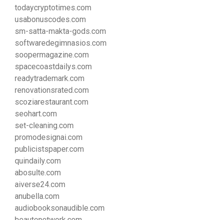
todaycryptotimes.com
usabonuscodes.com
sm-satta-makta-gods.com
softwaredegimnasios.com
soopermagazine.com
spacecoastdailys.com
readytrademark.com
renovationsrated.com
scoziarestaurant.com
seohart.com
set-cleaning.com
promodesignai.com
publicistspaper.com
quindaily.com
abosulte.com
aiverse24.com
anubella.com
audiobooksonaudible.com
beautenetwork.com