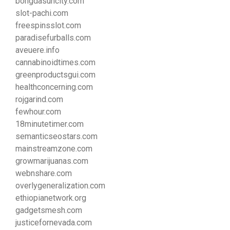
bongdasuncity.com
slot-pachi.com
freespinsslot.com
paradisefurballs.com
aveuere.info
cannabinoidtimes.com
greenproductsgui.com
healthconcerning.com
rojgarind.com
fewhour.com
18minutetimer.com
semanticseostars.com
mainstreamzone.com
growmarijuanas.com
webnshare.com
overlygeneralization.com
ethiopianetwork.org
gadgetsmesh.com
justicefornevada.com