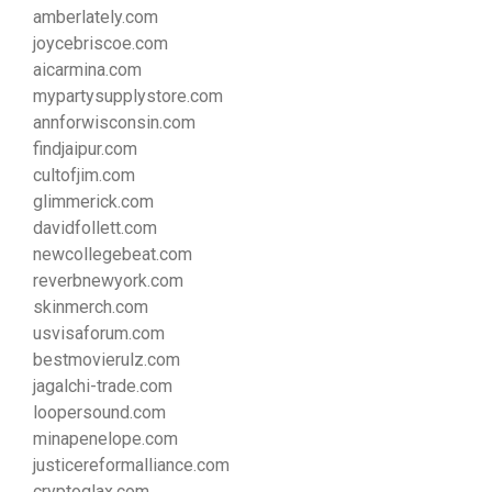
amberlately.com
joycebriscoe.com
aicarmina.com
mypartysupplystore.com
annforwisconsin.com
findjaipur.com
cultofjim.com
glimmerick.com
davidfollett.com
newcollegebeat.com
reverbnewyork.com
skinmerch.com
usvisaforum.com
bestmovierulz.com
jagalchi-trade.com
loopersound.com
minapenelope.com
justicereformalliance.com
cryptoglax.com