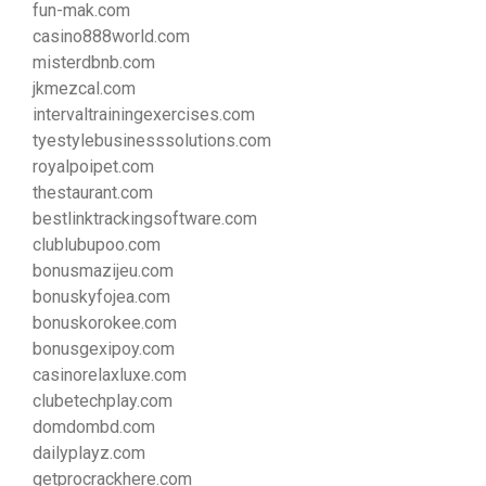
fun-mak.com
casino888world.com
misterdbnb.com
jkmezcal.com
intervaltrainingexercises.com
tyestylebusinesssolutions.com
royalpoipet.com
thestaurant.com
bestlinktrackingsoftware.com
clublubupoo.com
bonusmazijeu.com
bonuskyfojea.com
bonuskorokee.com
bonusgexipoy.com
casinorelaxluxe.com
clubetechplay.com
domdombd.com
dailyplayz.com
getprocrackhere.com