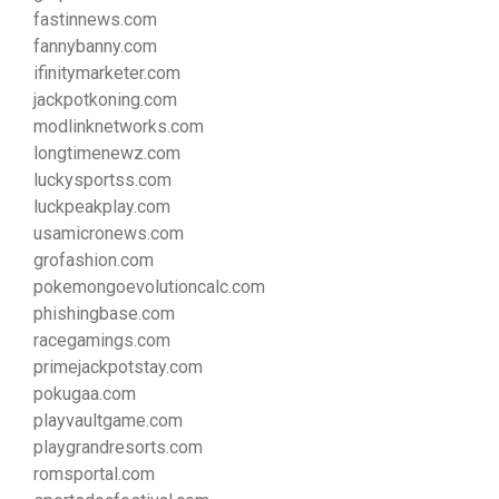
fastinnews.com
fannybanny.com
ifinitymarketer.com
jackpotkoning.com
modlinknetworks.com
longtimenewz.com
luckysportss.com
luckpeakplay.com
usamicronews.com
grofashion.com
pokemongoevolutioncalc.com
phishingbase.com
racegamings.com
primejackpotstay.com
pokugaa.com
playvaultgame.com
playgrandresorts.com
romsportal.com