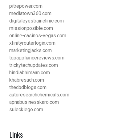
pitrepower.com
mediatown360.com
digitaleyestrainclinic.com
missionposible.com
online-casinos-vegas.com
xfinityrouterlogin.com
marketingjacks.com
topappliancereviews.com
trickytechupdates.com
hindiabhimaan.com
khabresach.com
thecbdblogs.com
autoresearchchemicals.com
apnabusinesskaro.com
suleckiego.com
Links