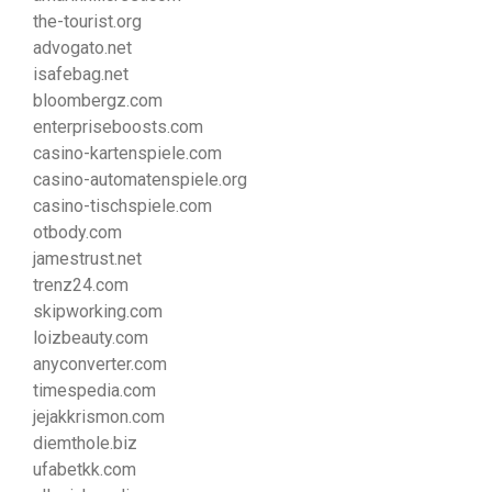
the-tourist.org
advogato.net
isafebag.net
bloombergz.com
enterpriseboosts.com
casino-kartenspiele.com
casino-automatenspiele.org
casino-tischspiele.com
otbody.com
jamestrust.net
trenz24.com
skipworking.com
loizbeauty.com
anyconverter.com
timespedia.com
jejakkrismon.com
diemthole.biz
ufabetkk.com