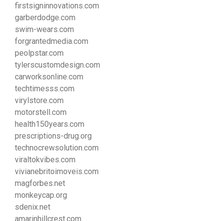
firstsigninnovations.com
garberdodge.com
swim-wears.com
forgrantedmedia.com
peolpstar.com
tylerscustomdesign.com
carworksonline.com
techtimesss.com
virylstore.com
motorstell.com
health150years.com
prescriptions-drug.org
technocrewsolution.com
viraltokvibes.com
vivianebritoimoveis.com
magforbes.net
monkeycap.org
sdenix.net
amarinhillcrest.com