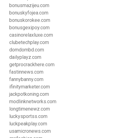
bonusmazijeu.com
bonuskyfojea.com
bonuskorokee.com
bonusgexipoy.com
casinorelaxluxe.com
clubetechplay.com
domdombd.com
dailyplayz.com
getprocrackhere.com
fastinnews.com
fannybanny.com
ifinitymarketer.com
jackpotkoning.com
modlinknetworks.com
longtimenewz.com
luckysportss.com
luckpeakplay.com
usamicronews.com