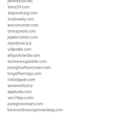
jamestrust.net
trenz24.com
skipworking.com
loizbeauty.com
anyconverter.com
timespedia.com
jejakkrismon.com
diemthole.biz
ufabetkk.com
allquickmedia.com
technewsgazette.com
pureglowfacecream.com
kingofherrings.com
mrbetjapan.com
anewentity.biz
appkuala.com
seo7days.com
pureglowcream.com
bloemenbezorgenvandaag.com