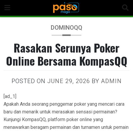
Skip
to
content
DOMINOQQ
Rasakan Serunya Poker
Online Bersama KompasQQ
POSTED ON
JUNE 29, 2026
BY
ADMIN
[ad_1]
Apakah Anda seorang penggemar poker yang mencari cara
baru dan menarik untuk merasakan sensasi permainan?
Kunjungi KompasQQ, platform poker online yang
menawarkan beragam permainan dan turnamen untuk pemain