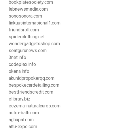
bookplatesociety.com
lebnewsmedia.com
sonosonora.com
linkuusinternasional1.com
friendsroll.com
spiderclothing.net
wondergadgetsshop.com
seatgurunews.com
3net.info
codeplex.info
okena.info
akunidpropokerqq.com
bespokecardetailing.com
bestfriendscredit.com
elibrary.biz
eczema-naturalcures.com
astro-bath.com
aghapal.com
altu-expo.com