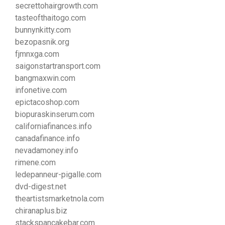
secrettohairgrowth.com
tasteofthaitogo.com
bunnynkitty.com
bezopasnik.org
fjmnxga.com
saigonstartransport.com
bangmaxwin.com
infonetive.com
epictacoshop.com
biopuraskinserum.com
californiafinances.info
canadafinance.info
nevadamoney.info
rimene.com
ledepanneur-pigalle.com
dvd-digest.net
theartistsmarketnola.com
chiranaplus.biz
stackspancakebar.com