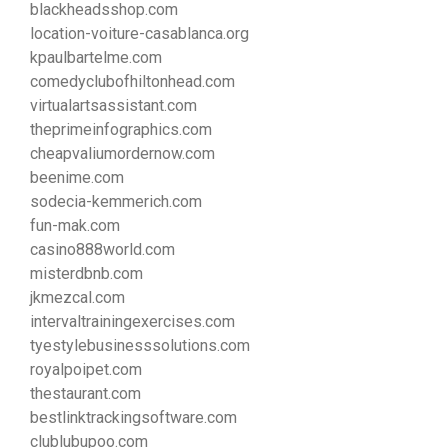
blackheadsshop.com
location-voiture-casablanca.org
kpaulbartelme.com
comedyclubofhiltonhead.com
virtualartsassistant.com
theprimeinfographics.com
cheapvaliumordernow.com
beenime.com
sodecia-kemmerich.com
fun-mak.com
casino888world.com
misterdbnb.com
jkmezcal.com
intervaltrainingexercises.com
tyestylebusinesssolutions.com
royalpoipet.com
thestaurant.com
bestlinktrackingsoftware.com
clublubupoo.com