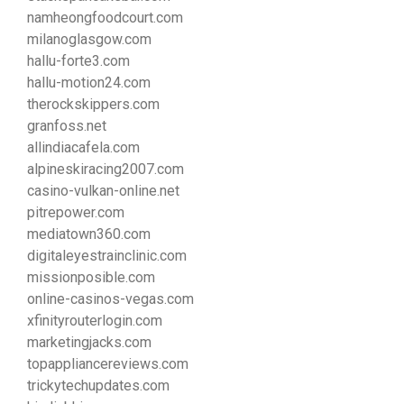
namheongfoodcourt.com
milanoglasgow.com
hallu-forte3.com
hallu-motion24.com
therockskippers.com
granfoss.net
allindiacafela.com
alpineskiracing2007.com
casino-vulkan-online.net
pitrepower.com
mediatown360.com
digitaleyestrainclinic.com
missionposible.com
online-casinos-vegas.com
xfinityrouterlogin.com
marketingjacks.com
topappliancereviews.com
trickytechupdates.com