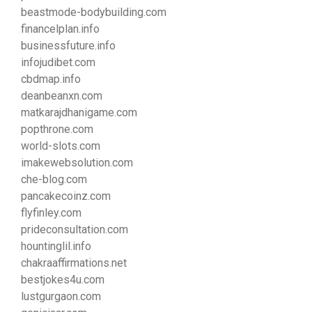
beastmode-bodybuilding.com
financelplan.info
businessfuture.info
infojudibet.com
cbdmap.info
deanbeanxn.com
matkarajdhanigame.com
popthrone.com
world-slots.com
imakewebsolution.com
che-blog.com
pancakecoinz.com
flyfinley.com
prideconsultation.com
hountinglil.info
chakraaffirmations.net
bestjokes4u.com
lustgurgaon.com