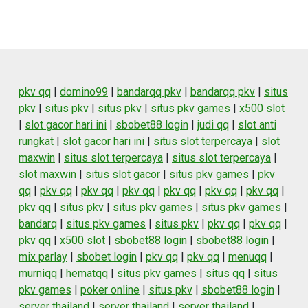
pkv qq
|
domino99
|
bandarqq pkv
|
bandarqq pkv
|
situs
pkv
|
situs pkv
|
situs pkv
|
situs pkv games
|
x500 slot
|
slot gacor hari ini
|
sbobet88 login
|
judi qq
|
slot anti
rungkat
|
slot gacor hari ini
|
situs slot terpercaya
|
slot
maxwin
|
situs slot terpercaya
|
situs slot terpercaya
|
slot maxwin
|
situs slot gacor
|
situs pkv games
|
pkv
qq
|
pkv qq
|
pkv qq
|
pkv qq
|
pkv qq
|
pkv qq
|
pkv qq
|
pkv qq
|
situs pkv
|
situs pkv games
|
situs pkv games
|
bandarq
|
situs pkv games
|
situs pkv
|
pkv qq
|
pkv qq
|
pkv qq
|
x500 slot
|
sbobet88 login
|
sbobet88 login
|
mix parlay
|
sbobet login
|
pkv qq
|
pkv qq
|
menuqq
|
murniqq
|
hematqq
|
situs pkv games
|
situs qq
|
situs
pkv games
|
poker online
|
situs pkv
|
sbobet88 login
|
server thailand
|
server thailand
|
server thailand
|