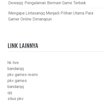
Dewaqq: Pengalaman Bermain Game Terbaik
Mengapa Lintasanqq Menjadi Pilihan Utama Para
Gamer Online Dimanapun
LINK LAINNYA
hk live
bandarqq
pkv games resmi
pkv games
bandarqq
qq
situs pkv