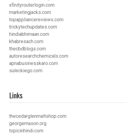
xfinityrouterlogin.com
marketingjacks.com
topappliancereviews.com
trickytechupdates.com
hindiabhimaan.com
khabresach.com
thecbdblogs.com
autoresearchchemicals.com
apnabusinesskaro.com
suleckiego.com
Links
thecedarglenmaltshop.com
georgemason.org
topicinhindi.com