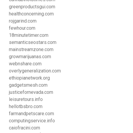
greenproductsgui.com
healthconcerning.com
rojgarind.com
fewhour.com
18minutetimer.com
semanticseostars.com
mainstreamzone.com
growmarijuanas.com
webnshare.com
overlygeneralization.com
ethiopianetwork.org
gadgetsmesh.com
justicefornevada.com
leisuretours.info
hellotbsbro.com
farmandpetscare.com
computingservice.info
caiofracini.com