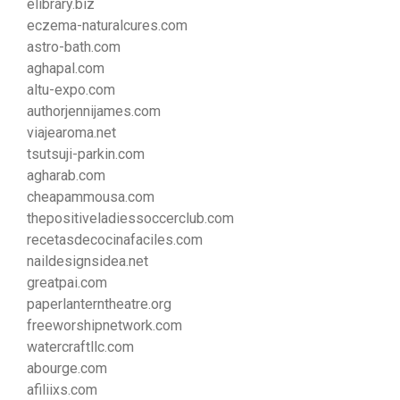
elibrary.biz
eczema-naturalcures.com
astro-bath.com
aghapal.com
altu-expo.com
authorjennijames.com
viajearoma.net
tsutsuji-parkin.com
agharab.com
cheapammousa.com
thepositiveladiessoccerclub.com
recetasdecocinafaciles.com
naildesignsidea.net
greatpai.com
paperlanterntheatre.org
freeworshipnetwork.com
watercraftllc.com
abourge.com
afiliixs.com