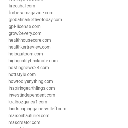
firecabal.com
forbessmagazine.com
globalmarketlivetoday.com
gpl-license.com
grow2every.com
healthhousecare.com
healthkartreview.com
helpquitporn.com
highqualitybanknote.com
hostingnews24.com
hottstyle.com
howtodiyanything.com
inspiringearthlings.com
investindependent.com
kralbozguncu1.com
landscapinggainesvillefl.com
maisonhauturier.com
mascreator.com