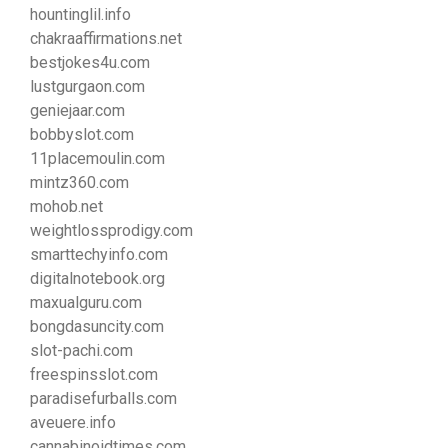
hountinglil.info
chakraaffirmations.net
bestjokes4u.com
lustgurgaon.com
geniejaar.com
bobbyslot.com
11placemoulin.com
mintz360.com
mohob.net
weightlossprodigy.com
smarttechyinfo.com
digitalnotebook.org
maxualguru.com
bongdasuncity.com
slot-pachi.com
freespinsslot.com
paradisefurballs.com
aveuere.info
cannabinoidtimes.com