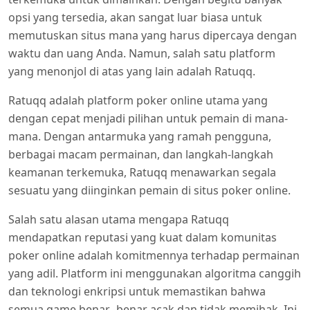
opsi yang tersedia, akan sangat luar biasa untuk
memutuskan situs mana yang harus dipercaya dengan
waktu dan uang Anda. Namun, salah satu platform
yang menonjol di atas yang lain adalah Ratuqq.
Ratuqq adalah platform poker online utama yang
dengan cepat menjadi pilihan untuk pemain di mana-
mana. Dengan antarmuka yang ramah pengguna,
berbagai macam permainan, dan langkah-langkah
keamanan terkemuka, Ratuqq menawarkan segala
sesuatu yang diinginkan pemain di situs poker online.
Salah satu alasan utama mengapa Ratuqq
mendapatkan reputasi yang kuat dalam komunitas
poker online adalah komitmennya terhadap permainan
yang adil. Platform ini menggunakan algoritma canggih
dan teknologi enkripsi untuk memastikan bahwa
semua game benar -benar acak dan tidak memihak. Ini