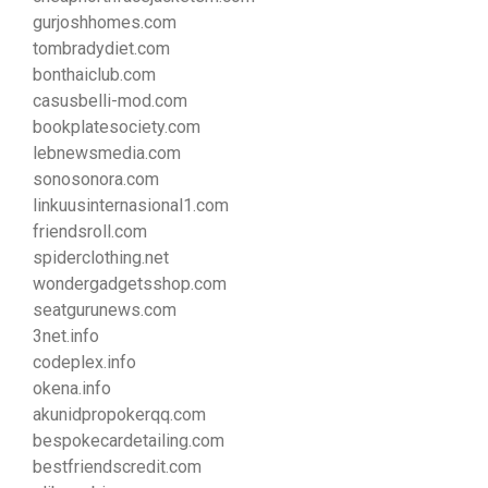
gurjoshhomes.com
tombradydiet.com
bonthaiclub.com
casusbelli-mod.com
bookplatesociety.com
lebnewsmedia.com
sonosonora.com
linkuusinternasional1.com
friendsroll.com
spiderclothing.net
wondergadgetsshop.com
seatgurunews.com
3net.info
codeplex.info
okena.info
akunidpropokerqq.com
bespokecardetailing.com
bestfriendscredit.com