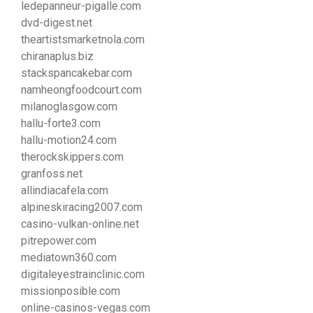
ledepanneur-pigalle.com
dvd-digest.net
theartistsmarketnola.com
chiranaplus.biz
stackspancakebar.com
namheongfoodcourt.com
milanoglasgow.com
hallu-forte3.com
hallu-motion24.com
therockskippers.com
granfoss.net
allindiacafela.com
alpineskiracing2007.com
casino-vulkan-online.net
pitrepower.com
mediatown360.com
digitaleyestrainclinic.com
missionposible.com
online-casinos-vegas.com