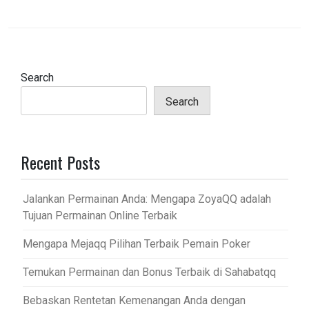
t
n
a
v
Search
i
Search
g
a
t
Recent Posts
i
o
Jalankan Permainan Anda: Mengapa ZoyaQQ adalah
n
Tujuan Permainan Online Terbaik
Mengapa Mejaqq Pilihan Terbaik Pemain Poker
Temukan Permainan dan Bonus Terbaik di Sahabatqq
Bebaskan Rentetan Kemenangan Anda dengan