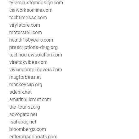
tylerscustomdesign.com
carworksonline.com
techtimesss.com
virylstore.com
motorstell.com
health150years.com
prescriptions-drug.org
technocrewsolution.com
viraltokvibes.com
vivianebritoimoveis.com
magforbes.net
monkeycap.org
sdenix.net
amarinhillcrest.com
the-tourist.org
advogato.net
isafebag.net
bloombergz.com
enterpriseboosts.com