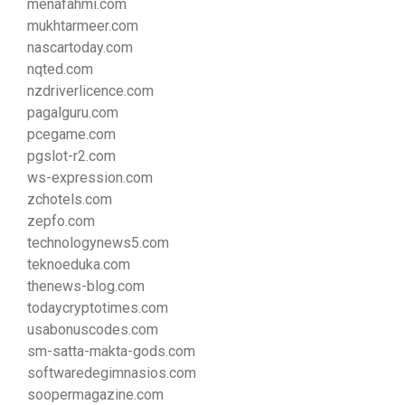
menafahmi.com
mukhtarmeer.com
nascartoday.com
nqted.com
nzdriverlicence.com
pagalguru.com
pcegame.com
pgslot-r2.com
ws-expression.com
zchotels.com
zepfo.com
technologynews5.com
teknoeduka.com
thenews-blog.com
todaycryptotimes.com
usabonuscodes.com
sm-satta-makta-gods.com
softwaredegimnasios.com
soopermagazine.com