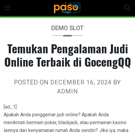
Skip
to
content
DEMO SLOT
Temukan Pengalaman Judi
Online Terbaik di GocengQQ
POSTED ON
DECEMBER 16, 2024
BY
ADMIN
[ad_1]
Apakah Anda penggemar judi online? Apakah Anda
menikmati bermain poker, blackjack, atau permainan kasino
lainnya dari kenyamanan rumah Anda sendiri? Jika iya, maka