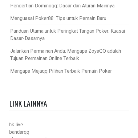
o
Pengertian Dominoqq: Dasar dan Aturan Mainnya
n
Menguasai Poker88: Tips untuk Pemain Baru
Panduan Utama untuk Peringkat Tangan Poker: Kuasai
Dasar-Dasarnya
Jalankan Permainan Anda: Mengapa ZoyaQQ adalah
Tujuan Permainan Online Terbaik
Mengapa Mejaqq Pilihan Terbaik Pemain Poker
LINK LAINNYA
hk live
bandarqq