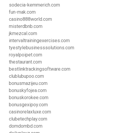
sodecia-kemmerich.com
fun-mak.com
casino888world.com
misterdbnb.com
jkmezcal.com
intervaltrainingexercises.com
tyestylebusinesssolutions.com
royalpoipet.com
thestaurant.com
bestlinktrackingsoftware.com
clublubupoo.com
bonusmazijeu.com
bonuskyfojea.com
bonuskorokee.com
bonusgexipoy.com
casinorelaxluxe.com
clubetechplay.com
domdombd.com