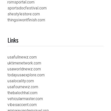
romsportal.com
sportsdocfestival.com
shestylestore.com
thingsiwontfinish.com
Links
usafullnewz.com
uktimenetwork.com
usaworldnewz.com
todayusaexplore.com
usalocality.com
usafournewz.com
thebalochhal.com
vehicularmaster.com
vibesaccent.com
ampajavierdemiguel.org