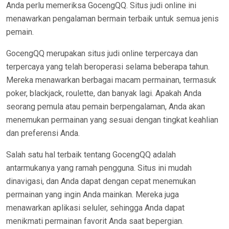
Anda perlu memeriksa GocengQQ. Situs judi online ini
menawarkan pengalaman bermain terbaik untuk semua jenis
pemain.
GocengQQ merupakan situs judi online terpercaya dan
terpercaya yang telah beroperasi selama beberapa tahun.
Mereka menawarkan berbagai macam permainan, termasuk
poker, blackjack, roulette, dan banyak lagi. Apakah Anda
seorang pemula atau pemain berpengalaman, Anda akan
menemukan permainan yang sesuai dengan tingkat keahlian
dan preferensi Anda.
Salah satu hal terbaik tentang GocengQQ adalah
antarmukanya yang ramah pengguna. Situs ini mudah
dinavigasi, dan Anda dapat dengan cepat menemukan
permainan yang ingin Anda mainkan. Mereka juga
menawarkan aplikasi seluler, sehingga Anda dapat
menikmati permainan favorit Anda saat bepergian.