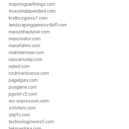
inspiringearthlings.com
investindependent.com
kralbozguncu1.com
landscapinggainesvillefl.com
maisonhauturier.com
mascreator.com
menafahmi.com
mukhtarmeer.com
nascartoday.com
nqted.com
nzdriverlicence.com
pagalguru.com
pcegame.com
pgslot-r2.com
ws-expression.com
zchotels.com
zepfo.com
technologynews5.com
teknoeduka.com