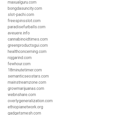
maxualguru.com
bongdasuncity.com
slot-pachi.com
freespinsslot.com
paradisefurballs.com
aveuere.info
cannabinoidtimes.com
greenproductsgui.com
healthconcerning.com
rojgarind.com
fewhour.com
18minutetimer.com
semanticseostars.com
mainstreamzone.com
growmarijuanas.com
webnshare.com
overlygeneralization.com
ethiopianetwork.org
gadgetsmesh.com