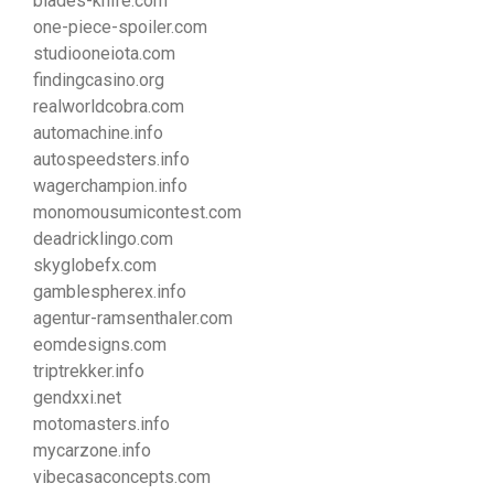
blades-knife.com
one-piece-spoiler.com
studiooneiota.com
findingcasino.org
realworldcobra.com
automachine.info
autospeedsters.info
wagerchampion.info
monomousumicontest.com
deadricklingo.com
skyglobefx.com
gamblespherex.info
agentur-ramsenthaler.com
eomdesigns.com
triptrekker.info
gendxxi.net
motomasters.info
mycarzone.info
vibecasaconcepts.com