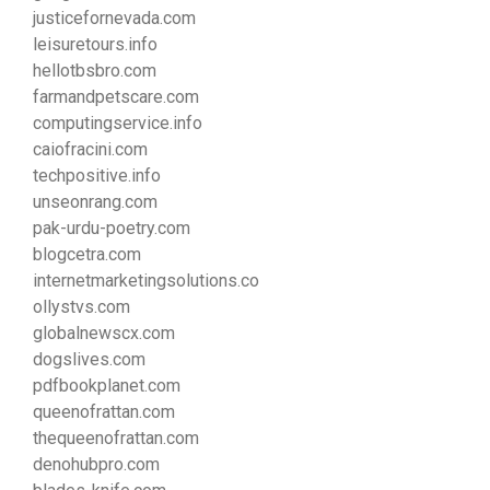
justicefornevada.com
leisuretours.info
hellotbsbro.com
farmandpetscare.com
computingservice.info
caiofracini.com
techpositive.info
unseonrang.com
pak-urdu-poetry.com
blogcetra.com
internetmarketingsolutions.co
ollystvs.com
globalnewscx.com
dogslives.com
pdfbookplanet.com
queenofrattan.com
thequeenofrattan.com
denohubpro.com