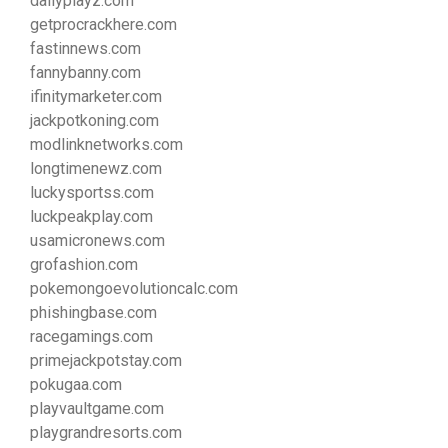
dailyplayz.com
getprocrackhere.com
fastinnews.com
fannybanny.com
ifinitymarketer.com
jackpotkoning.com
modlinknetworks.com
longtimenewz.com
luckysportss.com
luckpeakplay.com
usamicronews.com
grofashion.com
pokemongoevolutioncalc.com
phishingbase.com
racegamings.com
primejackpotstay.com
pokugaa.com
playvaultgame.com
playgrandresorts.com