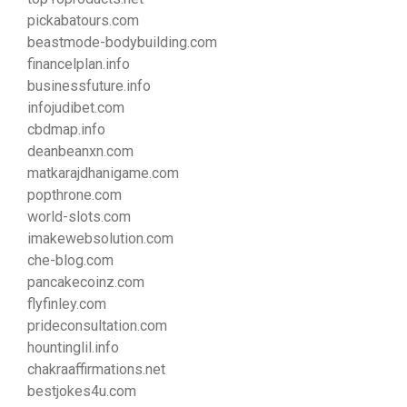
pickabatours.com
beastmode-bodybuilding.com
financelplan.info
businessfuture.info
infojudibet.com
cbdmap.info
deanbeanxn.com
matkarajdhanigame.com
popthrone.com
world-slots.com
imakewebsolution.com
che-blog.com
pancakecoinz.com
flyfinley.com
prideconsultation.com
hountinglil.info
chakraaffirmations.net
bestjokes4u.com