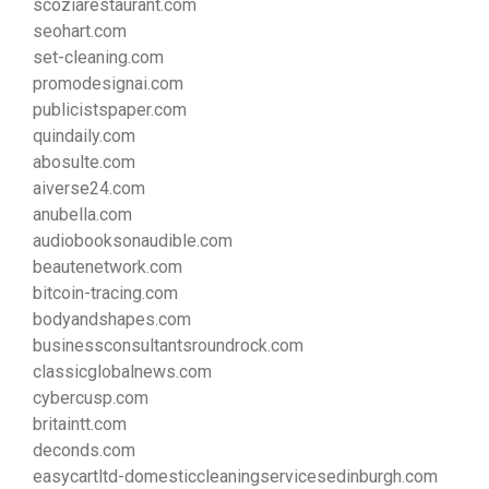
scoziarestaurant.com
seohart.com
set-cleaning.com
promodesignai.com
publicistspaper.com
quindaily.com
abosulte.com
aiverse24.com
anubella.com
audiobooksonaudible.com
beautenetwork.com
bitcoin-tracing.com
bodyandshapes.com
businessconsultantsroundrock.com
classicglobalnews.com
cybercusp.com
britaintt.com
deconds.com
easycartltd-domesticcleaningservicesedinburgh.com