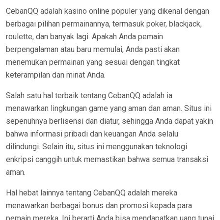
CebanQQ adalah kasino online populer yang dikenal dengan
berbagai pilihan permainannya, termasuk poker, blackjack,
roulette, dan banyak lagi. Apakah Anda pemain
berpengalaman atau baru memulai, Anda pasti akan
menemukan permainan yang sesuai dengan tingkat
keterampilan dan minat Anda.
Salah satu hal terbaik tentang CebanQQ adalah ia
menawarkan lingkungan game yang aman dan aman. Situs ini
sepenuhnya berlisensi dan diatur, sehingga Anda dapat yakin
bahwa informasi pribadi dan keuangan Anda selalu
dilindungi. Selain itu, situs ini menggunakan teknologi
enkripsi canggih untuk memastikan bahwa semua transaksi
aman.
Hal hebat lainnya tentang CebanQQ adalah mereka
menawarkan berbagai bonus dan promosi kepada para
pemain mereka. Ini berarti Anda bisa mendapatkan uang tunai