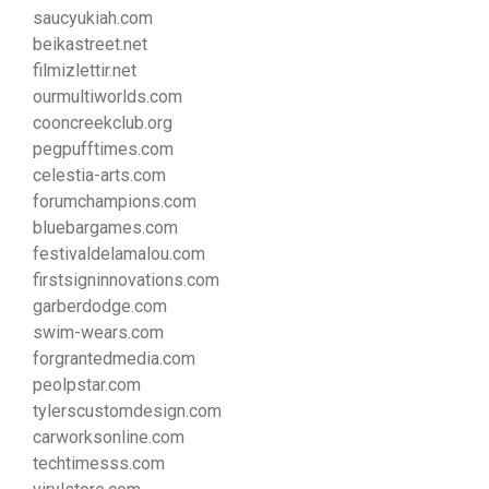
saucyukiah.com
beikastreet.net
filmizlettir.net
ourmultiworlds.com
cooncreekclub.org
pegpufftimes.com
celestia-arts.com
forumchampions.com
bluebargames.com
festivaldelamalou.com
firstsigninnovations.com
garberdodge.com
swim-wears.com
forgrantedmedia.com
peolpstar.com
tylerscustomdesign.com
carworksonline.com
techtimesss.com