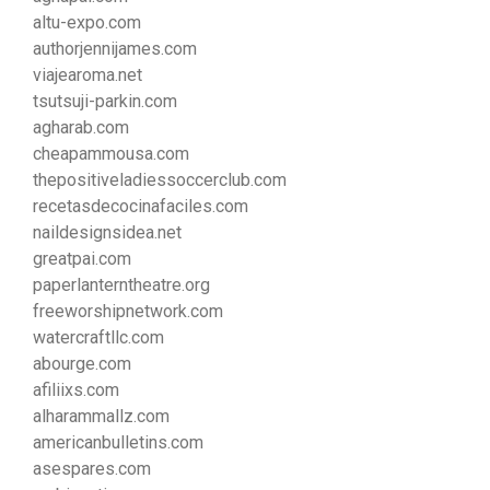
altu-expo.com
authorjennijames.com
viajearoma.net
tsutsuji-parkin.com
agharab.com
cheapammousa.com
thepositiveladiessoccerclub.com
recetasdecocinafaciles.com
naildesignsidea.net
greatpai.com
paperlanterntheatre.org
freeworshipnetwork.com
watercraftllc.com
abourge.com
afiliixs.com
alharammallz.com
americanbulletins.com
asespares.com