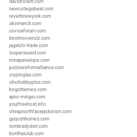
davidfollett.com
newcollegebeat.com
reverbnewyork.com
skinmerch.com
usvisaforum.com
bestmovierulz.com
jagalchi-trade.com
loopersound.com
minapenelope.com
justicereformalliance.com
cryptoglax.com
ohiohobbyplus.com
bogothemes.com
ajino-mingei.com
yourfreehost.info
cheapnorthfacejacketsm.com
gurjoshhomes.com
tombradydiet.com
bonthaiclub.com