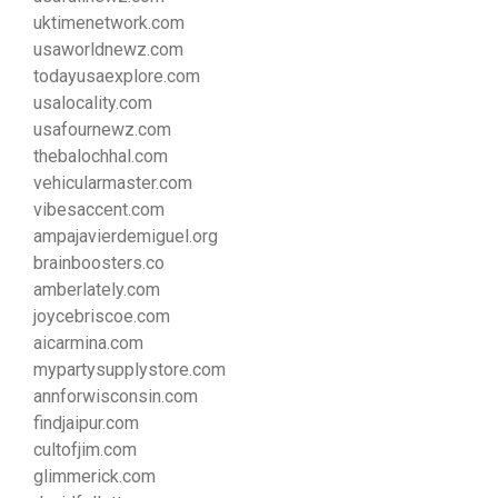
uktimenetwork.com
usaworldnewz.com
todayusaexplore.com
usalocality.com
usafournewz.com
thebalochhal.com
vehicularmaster.com
vibesaccent.com
ampajavierdemiguel.org
brainboosters.co
amberlately.com
joycebriscoe.com
aicarmina.com
mypartysupplystore.com
annforwisconsin.com
findjaipur.com
cultofjim.com
glimmerick.com