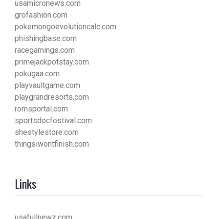
usamicronews.com
grofashion.com
pokemongoevolutioncalc.com
phishingbase.com
racegamings.com
primejackpotstay.com
pokugaa.com
playvaultgame.com
playgrandresorts.com
romsportal.com
sportsdocfestival.com
shestylestore.com
thingsiwontfinish.com
Links
usafullnewz.com