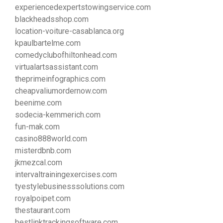
experiencedexpertstowingservice.com
blackheadsshop.com
location-voiture-casablanca.org
kpaulbartelme.com
comedyclubofhiltonhead.com
virtualartsassistant.com
theprimeinfographics.com
cheapvaliumordernow.com
beenime.com
sodecia-kemmerich.com
fun-mak.com
casino888world.com
misterdbnb.com
jkmezcal.com
intervaltrainingexercises.com
tyestylebusinesssolutions.com
royalpoipet.com
thestaurant.com
bestlinktrackingsoftware.com