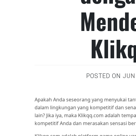
Mend
Klik
POSTED ON
JUN
Apakah Anda seseorang yang menyukai ta
dalam lingkungan yang kompetitif dan sen
lain? Jika iya, maka Klikqq.com adalah temp
kompetitif Anda dan merasakan sensasi b
Klikqq.com adalah platform game online 