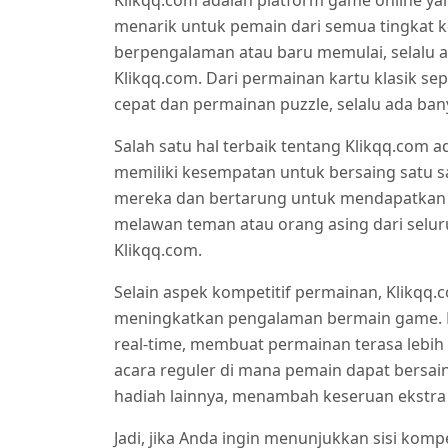
menarik untuk pemain dari semua tingkat k
berpengalaman atau baru memulai, selalu a
Klikqq.com. Dari permainan kartu klasik se
cepat dan permainan puzzle, selalu ada banya
Salah satu hal terbaik tentang Klikqq.com a
memiliki kesempatan untuk bersaing satu sa
mereka dan bertarung untuk mendapatkan po
melawan teman atau orang asing dari seluru
Klikqq.com.
Selain aspek kompetitif permainan, Klikqq
meningkatkan pengalaman bermain game. P
real-time, membuat permainan terasa lebi
acara reguler di mana pemain dapat bersa
hadiah lainnya, menambah keseruan ekstra
Jadi, jika Anda ingin menunjukkan sisi ko