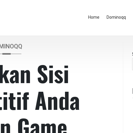
Home
Dominoqq
acor untuk Pemula
MINOQQ
kan Sisi
itif Anda
an Game