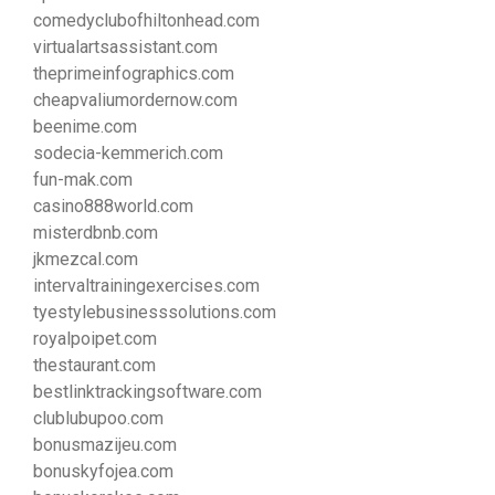
comedyclubofhiltonhead.com
virtualartsassistant.com
theprimeinfographics.com
cheapvaliumordernow.com
beenime.com
sodecia-kemmerich.com
fun-mak.com
casino888world.com
misterdbnb.com
jkmezcal.com
intervaltrainingexercises.com
tyestylebusinesssolutions.com
royalpoipet.com
thestaurant.com
bestlinktrackingsoftware.com
clublubupoo.com
bonusmazijeu.com
bonuskyfojea.com