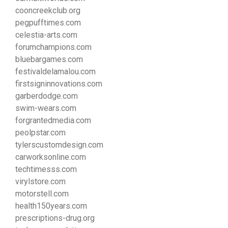
cooncreekclub.org
pegpufftimes.com
celestia-arts.com
forumchampions.com
bluebargames.com
festivaldelamalou.com
firstsigninnovations.com
garberdodge.com
swim-wears.com
forgrantedmedia.com
peolpstar.com
tylerscustomdesign.com
carworksonline.com
techtimesss.com
virylstore.com
motorstell.com
health150years.com
prescriptions-drug.org