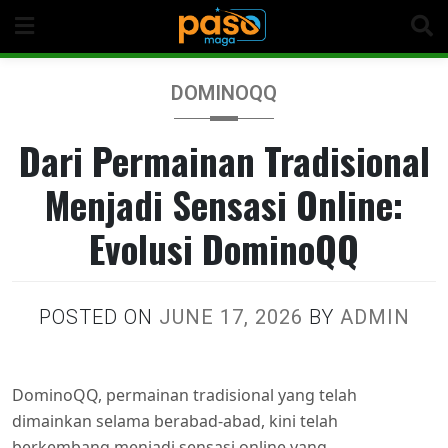
Skip
to
content
DOMINOQQ
Dari Permainan Tradisional
Menjadi Sensasi Online:
Evolusi DominoQQ
POSTED ON
JUNE 17, 2026
BY
ADMIN
DominoQQ, permainan tradisional yang telah
dimainkan selama berabad-abad, kini telah
berkembang menjadi sensasi online yang