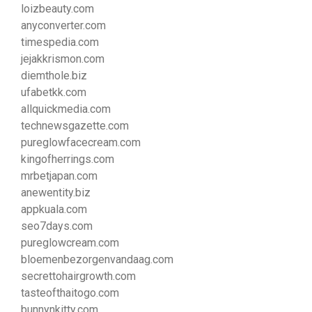
loizbeauty.com
anyconverter.com
timespedia.com
jejakkrismon.com
diemthole.biz
ufabetkk.com
allquickmedia.com
technewsgazette.com
pureglowfacecream.com
kingofherrings.com
mrbetjapan.com
anewentity.biz
appkuala.com
seo7days.com
pureglowcream.com
bloemenbezorgenvandaag.com
secrettohairgrowth.com
tasteofthaitogo.com
bunnynkitty.com