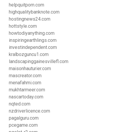
helpquitporn.com
highqualitybanknote.com
hostingnews24.com
hottstyle.com
howtodiyanything.com
inspiringearthlings.com
investindependent.com
kralbozguncu1.com
landscapinggainesvillefl.com
maisonhauturier.com
mascreator.com
menafahmi.com
mukhtarmeer.com
nascartoday.com
nqted.com
nzdriverlicence.com
pagalguru.com
pcegame.com