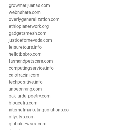
growmarijuanas.com
webnshare.com
overlygeneralization.com
ethiopianetwork.org
gadgetsmesh.com
justicefornevada.com
leisuretours.info
hellotbsbro.com
farmandpetscare.com
computingservice.info
caiofracini.com
techpositive.info
unseonrang.com
pak-urdu-poetry.com
blogcetra.com
internetmarketingsolutions.co
ollystvs.com
globalnewscx.com