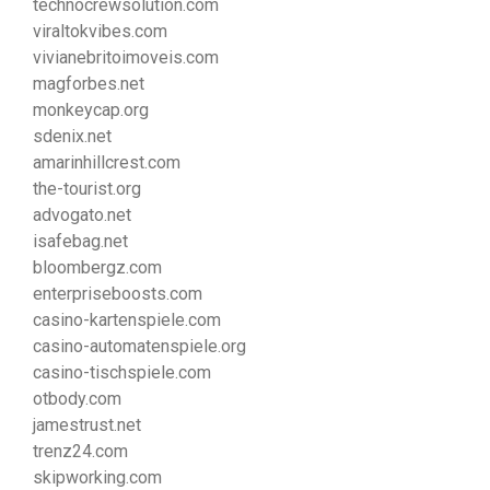
technocrewsolution.com
viraltokvibes.com
vivianebritoimoveis.com
magforbes.net
monkeycap.org
sdenix.net
amarinhillcrest.com
the-tourist.org
advogato.net
isafebag.net
bloombergz.com
enterpriseboosts.com
casino-kartenspiele.com
casino-automatenspiele.org
casino-tischspiele.com
otbody.com
jamestrust.net
trenz24.com
skipworking.com