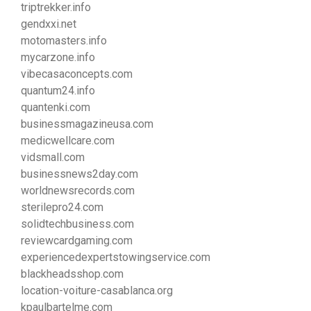
triptrekker.info
gendxxi.net
motomasters.info
mycarzone.info
vibecasaconcepts.com
quantum24.info
quantenki.com
businessmagazineusa.com
medicwellcare.com
vidsmall.com
businessnews2day.com
worldnewsrecords.com
sterilepro24.com
solidtechbusiness.com
reviewcardgaming.com
experiencedexpertstowingservice.com
blackheadsshop.com
location-voiture-casablanca.org
kpaulbartelme.com