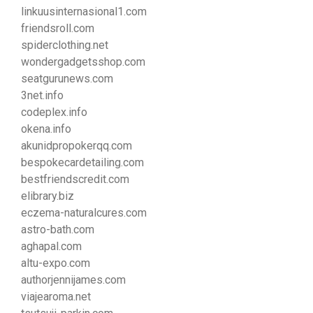
linkuusinternasional1.com
friendsroll.com
spiderclothing.net
wondergadgetsshop.com
seatgurunews.com
3net.info
codeplex.info
okena.info
akunidpropokerqq.com
bespokecardetailing.com
bestfriendscredit.com
elibrary.biz
eczema-naturalcures.com
astro-bath.com
aghapal.com
altu-expo.com
authorjennijames.com
viajearoma.net