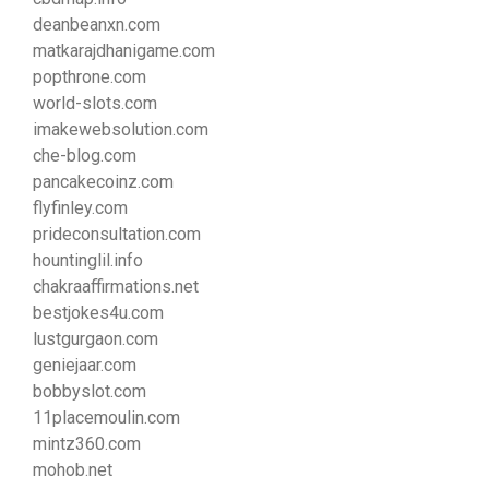
deanbeanxn.com
matkarajdhanigame.com
popthrone.com
world-slots.com
imakewebsolution.com
che-blog.com
pancakecoinz.com
flyfinley.com
prideconsultation.com
hountinglil.info
chakraaffirmations.net
bestjokes4u.com
lustgurgaon.com
geniejaar.com
bobbyslot.com
11placemoulin.com
mintz360.com
mohob.net