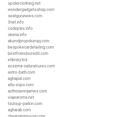
spiderclothing.net
wondergadgetsshop.com
seatgurunews.com
3net.info
codeplex.info
okena.info
akunidpropokerqq.com
bespokecardetailing.com
bestfriendscredit.com
elibrary.biz
eczema-naturalcures.com
astro-bath.com
aghapal.com
altu-expo.com
authorjennijames.com
viajearoma.net
tsutsuji-parkin.com
agharab.com
cheapammousa.com