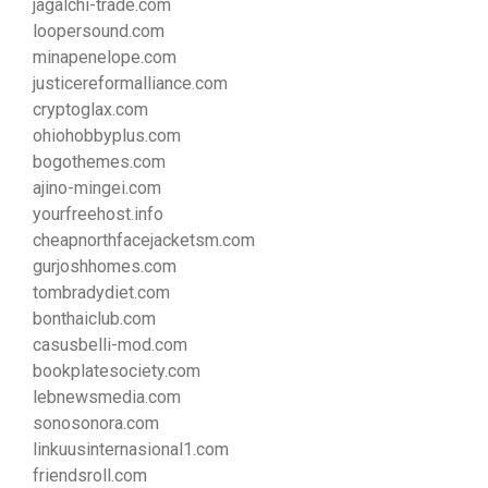
jagalchi-trade.com
loopersound.com
minapenelope.com
justicereformalliance.com
cryptoglax.com
ohiohobbyplus.com
bogothemes.com
ajino-mingei.com
yourfreehost.info
cheapnorthfacejacketsm.com
gurjoshhomes.com
tombradydiet.com
bonthaiclub.com
casusbelli-mod.com
bookplatesociety.com
lebnewsmedia.com
sonosonora.com
linkuusinternasional1.com
friendsroll.com