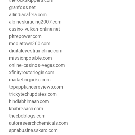
therockskippers.com
granfoss.net
allindiacafela.com
alpineskiracing2007.com
casino-vulkan-online.net
pitrepower.com
mediatown360.com
digitaleyestrainclinic.com
missionposible.com
online-casinos-vegas.com
xfinityrouterlogin.com
marketingjacks.com
topappliancereviews.com
trickytechupdates.com
hindiabhimaan.com
khabresach.com
thecbdblogs.com
autoresearchchemicals.com
apnabusinesskaro.com