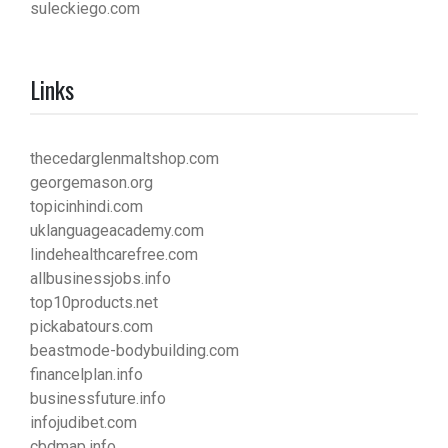
suleckiego.com
Links
thecedarglenmaltshop.com
georgemason.org
topicinhindi.com
uklanguageacademy.com
lindehealthcarefree.com
allbusinessjobs.info
top10products.net
pickabatours.com
beastmode-bodybuilding.com
financelplan.info
businessfuture.info
infojudibet.com
cbdmap.info