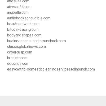
abosulte.com
aiverse24.com
anubella.com
audiobooksonaudible.com
beautenetwork.com
bitcoin-tracing.com
bodyandshapes.com
businessconsultantsroundrock.com
classicglobalnews.com
cybercusp.com
britaintt.com
deconds.com
easycartltd-domesticcleaningservicesedinburgh.com