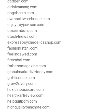
dattgen.com
didoivatnang.com
dogsbarks.com
dwmsoftwarehouse.com
enjoytroyjackson.com
epicaimbots.com
etech4news.com
expresspsychedelicsshop.com
fashionistani.com
feelingswed.com
firecabal.com
forbessmagazine.com
globalmarketlivetoday.com
gpl-license.com
grow2every.com
healthhousecare.com
healthkartreview.com
helpquitporn.com
highqualitybanknote.com