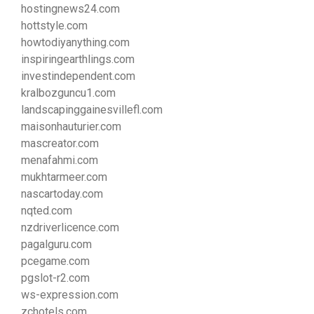
hostingnews24.com
hottstyle.com
howtodiyanything.com
inspiringearthlings.com
investindependent.com
kralbozguncu1.com
landscapinggainesvillefl.com
maisonhauturier.com
mascreator.com
menafahmi.com
mukhtarmeer.com
nascartoday.com
nqted.com
nzdriverlicence.com
pagalguru.com
pcegame.com
pgslot-r2.com
ws-expression.com
zchotels.com