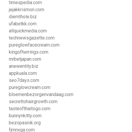
timespedia.com
jejakkrismon.com
diemthole.biz
ufabetkk.com
allquickmedia.com
technewsgazette.com
pureglowfacecream.com
kingofherrings.com
mrbetjapan.com
anewentity.biz
appkuala.com
seo7days.com
pureglowcream.com
bloemenbezorgenvandaag.com
secrettohairgrowth.com
tasteofthaitogo.com
bunnynkitty.com
bezopasnik.org
fjmnxga.com