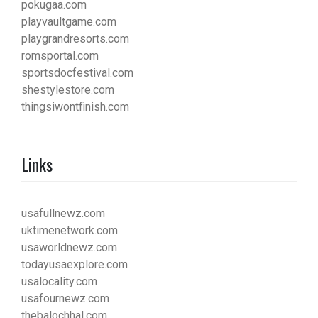
pokugaa.com
playvaultgame.com
playgrandresorts.com
romsportal.com
sportsdocfestival.com
shestylestore.com
thingsiwontfinish.com
Links
usafullnewz.com
uktimenetwork.com
usaworldnewz.com
todayusaexplore.com
usalocality.com
usafournewz.com
thebalochhal.com