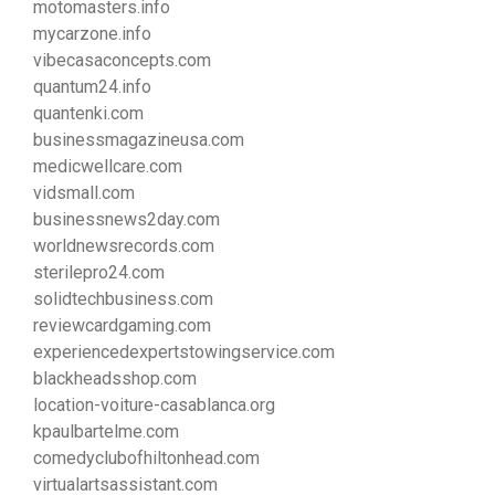
motomasters.info
mycarzone.info
vibecasaconcepts.com
quantum24.info
quantenki.com
businessmagazineusa.com
medicwellcare.com
vidsmall.com
businessnews2day.com
worldnewsrecords.com
sterilepro24.com
solidtechbusiness.com
reviewcardgaming.com
experiencedexpertstowingservice.com
blackheadsshop.com
location-voiture-casablanca.org
kpaulbartelme.com
comedyclubofhiltonhead.com
virtualartsassistant.com